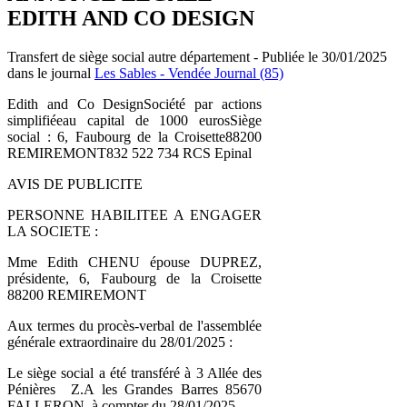
EDITH AND CO DESIGN
Transfert de siège social autre département - Publiée le 30/01/2025
dans le journal
Les Sables - Vendée Journal (85)
Edith and Co DesignSociété par actions
simplifiéeau capital de 1000 eurosSiège
social : 6, Faubourg de la Croisette88200
REMIREMONT832 522 734 RCS Epinal
AVIS DE PUBLICITE
PERSONNE HABILITEE A ENGAGER
LA SOCIETE :
Mme Edith CHENU épouse DUPREZ,
présidente, 6, Faubourg de la Croisette
88200 REMIREMONT
Aux termes du procès-verbal de l'assemblée
générale extraordinaire du 28/01/2025 :
Le siège social a été transféré à 3 Allée des
Pénières Z.A les Grandes Barres 85670
FALLERON, à compter du 28/01/2025.