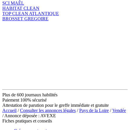
SCI MAÊL
HABITAT CLEAN
TOP CLEAN ATLANTIQUE
BROSSET GREGOIRE
Plus de 600 journaux habilités
Paiement 100% sécurisé
Attestation de parution pour le greffe immédiate et gratuite
Accueil
/
Consulter les annonces légales
/
Pays de la Loire
/
Vendée
/ Annonce déposée : AVEXE
Fiches pratiques et conseils