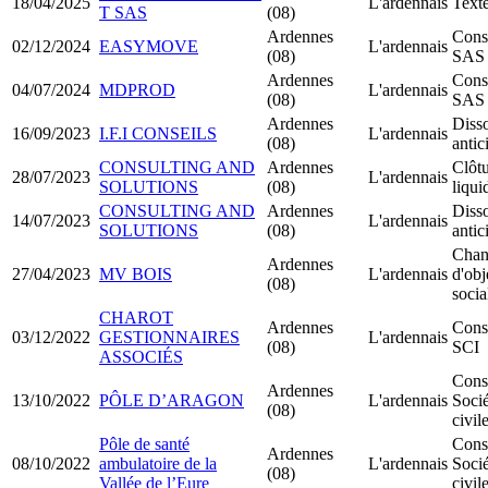
18/04/2025
L'ardennais
Texte
T SAS
(08)
Ardennes
Const
02/12/2024
EASYMOVE
L'ardennais
(08)
SAS
Ardennes
Const
04/07/2024
MDPROD
L'ardennais
(08)
SAS
Ardennes
Disso
16/09/2023
I.F.I CONSEILS
L'ardennais
(08)
antic
CONSULTING AND
Ardennes
Clôtu
28/07/2023
L'ardennais
SOLUTIONS
(08)
liqui
CONSULTING AND
Ardennes
Disso
14/07/2023
L'ardennais
SOLUTIONS
(08)
antic
Chan
Ardennes
27/04/2023
MV BOIS
L'ardennais
d'obj
(08)
socia
CHAROT
Ardennes
Const
03/12/2022
GESTIONNAIRES
L'ardennais
(08)
SCI
ASSOCIÉS
Const
Ardennes
13/10/2022
PÔLE D’ARAGON
L'ardennais
Socié
(08)
civil
Pôle de santé
Const
Ardennes
08/10/2022
ambulatoire de la
L'ardennais
Socié
(08)
Vallée de l’Eure
civil