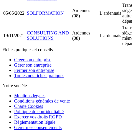
Trans
Ardennes
siège
05/05/2022
SOLFORMATION
L'ardennais
(08)
autre
dépa
Trans
CONSULTING AND
Ardennes
siège
19/11/2021
L'ardennais
SOLUTIONS
(08)
mêm
dépa
Fiches pratiques et conseils
Créer son entreprise
Gérer son entreprise
Fermer son entreprise
Toutes nos fiches pratiques
Notre société
Mentions légales
Conditions générales de vente
Charte Cookies
Politique de confidentialité
Exercer vos droits RGPD
Réglementation légale
Gérer mes consentements