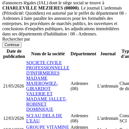
d'annonces légales (JAL) dont le siège social se trouve à
CHARLEVILLE MEZIERES (08000)
. Le journal L'ardennais
(Périodicité: Quotidien) est autorisé par le préfet du département 08 -
Ardennes à faire paraître les annonces pour les formalités des
entreprises, les procédures de marchés publics, les ouvertures et
conclusions d'enquêtes publiques, les adjudications immobilières
dans ses départements d'habilitation : 08 - Ardennes.
Rechercher par
Continue
Date de
Typ
Nom de la société
Département
Journal
publication
d'a
SOCIETE CIVILE
PROFESSIONNELLE
D'INFIRMIERES
MADAME
MAJEROWIEZ-
Ardennes
Chan
21/05/2026
L'ardennais
GIRARDOT
(08)
de di
VALERIE ET
MADAME JALLET-
ROBINET
DOMINIQUE
SCI AU DELA DE
Ardennes
Const
12/03/2026
L'ardennais
L'EAU
(08)
SCI
GROUPE VITAMINE
Ardennes