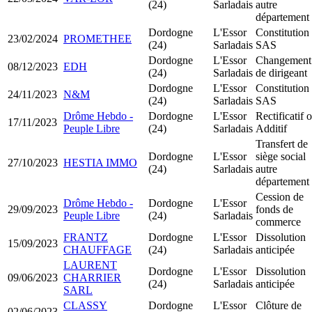
(24)
Sarladais
autre
département
Dordogne
L'Essor
Constitution
23/02/2024
PROMETHEE
(24)
Sarladais
SAS
Dordogne
L'Essor
Changement
08/12/2023
EDH
(24)
Sarladais
de dirigeant
Dordogne
L'Essor
Constitution
24/11/2023
N&M
(24)
Sarladais
SAS
Drôme Hebdo -
Dordogne
L'Essor
Rectificatif 
17/11/2023
Peuple Libre
(24)
Sarladais
Additif
Transfert de
Dordogne
L'Essor
siège social
27/10/2023
HESTIA IMMO
(24)
Sarladais
autre
département
Cession de
Drôme Hebdo -
Dordogne
L'Essor
29/09/2023
fonds de
Peuple Libre
(24)
Sarladais
commerce
FRANTZ
Dordogne
L'Essor
Dissolution
15/09/2023
CHAUFFAGE
(24)
Sarladais
anticipée
LAURENT
Dordogne
L'Essor
Dissolution
09/06/2023
CHARRIER
(24)
Sarladais
anticipée
SARL
CLASSY
Dordogne
L'Essor
Clôture de
02/06/2023