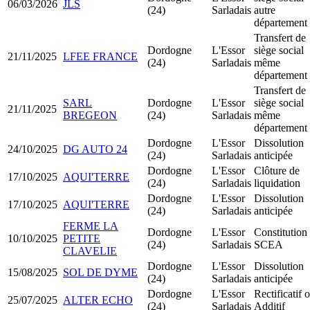
06/03/2026
JLS
(24)
Sarladais
autre
département
Transfert de
Dordogne
L'Essor
siège social
21/11/2025
LFEE FRANCE
(24)
Sarladais
même
département
Transfert de
SARL
Dordogne
L'Essor
siège social
21/11/2025
BREGEON
(24)
Sarladais
même
département
Dordogne
L'Essor
Dissolution
24/10/2025
DG AUTO 24
(24)
Sarladais
anticipée
Dordogne
L'Essor
Clôture de
17/10/2025
AQUI'TERRE
(24)
Sarladais
liquidation
Dordogne
L'Essor
Dissolution
17/10/2025
AQUI'TERRE
(24)
Sarladais
anticipée
FERME LA
Dordogne
L'Essor
Constitution
10/10/2025
PETITE
(24)
Sarladais
SCEA
CLAVELIE
Dordogne
L'Essor
Dissolution
15/08/2025
SOL DE DYME
(24)
Sarladais
anticipée
Dordogne
L'Essor
Rectificatif 
25/07/2025
ALTER ECHO
(24)
Sarladais
Additif