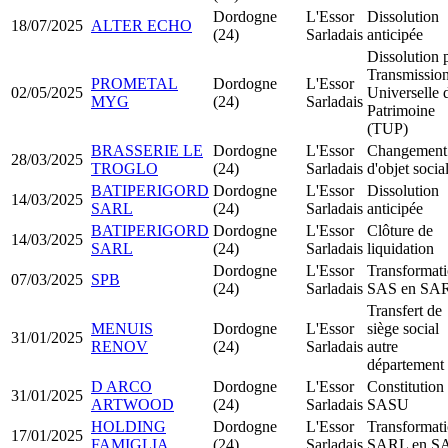
Dordogne
L'Essor
Dissolution
18/07/2025
ALTER ECHO
(24)
Sarladais
anticipée
Dissolution 
Transmissio
PROMETAL
Dordogne
L'Essor
02/05/2025
Universelle 
MYG
(24)
Sarladais
Patrimoine
(TUP)
BRASSERIE LE
Dordogne
L'Essor
Changement
28/03/2025
TROGLO
(24)
Sarladais
d'objet socia
BATIPERIGORD
Dordogne
L'Essor
Dissolution
14/03/2025
SARL
(24)
Sarladais
anticipée
BATIPERIGORD
Dordogne
L'Essor
Clôture de
14/03/2025
SARL
(24)
Sarladais
liquidation
Dordogne
L'Essor
Transformat
07/03/2025
SPB
(24)
Sarladais
SAS en SA
Transfert de
MENUIS
Dordogne
L'Essor
siège social
31/01/2025
RENOV
(24)
Sarladais
autre
département
D ARCO
Dordogne
L'Essor
Constitution
31/01/2025
ARTWOOD
(24)
Sarladais
SASU
HOLDING
Dordogne
L'Essor
Transformat
17/01/2025
FAMIGLIA
(24)
Sarladais
SARL en S