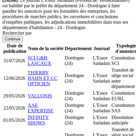
(24200)
. Le journal L'Essor Sarladais (Périodicité: Hebdomadaire)
est habilité par le préfet du département 24 - Dordogne à faire
paraître les annonces pour les formalités des entreprises, les
procédures de marchés publics, les ouvertures et conclusions
d'enquêtes publiques, les adjudications immobilières dans tous ses
départements d'habilitation : 24 - Dordogne.
Rechercher par
Continue
Date de
Typologie
Nom de la société
Département
Journal
publication
d'annonc
SCI G&H
Dordogne
L'Essor
Constitution
31/07/2026
LASCAUX
(24)
Sarladais
SCI
Transfert de
THIERRY
Dordogne
L'Essor
siège social
12/06/2026
HAHN ET CC
(24)
Sarladais
autre
OPTICIEN
département
Dordogne
L'Essor
Constitution
29/05/2026
VALLONIS
(24)
Sarladais
EURL
AAE
Dordogne
L'Essor
Constitution
22/05/2026
EXPERTISE
(24)
Sarladais
SAS
INFINITY
Dordogne
L'Essor
Dissolution
01/05/2026
SHOWS
(24)
Sarladais
anticipée
Transfert de
Dordogne
L'Essor
siège social