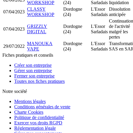
WORKSHOP
(24)
Sarladais
liquidation
CLASSY
Dordogne
L'Essor
Dissolution
07/04/2023
WORKSHOP
(24)
Sarladais
anticipée
Continuatio
GRIZZLY
Dordogne
L'Essor
de l'activité
07/04/2023
DIGITAL
(24)
Sarladais
malgré les
pertes
MANOUKA
Dordogne
L'Essor
Transformat
29/07/2022
VAPE
(24)
Sarladais
SAS en SA
Fiches pratiques et conseils
Créer son entreprise
Gérer son entreprise
Fermer son entreprise
Toutes nos fiches pratiques
Notre société
Mentions légales
Conditions générales de vente
Charte Cookies
Politique de confidentialité
Exercer vos droits RGPD
Réglementation légale