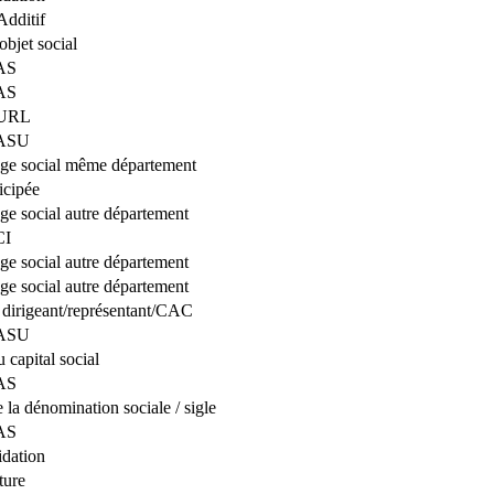
Additif
bjet social
SAS
SAS
EURL
SASU
iège social même département
icipée
ège social autre département
CI
ège social autre département
ège social autre département
dirigeant/représentant/CAC
SASU
 capital social
SAS
la dénomination sociale / sigle
SAS
idation
ture