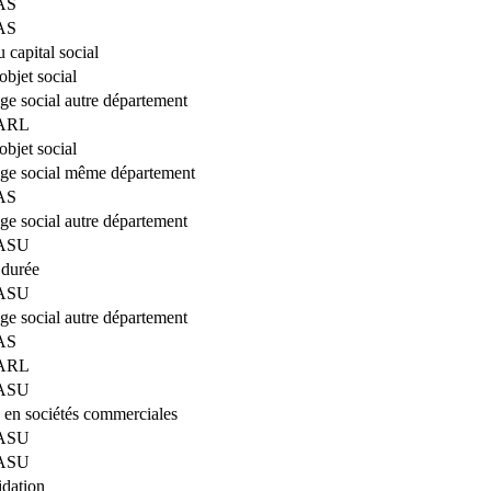
SAS
SAS
 capital social
bjet social
ège social autre département
SARL
bjet social
iège social même département
SAS
ège social autre département
SASU
 durée
SASU
ège social autre département
SAS
SARL
SASU
 en sociétés commerciales
SASU
SASU
idation