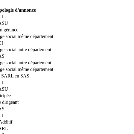
pologie d'annonce
CI
SASU
on gérance
iège social même département
CI
ège social autre département
SAS
ège social autre département
iège social même département
on SARL en SAS
CI
SASU
icipée
 dirigeant
SAS
CI
Additif
SARL