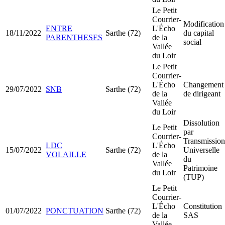
Le Petit
Courrier-
Modification
ENTRE
L'Écho
18/11/2022
Sarthe (72)
du capital
PARENTHESES
de la
social
Vallée
du Loir
Le Petit
Courrier-
L'Écho
Changement
29/07/2022
SNB
Sarthe (72)
de la
de dirigeant
Vallée
du Loir
Dissolution
Le Petit
par
Courrier-
Transmission
LDC
L'Écho
15/07/2022
Sarthe (72)
Universelle
VOLAILLE
de la
du
Vallée
Patrimoine
du Loir
(TUP)
Le Petit
Courrier-
L'Écho
Constitution
01/07/2022
PONCTUATION
Sarthe (72)
de la
SAS
Vallée