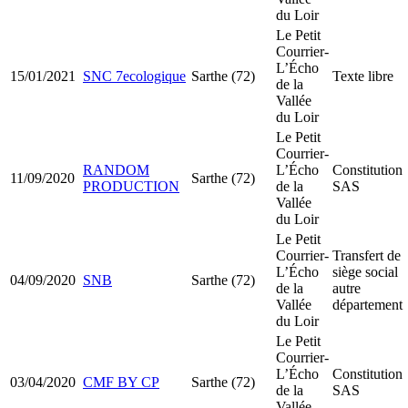
du Loir
Le Petit
Courrier-
L’Écho
15/01/2021
SNC 7ecologique
Sarthe (72)
Texte libre
de la
Vallée
du Loir
Le Petit
Courrier-
RANDOM
L’Écho
Constitution
11/09/2020
Sarthe (72)
PRODUCTION
de la
SAS
Vallée
du Loir
Le Petit
Courrier-
Transfert de
L’Écho
siège social
04/09/2020
SNB
Sarthe (72)
de la
autre
Vallée
département
du Loir
Le Petit
Courrier-
L’Écho
Constitution
03/04/2020
CMF BY CP
Sarthe (72)
de la
SAS
Vallée