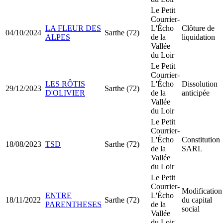
Le Petit
Courrier-
LA FLEUR DES
L'Écho
Clôture de
04/10/2024
Sarthe (72)
ALPES
de la
liquidation
Vallée
du Loir
Le Petit
Courrier-
LES RÔTIS
L'Écho
Dissolution
29/12/2023
Sarthe (72)
D'OLIVIER
de la
anticipée
Vallée
du Loir
Le Petit
Courrier-
L'Écho
Constitution
18/08/2023
TSD
Sarthe (72)
de la
SARL
Vallée
du Loir
Le Petit
Courrier-
Modification
ENTRE
L'Écho
18/11/2022
Sarthe (72)
du capital
PARENTHESES
de la
social
Vallée
du Loir