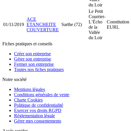
du Loir
Le Petit
Courrier-
ACE
L’Écho
Constitution
01/11/2019
ETANCHEITE
Sarthe (72)
de la
EURL
COUVERTURE
Vallée
du Loir
Fiches pratiques et conseils
Créer son entreprise
Gérer son entreprise
Fermer son entreprise
Toutes nos fiches pratiques
Notre société
Mentions légales
Conditions générales de vente
Charte Cookies
Politique de confidentialité
Exercer vos droits RGPD
Réglementation légale
Gérer mes consentements
Accès rapides