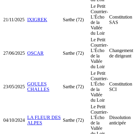
Le Petit
Courrier-
L'Écho
Constitution
21/11/2025
IXIGREK
Sarthe (72)
de la
SAS
Vallée
du Loir
Le Petit
Courrier-
L'Écho
Changement
27/06/2025
OSCAR
Sarthe (72)
de la
de dirigeant
Vallée
du Loir
Le Petit
Courrier-
GOULES
L'Écho
Constitution
23/05/2025
Sarthe (72)
CHALLES
de la
SCI
Vallée
du Loir
Le Petit
Courrier-
LA FLEUR DES
L'Écho
Dissolution
04/10/2024
Sarthe (72)
ALPES
de la
anticipée
Vallée
du Loir