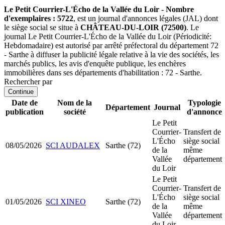
Le Petit Courrier-L'Écho de la Vallée du Loir - Nombre
d'exemplaires : 5722
, est un journal d'annonces légales (JAL) dont
le siège social se situe à
CHÂTEAU-DU-LOIR (72500)
. Le
journal Le Petit Courrier-L'Écho de la Vallée du Loir (Périodicité:
Hebdomadaire) est autorisé par arrêté préfectoral du département 72
- Sarthe à diffuser la publicité légale relative à la vie des sociétés, les
marchés publics, les avis d'enquête publique, les enchères
immobilières dans ses départements d'habilitation : 72 - Sarthe.
Rechercher par
Continue
Date de
Nom de la
Typologie
Département
Journal
publication
société
d'annonce
Le Petit
Courrier-
Transfert de
L'Écho
siège social
08/05/2026
SCI AUDALEX
Sarthe (72)
de la
même
Vallée
département
du Loir
Le Petit
Courrier-
Transfert de
L'Écho
siège social
01/05/2026
SCI XINEO
Sarthe (72)
de la
même
Vallée
département
du Loir