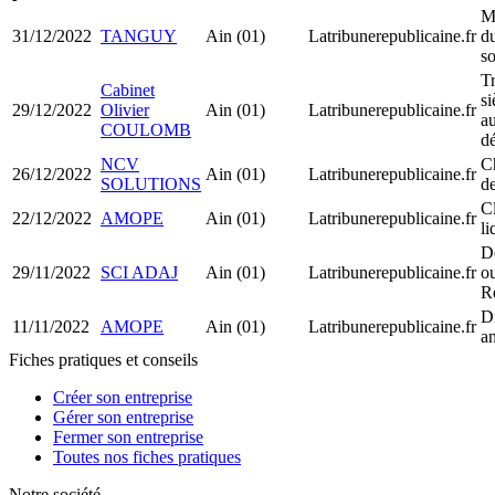
M
31/12/2022
TANGUY
Ain (01)
Latribunerepublicaine.fr
du
so
Tr
Cabinet
si
29/12/2022
Olivier
Ain (01)
Latribunerepublicaine.fr
au
COULOMB
d
NCV
C
26/12/2022
Ain (01)
Latribunerepublicaine.fr
SOLUTIONS
de
C
22/12/2022
AMOPE
Ain (01)
Latribunerepublicaine.fr
li
D
29/11/2022
SCI ADAJ
Ain (01)
Latribunerepublicaine.fr
o
R
D
11/11/2022
AMOPE
Ain (01)
Latribunerepublicaine.fr
an
Fiches pratiques et conseils
Créer son entreprise
Gérer son entreprise
Fermer son entreprise
Toutes nos fiches pratiques
Notre société