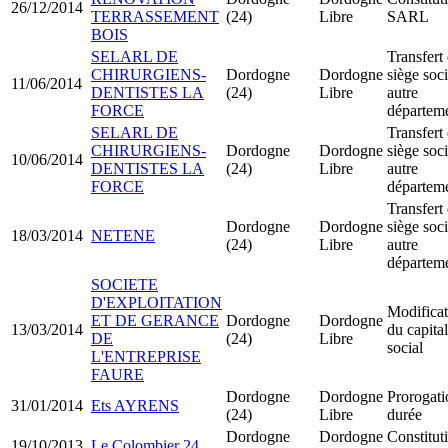
26/12/2014
TERRASSEMENT
(24)
Libre
SARL
BOIS
SELARL DE
Transfert
CHIRURGIENS-
Dordogne
Dordogne
siège soci
11/06/2014
DENTISTES LA
(24)
Libre
autre
FORCE
départem
SELARL DE
Transfert
CHIRURGIENS-
Dordogne
Dordogne
siège soci
10/06/2014
DENTISTES LA
(24)
Libre
autre
FORCE
départem
Transfert
Dordogne
Dordogne
siège soci
18/03/2014
NETENE
(24)
Libre
autre
départem
SOCIETE
D'EXPLOITATION
Modificat
ET DE GERANCE
Dordogne
Dordogne
13/03/2014
du capital
DE
(24)
Libre
social
L'ENTREPRISE
FAURE
Dordogne
Dordogne
Prorogati
31/01/2014
Ets AYRENS
(24)
Libre
durée
Dordogne
Dordogne
Constitut
19/10/2013
Le Colombier 24