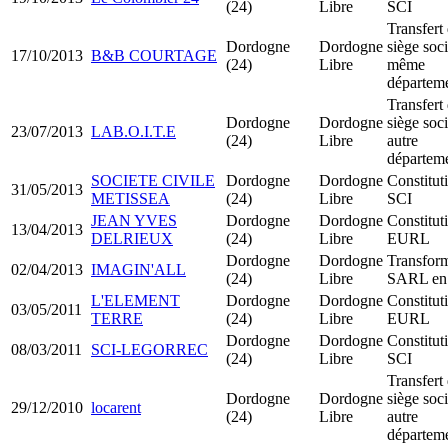
(24)
Libre
SCI
Transfert
Dordogne
Dordogne
siège soci
17/10/2013
B&B COURTAGE
(24)
Libre
même
départem
Transfert
Dordogne
Dordogne
siège soci
23/07/2013
LAB.O.I.T.E
(24)
Libre
autre
départem
SOCIETE CIVILE
Dordogne
Dordogne
Constitut
31/05/2013
METISSEA
(24)
Libre
SCI
JEAN YVES
Dordogne
Dordogne
Constitut
13/04/2013
DELRIEUX
(24)
Libre
EURL
Dordogne
Dordogne
Transfor
02/04/2013
IMAGIN'ALL
(24)
Libre
SARL en
L'ELEMENT
Dordogne
Dordogne
Constitut
03/05/2011
TERRE
(24)
Libre
EURL
Dordogne
Dordogne
Constitut
08/03/2011
SCI-LEGORREC
(24)
Libre
SCI
Transfert
Dordogne
Dordogne
siège soci
29/12/2010
locarent
(24)
Libre
autre
départem