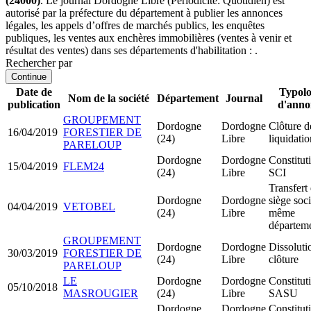
(24000)
. Le journal Dordogne Libre (Périodicité: Quotidien) est
autorisé par la préfecture du département à publier les annonces
légales, les appels d’offres de marchés publics, les enquêtes
publiques, les ventes aux enchères immobilières (ventes à venir et
résultat des ventes) dans ses départements d'habilitation : .
Rechercher par
Continue
Date de
Typolo
Nom de la société
Département
Journal
publication
d'anno
GROUPEMENT
Dordogne
Dordogne
Clôture d
16/04/2019
FORESTIER DE
(24)
Libre
liquidatio
PARELOUP
Dordogne
Dordogne
Constitut
15/04/2019
FLEM24
(24)
Libre
SCI
Transfert
Dordogne
Dordogne
siège soci
04/04/2019
VETOBEL
(24)
Libre
même
départem
GROUPEMENT
Dordogne
Dordogne
Dissoluti
30/03/2019
FORESTIER DE
(24)
Libre
clôture
PARELOUP
LE
Dordogne
Dordogne
Constitut
05/10/2018
MASROUGIER
(24)
Libre
SASU
Dordogne
Dordogne
Constitut