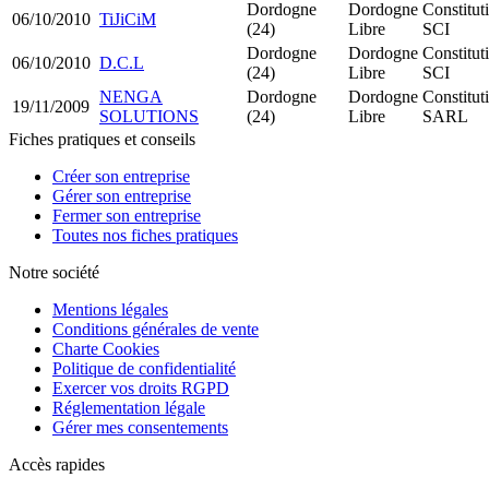
Dordogne
Dordogne
Constitut
06/10/2010
TiJiCiM
(24)
Libre
SCI
Dordogne
Dordogne
Constitut
06/10/2010
D.C.L
(24)
Libre
SCI
NENGA
Dordogne
Dordogne
Constitut
19/11/2009
SOLUTIONS
(24)
Libre
SARL
Fiches pratiques et conseils
Créer son entreprise
Gérer son entreprise
Fermer son entreprise
Toutes nos fiches pratiques
Notre société
Mentions légales
Conditions générales de vente
Charte Cookies
Politique de confidentialité
Exercer vos droits RGPD
Réglementation légale
Gérer mes consentements
Accès rapides