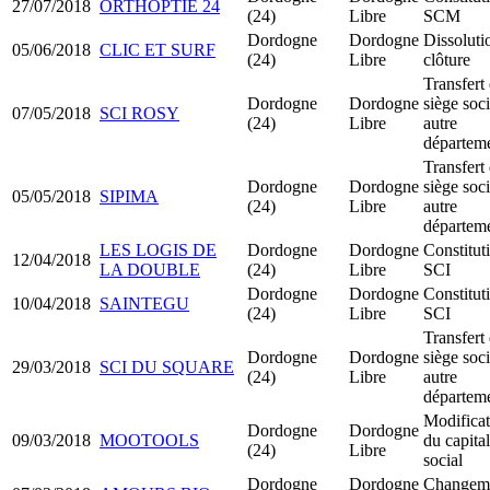
27/07/2018
ORTHOPTIE 24
(24)
Libre
SCM
Dordogne
Dordogne
Dissoluti
05/06/2018
CLIC ET SURF
(24)
Libre
clôture
Transfert
Dordogne
Dordogne
siège soci
07/05/2018
SCI ROSY
(24)
Libre
autre
départem
Transfert
Dordogne
Dordogne
siège soci
05/05/2018
SIPIMA
(24)
Libre
autre
départem
LES LOGIS DE
Dordogne
Dordogne
Constitut
12/04/2018
LA DOUBLE
(24)
Libre
SCI
Dordogne
Dordogne
Constitut
10/04/2018
SAINTEGU
(24)
Libre
SCI
Transfert
Dordogne
Dordogne
siège soci
29/03/2018
SCI DU SQUARE
(24)
Libre
autre
départem
Modificat
Dordogne
Dordogne
09/03/2018
MOOTOOLS
du capital
(24)
Libre
social
Dordogne
Dordogne
Changem