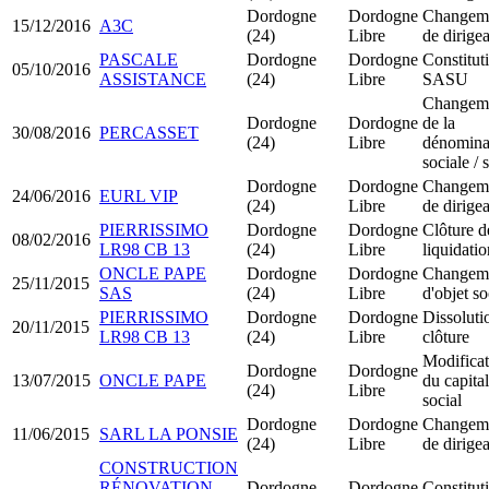
Dordogne
Dordogne
Changem
15/12/2016
A3C
(24)
Libre
de dirige
PASCALE
Dordogne
Dordogne
Constitut
05/10/2016
ASSISTANCE
(24)
Libre
SASU
Changem
Dordogne
Dordogne
de la
30/08/2016
PERCASSET
(24)
Libre
dénomina
sociale / 
Dordogne
Dordogne
Changem
24/06/2016
EURL VIP
(24)
Libre
de dirige
PIERRISSIMO
Dordogne
Dordogne
Clôture d
08/02/2016
LR98 CB 13
(24)
Libre
liquidatio
ONCLE PAPE
Dordogne
Dordogne
Changem
25/11/2015
SAS
(24)
Libre
d'objet so
PIERRISSIMO
Dordogne
Dordogne
Dissoluti
20/11/2015
LR98 CB 13
(24)
Libre
clôture
Modificat
Dordogne
Dordogne
13/07/2015
ONCLE PAPE
du capital
(24)
Libre
social
Dordogne
Dordogne
Changem
11/06/2015
SARL LA PONSIE
(24)
Libre
de dirige
CONSTRUCTION
RÉNOVATION
Dordogne
Dordogne
Constitut