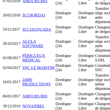
07/03/2018
AMOURS BIO
(24)
Libre
de dirige
Transfert
Dordogne
Dordogne
siège soci
26/02/2018
SCI BORDAI
(24)
Libre
autre
départem
Dordogne
Dordogne
Changem
19/11/2017
SCI JACQUADA
(24)
Libre
de dirige
Transfert
ALULA
Dordogne
Dordogne
siège soci
29/10/2017
SOFTWARE
(24)
Libre
autre
départem
PÉRIGUEUX
Dordogne
Dordogne
Constitut
01/09/2017
MÉDICAL
(24)
Libre
SARL
Dordogne
Dordogne
Constitut
02/04/2017
SNC LE MARITIM
(24)
Libre
SNC
Transfert
24000
Dordogne
Dordogne
siège soci
16/01/2017
PRODUCTIONS
(24)
Libre
même
départem
Dordogne
Dordogne
Changem
06/01/2017
AMOURS BIO
(24)
Libre
de dirige
Dordogne
Dordogne
Changem
30/12/2016
NOVANIMA
(24)
Libre
de dirige