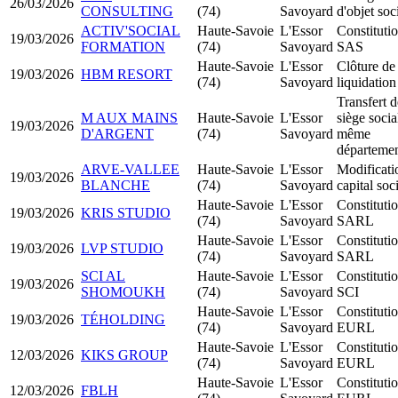
26/03/2026
CONSULTING
(74)
Savoyard
d'objet soc
ACTIV'SOCIAL
Haute-Savoie
L'Essor
Constituti
19/03/2026
FORMATION
(74)
Savoyard
SAS
Haute-Savoie
L'Essor
Clôture de
19/03/2026
HBM RESORT
(74)
Savoyard
liquidation
Transfert d
M AUX MAINS
Haute-Savoie
L'Essor
siège socia
19/03/2026
D'ARGENT
(74)
Savoyard
même
départeme
ARVE-VALLEE
Haute-Savoie
L'Essor
Modificati
19/03/2026
BLANCHE
(74)
Savoyard
capital soc
Haute-Savoie
L'Essor
Constituti
19/03/2026
KRIS STUDIO
(74)
Savoyard
SARL
Haute-Savoie
L'Essor
Constituti
19/03/2026
LVP STUDIO
(74)
Savoyard
SARL
SCI AL
Haute-Savoie
L'Essor
Constituti
19/03/2026
SHOMOUKH
(74)
Savoyard
SCI
Haute-Savoie
L'Essor
Constituti
19/03/2026
TÉHOLDING
(74)
Savoyard
EURL
Haute-Savoie
L'Essor
Constituti
12/03/2026
KIKS GROUP
(74)
Savoyard
EURL
Haute-Savoie
L'Essor
Constituti
12/03/2026
FBLH