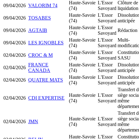
Haute-Savoie
L'Essor
Clôture de
09/04/2026
VALORIM 74
(74)
Savoyard
liquidation
Haute-Savoie
L'Essor
Dissolutio
09/04/2026
TOSABES
(74)
Savoyard
anticipée
Haute-Savoie
L'Essor
09/04/2026
AGTAIB
Rédaction 
(74)
Savoyard
Haute-Savoie
L'Essor
Multi-
09/04/2026
LES IGNOBLES
(74)
Savoyard
modificati
Haute-Savoie
L'Essor
Constituti
02/04/2026
CROC & M
(74)
Savoyard
SASU
FRANCE
Haute-Savoie
L'Essor
Dissolutio
02/04/2026
CANADA
(74)
Savoyard
anticipée
Haute-Savoie
L'Essor
Dissolutio
02/04/2026
QUATRE MATS
(74)
Savoyard
anticipée
Transfert d
Haute-Savoie
L'Essor
siège socia
02/04/2026
CDI EXPERTISE
(74)
Savoyard
même
départeme
Transfert d
Haute-Savoie
L'Essor
siège socia
02/04/2026
JMN
(74)
Savoyard
même
départeme
Haute-Savoie
L'Essor
Constituti