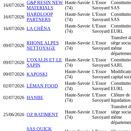
G&P RESIN NEW
Haute-Savoie
L'Essor
Constituti
16/07/2026
MATERIALS
(74)
Savoyard
SAS
HARDLOOP
Haute-Savoie
L'Essor
Constituti
16/07/2026
PARTNERS
(74)
Savoyard
SAS
Haute-Savoie
L'Essor
Constituti
16/07/2026
LA CHÊNA
(74)
Savoyard
EURL
Transfert d
RHONE ALPES
Haute-Savoie
L'Essor
siège socia
09/07/2026
NETTOYAGE
(74)
Savoyard
même
départeme
L'OXALIS ET LE
Haute-Savoie
L'Essor
Constituti
09/07/2026
SAPIN
(74)
Savoyard
SARL
Haute-Savoie
L'Essor
Modificati
09/07/2026
KAPOSKI
(74)
Savoyard
capital soc
Haute-Savoie
L'Essor
Constituti
02/07/2026
LÉMAN FOOD
(74)
Savoyard
EURL
Haute-Savoie
L'Essor
Clôture de
02/07/2026
HANBE
(74)
Savoyard
liquidation
Transfert d
Haute-Savoie
L'Essor
siège socia
25/06/2026
OZ BATIMENT
(74)
Savoyard
même
départeme
SAS QUICK