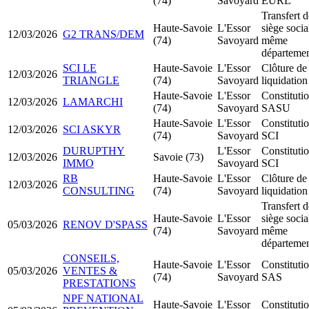
(74)
Savoyard
EURL
Transfert d
Haute-Savoie
L'Essor
siège socia
12/03/2026
G2 TRANS/DEM
(74)
Savoyard
même
départeme
SCI LE
Haute-Savoie
L'Essor
Clôture de
12/03/2026
TRIANGLE
(74)
Savoyard
liquidation
Haute-Savoie
L'Essor
Constituti
12/03/2026
LAMARCHI
(74)
Savoyard
SASU
Haute-Savoie
L'Essor
Constituti
12/03/2026
SCI ASKYR
(74)
Savoyard
SCI
DURUPTHY
L'Essor
Constituti
12/03/2026
Savoie (73)
IMMO
Savoyard
SCI
RB
Haute-Savoie
L'Essor
Clôture de
12/03/2026
CONSULTING
(74)
Savoyard
liquidation
Transfert d
Haute-Savoie
L'Essor
siège socia
05/03/2026
RENOV D'SPASS
(74)
Savoyard
même
départeme
CONSEILS,
Haute-Savoie
L'Essor
Constituti
05/03/2026
VENTES &
(74)
Savoyard
SAS
PRESTATIONS
NPF NATIONAL
Haute-Savoie
L'Essor
Constituti