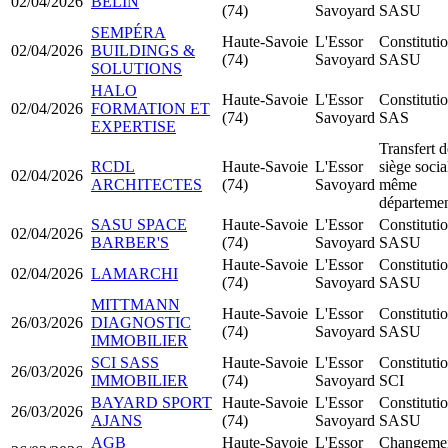
02/04/2026
BELIN
(74)
Savoyard
SASU
SEMPÉRA
Haute-Savoie
L'Essor
Constituti
02/04/2026
BUILDINGS &
(74)
Savoyard
SASU
SOLUTIONS
HALO
Haute-Savoie
L'Essor
Constituti
02/04/2026
FORMATION ET
(74)
Savoyard
SAS
EXPERTISE
Transfert d
RCDL
Haute-Savoie
L'Essor
siège socia
02/04/2026
ARCHITECTES
(74)
Savoyard
même
départeme
SASU SPACE
Haute-Savoie
L'Essor
Constituti
02/04/2026
BARBER'S
(74)
Savoyard
SASU
Haute-Savoie
L'Essor
Constituti
02/04/2026
LAMARCHI
(74)
Savoyard
SASU
MITTMANN
Haute-Savoie
L'Essor
Constituti
26/03/2026
DIAGNOSTIC
(74)
Savoyard
SASU
IMMOBILIER
SCI SASS
Haute-Savoie
L'Essor
Constituti
26/03/2026
IMMOBILIER
(74)
Savoyard
SCI
BAYARD SPORT
Haute-Savoie
L'Essor
Constituti
26/03/2026
AJANS
(74)
Savoyard
SASU
AGB
Haute-Savoie
L'Essor
Changeme