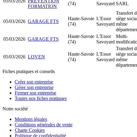
05/03/2026
PREVENTION
(74)
Savoyard
SARL
FORMATION
Transfert d
Haute-Savoie
L'Essor
siège socia
05/03/2026
GARAGE FTS
(74)
Savoyard
même
départeme
Haute-Savoie
L'Essor
Multi-
05/03/2026
GARAGE FTS
(74)
Savoyard
modificati
Transfert d
Haute-Savoie
L'Essor
siège socia
05/03/2026
LOVEN
(74)
Savoyard
même
départeme
Fiches pratiques et conseils
Créer son entreprise
Gérer son entreprise
Fermer son entreprise
Toutes nos fiches pratiques
Notre société
Mentions légales
Conditions générales de vente
Charte Cookies
Politique de confidentialité