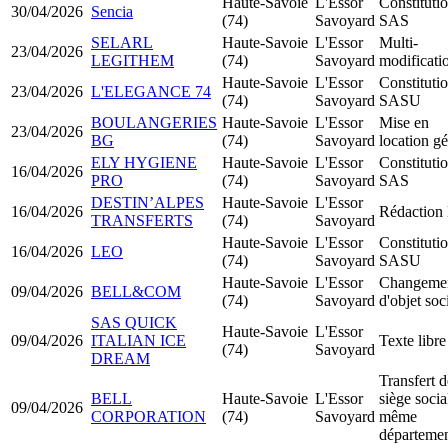
Haute-Savoie
L'Essor
Constituti
30/04/2026
Sencia
(74)
Savoyard
SAS
SELARL
Haute-Savoie
L'Essor
Multi-
23/04/2026
LEGITHEM
(74)
Savoyard
modificati
Haute-Savoie
L'Essor
Constituti
23/04/2026
L'ELEGANCE 74
(74)
Savoyard
SASU
BOULANGERIES
Haute-Savoie
L'Essor
Mise en
23/04/2026
BG
(74)
Savoyard
location g
ELY HYGIENE
Haute-Savoie
L'Essor
Constituti
16/04/2026
PRO
(74)
Savoyard
SAS
DESTIN’ALPES
Haute-Savoie
L'Essor
16/04/2026
Rédaction 
TRANSFERTS
(74)
Savoyard
Haute-Savoie
L'Essor
Constituti
16/04/2026
LEO
(74)
Savoyard
SASU
Haute-Savoie
L'Essor
Changeme
09/04/2026
BELL&COM
(74)
Savoyard
d'objet soc
SAS QUICK
Haute-Savoie
L'Essor
09/04/2026
ITALIAN ICE
Texte libre
(74)
Savoyard
DREAM
Transfert d
BELL
Haute-Savoie
L'Essor
siège socia
09/04/2026
CORPORATION
(74)
Savoyard
même
départeme