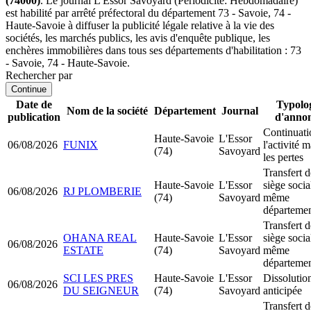
(74000)
. Le journal L'Essor Savoyard (Périodicité: Hebdomadaire)
est habilité par arrêté préfectoral du département 73 - Savoie, 74 -
Haute-Savoie à diffuser la publicité légale relative à la vie des
sociétés, les marchés publics, les avis d'enquête publique, les
enchères immobilières dans tous ses départements d'habilitation : 73
- Savoie, 74 - Haute-Savoie.
Rechercher par
Continue
Date de
Typolo
Nom de la société
Département
Journal
publication
d'anno
Continuati
Haute-Savoie
L'Essor
06/08/2026
FUNIX
l'activité 
(74)
Savoyard
les pertes
Transfert d
Haute-Savoie
L'Essor
siège socia
06/08/2026
RJ PLOMBERIE
(74)
Savoyard
même
départeme
Transfert d
OHANA REAL
Haute-Savoie
L'Essor
siège socia
06/08/2026
ESTATE
(74)
Savoyard
même
départeme
SCI LES PRES
Haute-Savoie
L'Essor
Dissolutio
06/08/2026
DU SEIGNEUR
(74)
Savoyard
anticipée
Transfert d