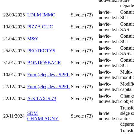
nouvelle.fr
autre
départ
la-vie-
Constit
22/09/2025
LDLM IMMO
Savoie (73)
nouvelle.fr
SCI
la-vie-
Constit
19/09/2025
PIZZA CLIC
Savoie (73)
nouvelle.fr
SAS
la-vie-
Constit
21/04/2025
M&Y
Savoie (73)
nouvelle.fr
SCI
la-vie-
Constit
25/02/2025
PROTECTYS
Savoie (73)
nouvelle.fr
SASU
la-vie-
Constit
31/01/2025
BONDOSBACK
Savoie (73)
nouvelle.fr
SCI
la-vie-
Multi-
10/01/2025
Form@legales - SPFL
Savoie (73)
nouvelle.fr
modific
la-vie-
Modifi
27/12/2024
Form@legales - SPFL
Savoie (73)
nouvelle.fr
capital
la-vie-
Chang
22/12/2024
A-S TAXIS 73
Savoie (73)
nouvelle.fr
d'objet
Transfe
SDM
la-vie-
siège s
29/11/2024
Savoie (73)
CHAMPAGNY
nouvelle.fr
autre
départ
Transfe