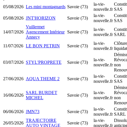
la-vie-
Constit
05/08/2026
Les mini montagnards
Savoie (73)
nouvelle.fr
SAS
la-vie-
Constit
05/08/2026
JNT'HORIZON
Savoie (73)
nouvelle.fr
SAS
Vuillermet
la-vie-
Constit
14/07/2026
Agencement Intérieur
Savoie (73)
nouvelle.fr
SARL
Annecy
la-vie-
Clôtur
11/07/2026
LE BON PETRIN
Savoie (73)
nouvelle.fr
liquida
Démiss
la-vie-
Révoca
03/07/2026
STYL'PROPRETE
Savoie (73)
nouvelle.fr
non
Renouv
la-vie-
Constit
27/06/2026
AQUA THEME 2
Savoie (73)
nouvelle.fr
SAS
Démiss
SARL BURDET
la-vie-
Révoca
16/06/2026
Savoie (73)
MICHEL
nouvelle.fr
non
Renouv
la-vie-
Constit
06/06/2026
JMN73
Savoie (73)
nouvelle.fr
SARL
TRAJECTOIRE
la-vie-
Dissolu
26/05/2026
Savoie (73)
AUTO VINTAGE
nouvelle.fr
anticip