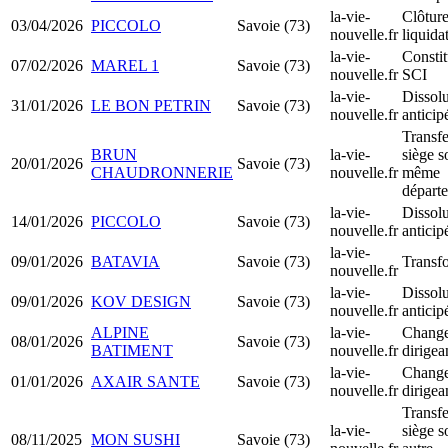
la-vie-
Clôtur
03/04/2026
PICCOLO
Savoie (73)
nouvelle.fr
liquida
la-vie-
Constit
07/02/2026
MAREL 1
Savoie (73)
nouvelle.fr
SCI
la-vie-
Dissolu
31/01/2026
LE BON PETRIN
Savoie (73)
nouvelle.fr
anticip
Transfe
BRUN
la-vie-
siège s
20/01/2026
Savoie (73)
CHAUDRONNERIE
nouvelle.fr
même
départ
la-vie-
Dissolu
14/01/2026
PICCOLO
Savoie (73)
nouvelle.fr
anticip
la-vie-
09/01/2026
BATAVIA
Savoie (73)
Transf
nouvelle.fr
la-vie-
Dissolu
09/01/2026
KOV DESIGN
Savoie (73)
nouvelle.fr
anticip
ALPINE
la-vie-
Change
08/01/2026
Savoie (73)
BATIMENT
nouvelle.fr
dirigea
la-vie-
Change
01/01/2026
AXAIR SANTE
Savoie (73)
nouvelle.fr
dirigea
Transfe
la-vie-
siège s
08/11/2025
MON SUSHI
Savoie (73)