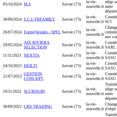
la-vie-
siège s
05/10/2024
M.S
Savoie (73)
nouvelle.fr
autre
départ
la-vie-
Constit
30/09/2024
S.C.I. FBFAMILY
Savoie (73)
nouvelle.fr
SCI
Change
la-vie-
26/07/2024
Form@legales - SPFL
Savoie (73)
commis
nouvelle.fr
aux co
AIX RIVIERA
la-vie-
Constit
29/05/2024
Savoie (73)
SELECTION
nouvelle.fr
SARL
la-vie-
Constit
11/11/2023
NEXTIA
Savoie (73)
nouvelle.fr
SASU
la-vie-
Constit
24/10/2023
HEILTI
Savoie (73)
nouvelle.fr
SASU
GESTION
la-vie-
Constit
21/07/2023
Savoie (73)
CONCEPT
nouvelle.fr
SASU
Transfe
la-vie-
siège s
10/11/2022
SCI ROUBI
Savoie (73)
nouvelle.fr
autre
départ
la-vie-
Chang
30/09/2022
CBS TRADING
Savoie (73)
nouvelle.fr
d'objet
Transfe