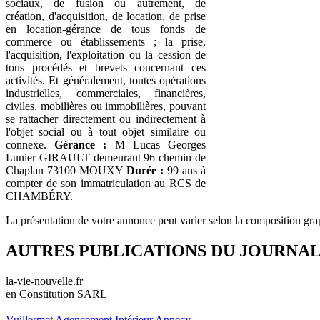
sociaux, de fusion ou autrement, de
création, d'acquisition, de location, de prise
en location-gérance de tous fonds de
commerce ou établissements ; la prise,
l'acquisition, l'exploitation ou la cession de
tous procédés et brevets concernant ces
activités. Et généralement, toutes opérations
industrielles, commerciales, financières,
civiles, mobilières ou immobilières, pouvant
se rattacher directement ou indirectement à
l'objet social ou à tout objet similaire ou
connexe.
Gérance :
M Lucas Georges
Lunier GIRAULT demeurant 96 chemin de
Chaplan 73100 MOUXY
Durée :
99 ans à
compter de son immatriculation au RCS de
CHAMBÉRY.
La présentation de votre annonce peut varier selon la composition gra
AUTRES PUBLICATIONS DU JOURNA
la-vie-nouvelle.fr
en Constitution SARL
Vuillermet Agencement Intérieur Annecy