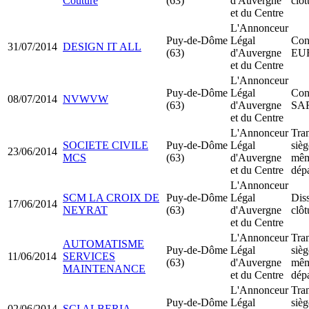
Couture
(63)
d'Auvergne
clôt
et du Centre
L'Annonceur
Puy-de-Dôme
Légal
Cons
31/07/2014
DESIGN IT ALL
(63)
d'Auvergne
EU
et du Centre
L'Annonceur
Puy-de-Dôme
Légal
Cons
08/07/2014
NVWVW
(63)
d'Auvergne
SA
et du Centre
L'Annonceur
Tran
SOCIETE CIVILE
Puy-de-Dôme
Légal
sièg
23/06/2014
MCS
(63)
d'Auvergne
mê
et du Centre
dép
L'Annonceur
SCM LA CROIX DE
Puy-de-Dôme
Légal
Dis
17/06/2014
NEYRAT
(63)
d'Auvergne
clôt
et du Centre
L'Annonceur
Tran
AUTOMATISME
Puy-de-Dôme
Légal
sièg
11/06/2014
SERVICES
(63)
d'Auvergne
mê
MAINTENANCE
et du Centre
dép
L'Annonceur
Tran
Puy-de-Dôme
Légal
sièg
02/06/2014
SCI ALBERIA