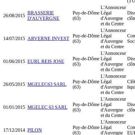
(TU
L'Annonceur
BRASSERIE
Puy-de-Dôme
Légal
Dis
26/08/2015
D'AUVERGNE
(63)
d'Auvergne
clôt
et du Centre
L'Annonceur
Puy-de-Dôme
Légal
Cons
14/07/2015
ARVERNE INVEST
(63)
d'Auvergne
Soci
et du Centre
L'Annonceur
Puy-de-Dôme
Légal
Dis
01/06/2015
EURL REIS JOSE
(63)
d'Auvergne
clôt
et du Centre
L'Annonceur
Puy-de-Dôme
Légal
Clô
26/05/2015
MGELEC63 SARL
(63)
d'Auvergne
liqu
et du Centre
L'Annonceur
Puy-de-Dôme
Légal
Dis
01/01/2015
MGELEC 63 SARL
(63)
d'Auvergne
clôt
et du Centre
L'Annonceur
Puy-de-Dôme
Légal
Cons
17/12/2014
PILON
(63)
d'Auvergne
EU