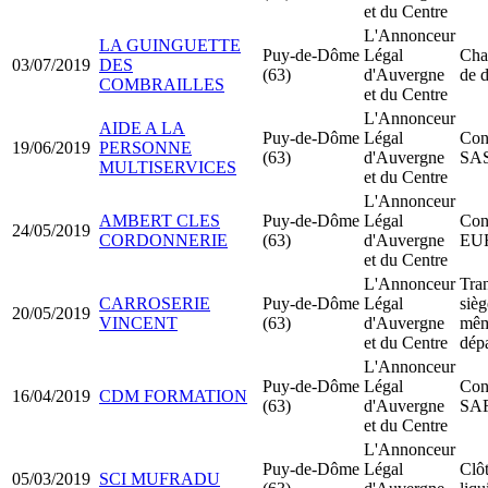
et du Centre
L'Annonceur
LA GUINGUETTE
Puy-de-Dôme
Légal
Cha
03/07/2019
DES
(63)
d'Auvergne
de d
COMBRAILLES
et du Centre
L'Annonceur
AIDE A LA
Puy-de-Dôme
Légal
Cons
19/06/2019
PERSONNE
(63)
d'Auvergne
SA
MULTISERVICES
et du Centre
L'Annonceur
AMBERT CLES
Puy-de-Dôme
Légal
Cons
24/05/2019
CORDONNERIE
(63)
d'Auvergne
EU
et du Centre
L'Annonceur
Tran
CARROSERIE
Puy-de-Dôme
Légal
sièg
20/05/2019
VINCENT
(63)
d'Auvergne
mê
et du Centre
dép
L'Annonceur
Puy-de-Dôme
Légal
Cons
16/04/2019
CDM FORMATION
(63)
d'Auvergne
SA
et du Centre
L'Annonceur
Puy-de-Dôme
Légal
Clô
05/03/2019
SCI MUFRADU