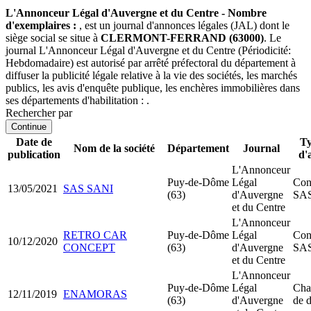
L'Annonceur Légal d'Auvergne et du Centre - Nombre
d'exemplaires :
, est un journal d'annonces légales (JAL) dont le
siège social se situe à
CLERMONT-FERRAND (63000)
. Le
journal L'Annonceur Légal d'Auvergne et du Centre (Périodicité:
Hebdomadaire) est autorisé par arrêté préfectoral du département à
diffuser la publicité légale relative à la vie des sociétés, les marchés
publics, les avis d'enquête publique, les enchères immobilières dans
ses départements d'habilitation : .
Rechercher par
Continue
Date de
Ty
Nom de la société
Département
Journal
publication
d'
L'Annonceur
Puy-de-Dôme
Légal
Cons
13/05/2021
SAS SANI
(63)
d'Auvergne
SA
et du Centre
L'Annonceur
RETRO CAR
Puy-de-Dôme
Légal
Cons
10/12/2020
CONCEPT
(63)
d'Auvergne
SA
et du Centre
L'Annonceur
Puy-de-Dôme
Légal
Cha
12/11/2019
ENAMORAS
(63)
d'Auvergne
de d