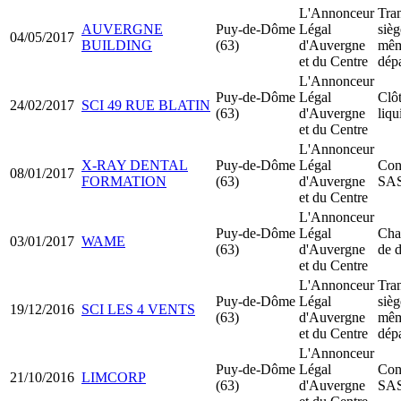
L'Annonceur
Tran
AUVERGNE
Puy-de-Dôme
Légal
sièg
04/05/2017
BUILDING
(63)
d'Auvergne
mê
et du Centre
dép
L'Annonceur
Puy-de-Dôme
Légal
Clô
24/02/2017
SCI 49 RUE BLATIN
(63)
d'Auvergne
liqu
et du Centre
L'Annonceur
X-RAY DENTAL
Puy-de-Dôme
Légal
Cons
08/01/2017
FORMATION
(63)
d'Auvergne
SA
et du Centre
L'Annonceur
Puy-de-Dôme
Légal
Cha
03/01/2017
WAME
(63)
d'Auvergne
de d
et du Centre
L'Annonceur
Tran
Puy-de-Dôme
Légal
sièg
19/12/2016
SCI LES 4 VENTS
(63)
d'Auvergne
mê
et du Centre
dép
L'Annonceur
Puy-de-Dôme
Légal
Cons
21/10/2016
LIMCORP
(63)
d'Auvergne
SA