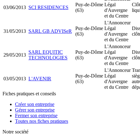
Puy-de-Dôme
Légal
Clô
03/06/2013
SCI RESIDENCES
(63)
d'Auvergne
liqu
et du Centre
L'Annonceur
Puy-de-Dôme
Légal
Dis
31/05/2013
SARL GB ADVISeR
(63)
d'Auvergne
clôt
et du Centre
L'Annonceur
SARL EQUITIC
Puy-de-Dôme
Légal
Dis
29/05/2013
TECHNOLOGIES
(63)
d'Auvergne
clôt
et du Centre
L'Annonceur
Tran
Puy-de-Dôme
Légal
sièg
03/05/2013
L'AVENIR
(63)
d'Auvergne
autr
et du Centre
dép
Fiches pratiques et conseils
Créer son entreprise
Gérer son entreprise
Fermer son entreprise
Toutes nos fiches pratiques
Notre société