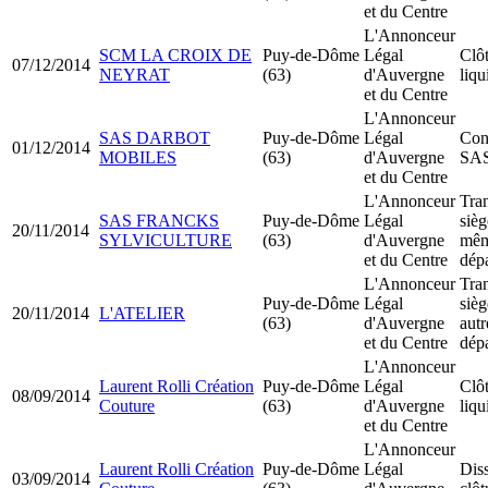
et du Centre
L'Annonceur
SCM LA CROIX DE
Puy-de-Dôme
Légal
Clô
07/12/2014
NEYRAT
(63)
d'Auvergne
liqu
et du Centre
L'Annonceur
SAS DARBOT
Puy-de-Dôme
Légal
Cons
01/12/2014
MOBILES
(63)
d'Auvergne
SA
et du Centre
L'Annonceur
Tran
SAS FRANCKS
Puy-de-Dôme
Légal
sièg
20/11/2014
SYLVICULTURE
(63)
d'Auvergne
mê
et du Centre
dép
L'Annonceur
Tran
Puy-de-Dôme
Légal
sièg
20/11/2014
L'ATELIER
(63)
d'Auvergne
autr
et du Centre
dép
L'Annonceur
Laurent Rolli Création
Puy-de-Dôme
Légal
Clô
08/09/2014
Couture
(63)
d'Auvergne
liqu
et du Centre
L'Annonceur
Laurent Rolli Création
Puy-de-Dôme
Légal
Dis
03/09/2014