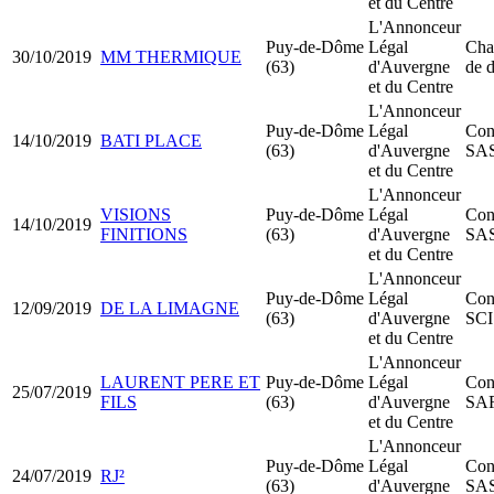
et du Centre
L'Annonceur
Puy-de-Dôme
Légal
Cha
30/10/2019
MM THERMIQUE
(63)
d'Auvergne
de d
et du Centre
L'Annonceur
Puy-de-Dôme
Légal
Cons
14/10/2019
BATI PLACE
(63)
d'Auvergne
SA
et du Centre
L'Annonceur
VISIONS
Puy-de-Dôme
Légal
Cons
14/10/2019
FINITIONS
(63)
d'Auvergne
SA
et du Centre
L'Annonceur
Puy-de-Dôme
Légal
Cons
12/09/2019
DE LA LIMAGNE
(63)
d'Auvergne
SCI
et du Centre
L'Annonceur
LAURENT PERE ET
Puy-de-Dôme
Légal
Cons
25/07/2019
FILS
(63)
d'Auvergne
SA
et du Centre
L'Annonceur
Puy-de-Dôme
Légal
Cons
24/07/2019
RJ²
(63)
d'Auvergne
SA