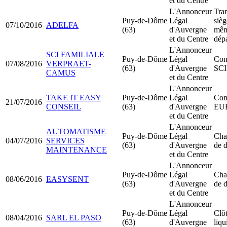
et du Centre
L'Annonceur
Tran
Puy-de-Dôme
Légal
sièg
07/10/2016
ADELFA
(63)
d'Auvergne
mê
et du Centre
dép
L'Annonceur
SCI FAMILIALE
Puy-de-Dôme
Légal
Cons
07/08/2016
VERPRAET-
(63)
d'Auvergne
SCI
CAMUS
et du Centre
L'Annonceur
TAKE IT EASY
Puy-de-Dôme
Légal
Cons
21/07/2016
CONSEIL
(63)
d'Auvergne
EU
et du Centre
L'Annonceur
AUTOMATISME
Puy-de-Dôme
Légal
Cha
04/07/2016
SERVICES
(63)
d'Auvergne
de d
MAINTENANCE
et du Centre
L'Annonceur
Puy-de-Dôme
Légal
Cha
08/06/2016
EASYSENT
(63)
d'Auvergne
de d
et du Centre
L'Annonceur
Puy-de-Dôme
Légal
Clô
08/04/2016
SARL EL PASO
(63)
d'Auvergne
liqu