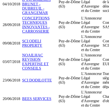
Puy-de-Dôme
Légal
de l
04/10/2018
BRUNET -
(63)
d'Auvergne
dén
DUBREUIL -
et du Centre
soci
GRANGEMAR
CONCEPTIONS
L'Annonceur
TECHNIQUES
Puy-de-Dôme
Légal
Cons
28/09/2018
INNOVANTES -
(63)
d'Auvergne
SA
CARROSSERIE
et du Centre
L'Annonceur
SCI ODELI
Puy-de-Dôme
Légal
Cons
09/08/2018
PROPERTY
(63)
d'Auvergne
SCI
et du Centre
NOAILHAC
L'Annonceur
REVISION
Puy-de-Dôme
Légal
Cons
03/07/2018
EXPERTISE ET
(63)
d'Auvergne
EU
CONSEILS
et du Centre
L'Annonceur
Tran
Puy-de-Dôme
Légal
sièg
23/06/2018
SCI DODILOTTE
(63)
d'Auvergne
mê
et du Centre
dép
L'Annonceur
Puy-de-Dôme
Légal
Cha
20/06/2018
BEES SERVICES
(63)
d'Auvergne
d'ob
et du Centre