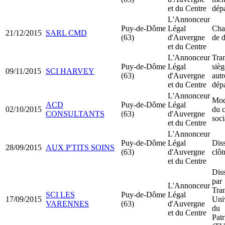
et du Centre
dép
L'Annonceur
Puy-de-Dôme
Légal
Cha
21/12/2015
SARL CMD
(63)
d'Auvergne
de d
et du Centre
L'Annonceur
Tran
Puy-de-Dôme
Légal
sièg
09/11/2015
SCI HARVEY
(63)
d'Auvergne
autr
et du Centre
dép
L'Annonceur
Mod
ACD
Puy-de-Dôme
Légal
02/10/2015
du c
CONSULTANTS
(63)
d'Auvergne
soci
et du Centre
L'Annonceur
Puy-de-Dôme
Légal
Dis
28/09/2015
AUX P'TITS SOINS
(63)
d'Auvergne
clôt
et du Centre
Dis
par
L'Annonceur
Tra
SCI LES
Puy-de-Dôme
Légal
17/09/2015
Uni
VARENNES
(63)
d'Auvergne
du
et du Centre
Pat