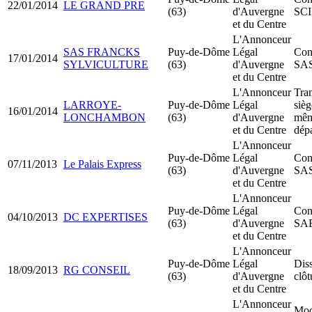
22/01/2014
LE GRAND PRE
(63)
d'Auvergne
SCI
et du Centre
L'Annonceur
SAS FRANCKS
Puy-de-Dôme
Légal
Cons
17/01/2014
SYLVICULTURE
(63)
d'Auvergne
SA
et du Centre
L'Annonceur
Tran
LARROYE-
Puy-de-Dôme
Légal
sièg
16/01/2014
LONCHAMBON
(63)
d'Auvergne
mê
et du Centre
dép
L'Annonceur
Puy-de-Dôme
Légal
Cons
07/11/2013
Le Palais Express
(63)
d'Auvergne
SA
et du Centre
L'Annonceur
Puy-de-Dôme
Légal
Cons
04/10/2013
DC EXPERTISES
(63)
d'Auvergne
SA
et du Centre
L'Annonceur
Puy-de-Dôme
Légal
Dis
18/09/2013
RG CONSEIL
(63)
d'Auvergne
clôt
et du Centre
L'Annonceur
Mod