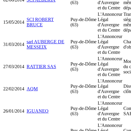
(63)
d'Auvergne
mê
et du Centre
dép
L'Annonceur
Tran
SCI ROBERT
Puy-de-Dôme
Légal
sièg
15/05/2014
BRUCE
(63)
d'Auvergne
mê
et du Centre
dép
L'Annonceur
sarl AUBERGE DE
Puy-de-Dôme
Légal
Cha
31/03/2014
MESSEIX
(63)
d'Auvergne
d'ob
et du Centre
L'Annonceur
Mod
Puy-de-Dôme
Légal
27/03/2014
RATTIER SAS
du c
(63)
d'Auvergne
soci
et du Centre
L'Annonceur
Puy-de-Dôme
Légal
Dis
22/02/2014
AQM
(63)
d'Auvergne
clôt
et du Centre
L'Annonceur
Puy-de-Dôme
Légal
Cons
26/01/2014
IGUANEO
(63)
d'Auvergne
SA
et du Centre
L'Annonceur
Puy-de-Dôme
Légal
Cons