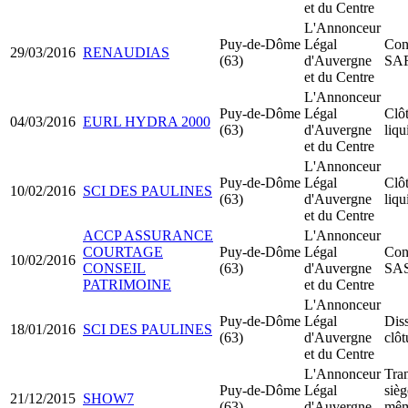
et du Centre
L'Annonceur
Puy-de-Dôme
Légal
Cons
29/03/2016
RENAUDIAS
(63)
d'Auvergne
SA
et du Centre
L'Annonceur
Puy-de-Dôme
Légal
Clô
04/03/2016
EURL HYDRA 2000
(63)
d'Auvergne
liqu
et du Centre
L'Annonceur
Puy-de-Dôme
Légal
Clô
10/02/2016
SCI DES PAULINES
(63)
d'Auvergne
liqu
et du Centre
ACCP ASSURANCE
L'Annonceur
COURTAGE
Puy-de-Dôme
Légal
Cons
10/02/2016
CONSEIL
(63)
d'Auvergne
SA
PATRIMOINE
et du Centre
L'Annonceur
Puy-de-Dôme
Légal
Dis
18/01/2016
SCI DES PAULINES
(63)
d'Auvergne
clôt
et du Centre
L'Annonceur
Tran
Puy-de-Dôme
Légal
sièg
21/12/2015
SHOW7
(63)
d'Auvergne
mê