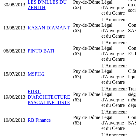
LES D'MLLES DU
Puy-de-Dôme
Légal
30/08/2013
du c
ZENITH
(63)
d'Auvergne
soci
et du Centre
L'Annonceur
Puy-de-Dôme
Légal
Cons
13/08/2013
KAZAN DIAMANT
(63)
d'Auvergne
SA
et du Centre
L'Annonceur
Puy-de-Dôme
Légal
Cons
06/08/2013
PINTO BATI
(63)
d'Auvergne
EU
et du Centre
L'Annonceur
Puy-de-Dôme
Légal
Clô
15/07/2013
MSPH/2
(63)
d'Auvergne
liqu
et du Centre
L'Annonceur
Tran
EURL
Puy-de-Dôme
Légal
sièg
19/06/2013
D'ARCHITECTURE
(63)
d'Auvergne
mê
PASCALINE JUSTE
et du Centre
dép
L'Annonceur
Puy-de-Dôme
Légal
Cons
10/06/2013
RB Finance
(63)
d'Auvergne
SA
et du Centre
L'Annonceur