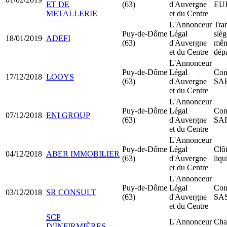
ET DE
(63)
d'Auvergne
EU
METALLERIE
et du Centre
L'Annonceur
Tran
Puy-de-Dôme
Légal
sièg
18/01/2019
ADEFI
(63)
d'Auvergne
mê
et du Centre
dép
L'Annonceur
Puy-de-Dôme
Légal
Cons
17/12/2018
LOOYS
(63)
d'Auvergne
SA
et du Centre
L'Annonceur
Puy-de-Dôme
Légal
Cons
07/12/2018
ENI GROUP
(63)
d'Auvergne
SA
et du Centre
L'Annonceur
Puy-de-Dôme
Légal
Clô
04/12/2018
ABER IMMOBILIER
(63)
d'Auvergne
liqu
et du Centre
L'Annonceur
Puy-de-Dôme
Légal
Cons
03/12/2018
SR CONSULT
(63)
d'Auvergne
SA
et du Centre
SCP
L'Annonceur
Cha
D’INFIRMIÈRES