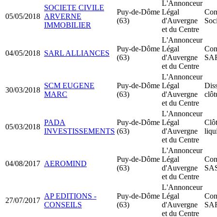
L'Annonceur
SOCIETE CIVILE
Puy-de-Dôme
Légal
Cons
05/05/2018
ARVERNE
(63)
d'Auvergne
Soci
IMMOBILIER
et du Centre
L'Annonceur
Puy-de-Dôme
Légal
Cons
04/05/2018
SARL ALLIANCES
(63)
d'Auvergne
SA
et du Centre
L'Annonceur
SCM EUGENE
Puy-de-Dôme
Légal
Dis
30/03/2018
MARC
(63)
d'Auvergne
clôt
et du Centre
L'Annonceur
PADA
Puy-de-Dôme
Légal
Clô
05/03/2018
INVESTISSEMENTS
(63)
d'Auvergne
liqu
et du Centre
L'Annonceur
Puy-de-Dôme
Légal
Cons
04/08/2017
AEROMIND
(63)
d'Auvergne
SA
et du Centre
L'Annonceur
AP EDITIONS -
Puy-de-Dôme
Légal
Cons
27/07/2017
CONSEILS
(63)
d'Auvergne
SA
et du Centre