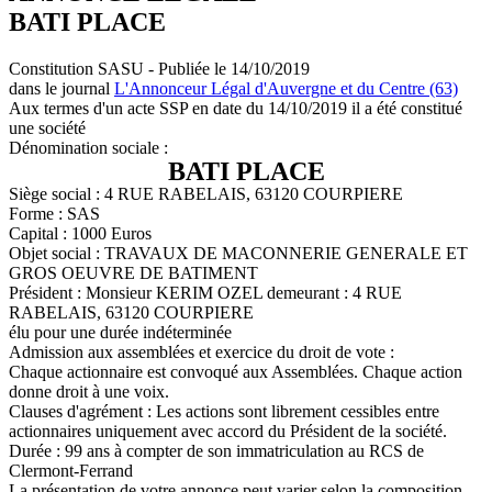
BATI PLACE
Constitution SASU - Publiée le 14/10/2019
dans le journal
L'Annonceur Légal d'Auvergne et du Centre (63)
Aux termes d'un acte SSP en date du 14/10/2019 il a été constitué
une société
Dénomination sociale :
BATI PLACE
Siège social : 4 RUE RABELAIS, 63120 COURPIERE
Forme : SAS
Capital : 1000 Euros
Objet social : TRAVAUX DE MACONNERIE GENERALE ET
GROS OEUVRE DE BATIMENT
Président : Monsieur KERIM OZEL demeurant : 4 RUE
RABELAIS, 63120 COURPIERE
élu pour une durée indéterminée
Admission aux assemblées et exercice du droit de vote :
Chaque actionnaire est convoqué aux Assemblées. Chaque action
donne droit à une voix.
Clauses d'agrément : Les actions sont librement cessibles entre
actionnaires uniquement avec accord du Président de la société.
Durée : 99 ans à compter de son immatriculation au RCS de
Clermont-Ferrand
La présentation de votre annonce peut varier selon la composition