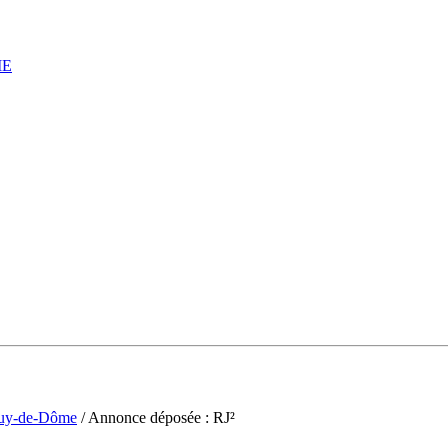
IE
uy-de-Dôme
/ Annonce déposée : RJ²