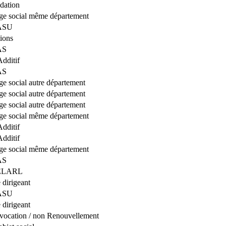
idation
ège social même département
SASU
ions
AS
Additif
AS
ège social autre département
ège social autre département
ège social autre département
ège social même département
Additif
Additif
ège social même département
AS
SELARL
dirigeant
SASU
dirigeant
vocation / non Renouvellement