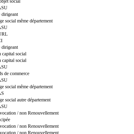
bjet social
SASU
dirigeant
ège social même département
SASU
EURL
CI
dirigeant
 capital social
 capital social
SASU
ds de commerce
SASU
ège social même département
AS
ège social autre département
SASU
vocation / non Renouvellement
icipée
vocation / non Renouvellement
vocation / non Renouvellement