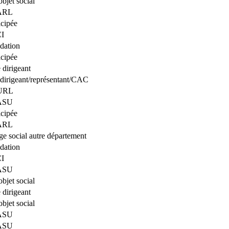
bjet social
SARL
icipée
CI
idation
icipée
dirigeant
dirigeant/représentant/CAC
EURL
SASU
icipée
SARL
ège social autre département
idation
CI
SASU
bjet social
dirigeant
bjet social
SASU
SASU