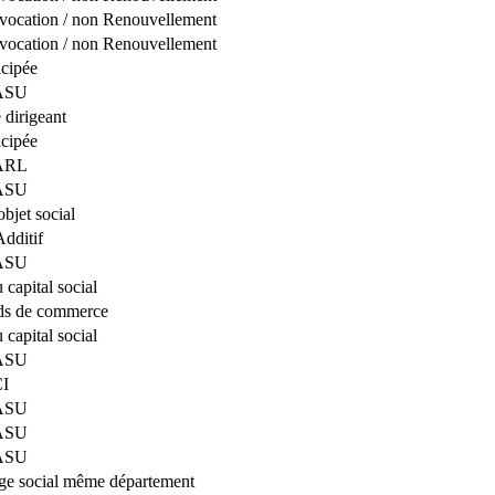
vocation / non Renouvellement
vocation / non Renouvellement
icipée
SASU
dirigeant
icipée
SARL
SASU
bjet social
Additif
SASU
 capital social
ds de commerce
 capital social
SASU
CI
SASU
SASU
SASU
ège social même département