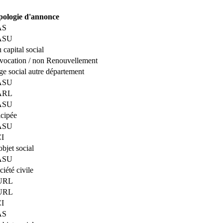
pologie d'annonce
AS
SASU
 capital social
vocation / non Renouvellement
ège social autre département
SASU
SARL
SASU
icipée
SASU
CI
bjet social
SASU
iété civile
EURL
EURL
CI
AS