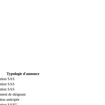
Typologie d'annonce
ution SAS
ution SAS
ution SAS
ent de dirigeant
tion anticipée
tution SASU