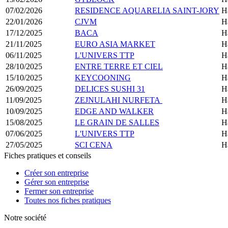
07/02/2026
RESIDENCE AQUARELIA SAINT-JORY
H
22/01/2026
CJVM
H
17/12/2025
BACA
H
21/11/2025
EURO ASIA MARKET
H
06/11/2025
L'UNIVERS TTP
H
28/10/2025
ENTRE TERRE ET CIEL
H
15/10/2025
KEYCOONING
H
26/09/2025
DELICES SUSHI 31
H
11/09/2025
ZEJNULAHI NURFETA
H
10/09/2025
EDGE AND WALKER
H
15/08/2025
LE GRAIN DE SALLES
H
07/06/2025
L'UNIVERS TTP
H
27/05/2025
SCI CENA
H
Fiches pratiques et conseils
Créer son entreprise
Gérer son entreprise
Fermer son entreprise
Toutes nos fiches pratiques
Notre société