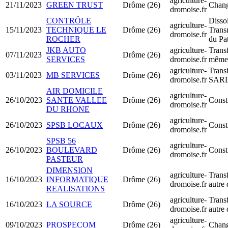
agriculture-
21/11/2023
GREEN TRUST
Drôme (26)
Chang
dromoise.fr
CONTRÔLE
Disso
agriculture-
15/11/2023
TECHNIQUE LE
Drôme (26)
Trans
dromoise.fr
ROCHER
du Pa
JKB AUTO
agriculture-
Transf
07/11/2023
Drôme (26)
SERVICES
dromoise.fr
même 
agriculture-
Trans
03/11/2023
MB SERVICES
Drôme (26)
dromoise.fr
SAR
AIR DOMICILE
agriculture-
26/10/2023
SANTE VALLEE
Drôme (26)
Const
dromoise.fr
DU RHONE
agriculture-
26/10/2023
SPSB LOCAUX
Drôme (26)
Const
dromoise.fr
SPSB 56
agriculture-
26/10/2023
BOULEVARD
Drôme (26)
Const
dromoise.fr
PASTEUR
DIMENSION
agriculture-
Transf
16/10/2023
INFORMATIQUE
Drôme (26)
dromoise.fr
autre
REALISATIONS
agriculture-
Transf
16/10/2023
LA SOURCE
Drôme (26)
dromoise.fr
autre
agriculture-
09/10/2023
PROSPECOM
Drôme (26)
Chang