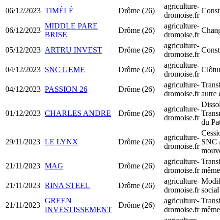
agriculture-
06/12/2023
TIMÉLÉ
Drôme (26)
Const
dromoise.fr
MIDDLE PARE
agriculture-
06/12/2023
Drôme (26)
Chang
BRISE
dromoise.fr
agriculture-
05/12/2023
ARTRU INVEST
Drôme (26)
Const
dromoise.fr
agriculture-
04/12/2023
SNC GEME
Drôme (26)
Clôtur
dromoise.fr
agriculture-
Transf
04/12/2023
PASSION 26
Drôme (26)
dromoise.fr
autre
Disso
agriculture-
01/12/2023
CHARLES ANDRE
Drôme (26)
Trans
dromoise.fr
du Pa
Cessi
agriculture-
29/11/2023
LE LYNX
Drôme (26)
SNC /
dromoise.fr
mouve
agriculture-
Transf
21/11/2023
MAG
Drôme (26)
dromoise.fr
même 
agriculture-
Modif
21/11/2023
RINA STEEL
Drôme (26)
dromoise.fr
social
GREEN
agriculture-
Transf
21/11/2023
Drôme (26)
INVESTISSEMENT
dromoise.fr
même 