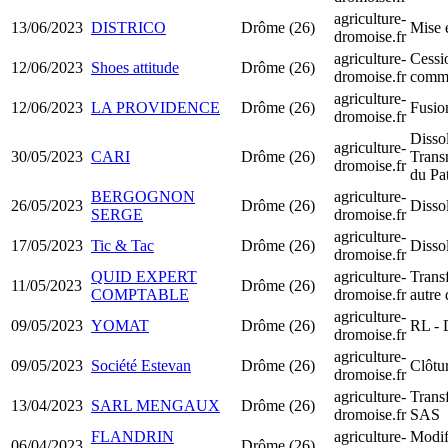
agriculture-
13/06/2023
DISTRICO
Drôme (26)
Mise 
dromoise.fr
agriculture-
Cessi
12/06/2023
Shoes attitude
Drôme (26)
dromoise.fr
comm
agriculture-
12/06/2023
LA PROVIDENCE
Drôme (26)
Fusio
dromoise.fr
Disso
agriculture-
30/05/2023
CARI
Drôme (26)
Trans
dromoise.fr
du Pa
BERGOGNON
agriculture-
26/05/2023
Drôme (26)
Dissol
SERGE
dromoise.fr
agriculture-
17/05/2023
Tic & Tac
Drôme (26)
Dissol
dromoise.fr
QUID EXPERT
agriculture-
Transf
11/05/2023
Drôme (26)
COMPTABLE
dromoise.fr
autre
agriculture-
09/05/2023
YOMAT
Drôme (26)
RL - 
dromoise.fr
agriculture-
09/05/2023
Société Estevan
Drôme (26)
Clôtur
dromoise.fr
agriculture-
Trans
13/04/2023
SARL MENGAUX
Drôme (26)
dromoise.fr
SAS
FLANDRIN
agriculture-
Modif
06/04/2023
Drôme (26)