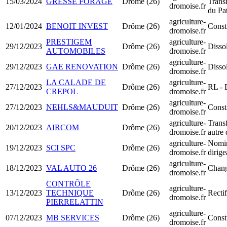
15/03/2024
GRESSE FORAGE
Drôme (26)
Trans
dromoise.fr
du Pa
agriculture-
12/01/2024
BENOIT INVEST
Drôme (26)
Const
dromoise.fr
PRESTIGEM
agriculture-
29/12/2023
Drôme (26)
Dissol
AUTOMOBILES
dromoise.fr
agriculture-
29/12/2023
GAE RENOVATION
Drôme (26)
Dissol
dromoise.fr
LA CALADE DE
agriculture-
27/12/2023
Drôme (26)
RL - 
CREPOL
dromoise.fr
agriculture-
27/12/2023
NEHLS&MAUDUIT
Drôme (26)
Const
dromoise.fr
agriculture-
Transf
20/12/2023
AIRCOM
Drôme (26)
dromoise.fr
autre
agriculture-
Nomin
19/12/2023
SCI SPC
Drôme (26)
dromoise.fr
dirig
agriculture-
18/12/2023
VAL AUTO 26
Drôme (26)
Chang
dromoise.fr
CONTRÔLE
agriculture-
13/12/2023
TECHNIQUE
Drôme (26)
Rectif
dromoise.fr
PIERRELATTIN
agriculture-
07/12/2023
MB SERVICES
Drôme (26)
Const
dromoise.fr