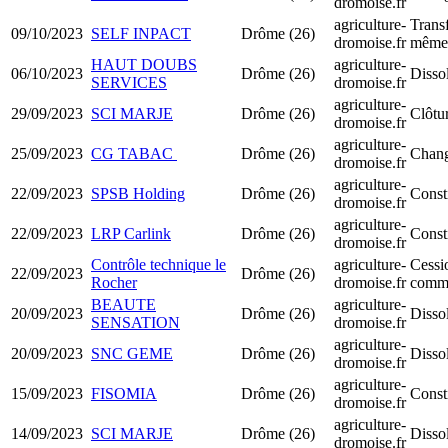
dromoise.fr
agriculture-
Transf
09/10/2023
SELF INPACT
Drôme (26)
dromoise.fr
même 
HAUT DOUBS
agriculture-
06/10/2023
Drôme (26)
Dissol
SERVICES
dromoise.fr
agriculture-
29/09/2023
SCI MARJE
Drôme (26)
Clôtur
dromoise.fr
agriculture-
25/09/2023
CG TABAC
Drôme (26)
Chang
dromoise.fr
agriculture-
22/09/2023
SPSB Holding
Drôme (26)
Const
dromoise.fr
agriculture-
22/09/2023
LRP Carlink
Drôme (26)
Const
dromoise.fr
Contrôle technique le
agriculture-
Cessi
22/09/2023
Drôme (26)
Rocher
dromoise.fr
comm
BEAUTE
agriculture-
20/09/2023
Drôme (26)
Dissol
SENSATION
dromoise.fr
agriculture-
20/09/2023
SNC GEME
Drôme (26)
Dissol
dromoise.fr
agriculture-
15/09/2023
FISOMIA
Drôme (26)
Const
dromoise.fr
agriculture-
14/09/2023
SCI MARJE
Drôme (26)
Dissol
dromoise.fr