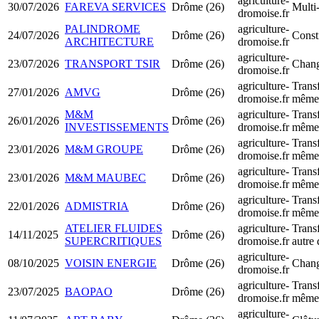
agriculture-
30/07/2026
FAREVA SERVICES
Drôme (26)
Multi
dromoise.fr
PALINDROME
agriculture-
24/07/2026
Drôme (26)
Const
ARCHITECTURE
dromoise.fr
agriculture-
23/07/2026
TRANSPORT TSIR
Drôme (26)
Chang
dromoise.fr
agriculture-
Transf
27/01/2026
AMVG
Drôme (26)
dromoise.fr
même 
M&M
agriculture-
Transf
26/01/2026
Drôme (26)
INVESTISSEMENTS
dromoise.fr
même 
agriculture-
Transf
23/01/2026
M&M GROUPE
Drôme (26)
dromoise.fr
même 
agriculture-
Transf
23/01/2026
M&M MAUBEC
Drôme (26)
dromoise.fr
même 
agriculture-
Transf
22/01/2026
ADMISTRIA
Drôme (26)
dromoise.fr
même 
ATELIER FLUIDES
agriculture-
Transf
14/11/2025
Drôme (26)
SUPERCRITIQUES
dromoise.fr
autre
agriculture-
08/10/2025
VOISIN ENERGIE
Drôme (26)
Chang
dromoise.fr
agriculture-
Transf
23/07/2025
BAOPAO
Drôme (26)
dromoise.fr
même 
agriculture-