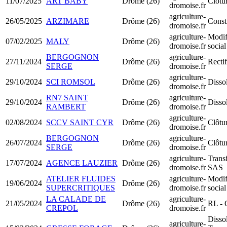
11/07/2025
ART BABY
Drôme (26)
Clôtur
dromoise.fr
agriculture-
26/05/2025
ARZIMARE
Drôme (26)
Const
dromoise.fr
agriculture-
Modif
07/02/2025
MALY
Drôme (26)
dromoise.fr
social
BERGOGNON
agriculture-
27/11/2024
Drôme (26)
Rectif
SERGE
dromoise.fr
agriculture-
29/10/2024
SCI ROMSOL
Drôme (26)
Dissol
dromoise.fr
RN7 SAINT
agriculture-
29/10/2024
Drôme (26)
Dissol
RAMBERT
dromoise.fr
agriculture-
02/08/2024
SCCV SAINT CYR
Drôme (26)
Clôtur
dromoise.fr
BERGOGNON
agriculture-
26/07/2024
Drôme (26)
Clôtur
SERGE
dromoise.fr
agriculture-
Trans
17/07/2024
AGENCE LAUZIER
Drôme (26)
dromoise.fr
SAS
ATELIER FLUIDES
agriculture-
Modif
19/06/2024
Drôme (26)
SUPERCRITIQUES
dromoise.fr
social
LA CALADE DE
agriculture-
21/05/2024
Drôme (26)
RL - C
CREPOL
dromoise.fr
Disso
agriculture-