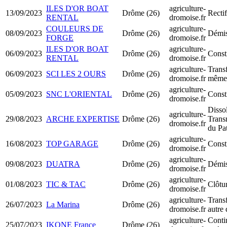
ILES D'OR BOAT
agriculture-
13/09/2023
Drôme (26)
Rectif
RENTAL
dromoise.fr
COULEURS DE
agriculture-
08/09/2023
Drôme (26)
Démis
FORGE
dromoise.fr
ILES D'OR BOAT
agriculture-
06/09/2023
Drôme (26)
Const
RENTAL
dromoise.fr
agriculture-
Transf
06/09/2023
SCI LES 2 OURS
Drôme (26)
dromoise.fr
même 
agriculture-
05/09/2023
SNC L'ORIENTAL
Drôme (26)
Const
dromoise.fr
Disso
agriculture-
29/08/2023
ARCHE EXPERTISE
Drôme (26)
Trans
dromoise.fr
du Pa
agriculture-
16/08/2023
TOP GARAGE
Drôme (26)
Const
dromoise.fr
agriculture-
09/08/2023
DUATRA
Drôme (26)
Démis
dromoise.fr
agriculture-
01/08/2023
TIC & TAC
Drôme (26)
Clôtur
dromoise.fr
agriculture-
Transf
26/07/2023
La Marina
Drôme (26)
dromoise.fr
autre
agriculture-
Contin
25/07/2023
IKONE France
Drôme (26)