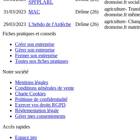
SPFPLARL
dromoise.fr
social
agriculture-
Transf
31/03/2023
MAC
Drôme (26)
dromoise.fr
même 
agriculture-
Chang
29/03/2023
L'hebdo de l'Ardèche
Drôme (26)
dromoise.fr
matri
Fiches pratiques et conseils
Créer son entreprise
Gérer son entreprise
Fermer son entreprise
Toutes nos fiches pratiques
Notre société
Mentions légales
Conditions générales de vente
Charte Cookies
Politique de confidentialité
Exercer vos droits RGPD
Réglementation légale
Gérer mes consentements
Accès rapides
Espace pro