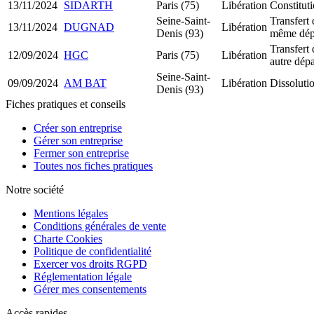
13/11/2024
SIDARTH
Paris (75)
Libération
Constitu
Seine-Saint-
Transfert 
13/11/2024
DUGNAD
Libération
Denis (93)
même dép
Transfert 
12/09/2024
HGC
Paris (75)
Libération
autre dép
Seine-Saint-
09/09/2024
AM BAT
Libération
Dissolutio
Denis (93)
Fiches pratiques et conseils
Créer son entreprise
Gérer son entreprise
Fermer son entreprise
Toutes nos fiches pratiques
Notre société
Mentions légales
Conditions générales de vente
Charte Cookies
Politique de confidentialité
Exercer vos droits RGPD
Réglementation légale
Gérer mes consentements
Accès rapides