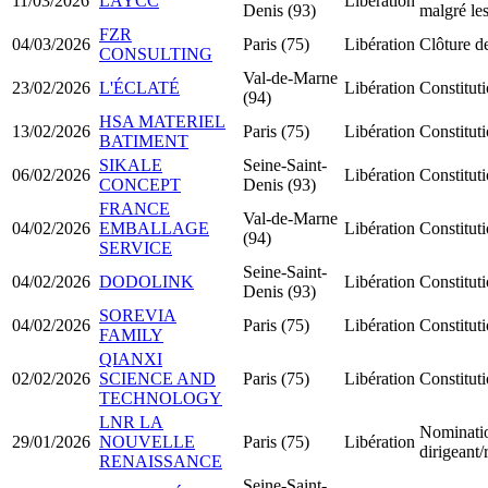
11/03/2026
LAYCC
Libération
Denis (93)
malgré les
FZR
04/03/2026
Paris (75)
Libération
Clôture de
CONSULTING
Val-de-Marne
23/02/2026
L'ÉCLATÉ
Libération
Constitu
(94)
HSA MATERIEL
13/02/2026
Paris (75)
Libération
Constitu
BATIMENT
SIKALE
Seine-Saint-
06/02/2026
Libération
Constitu
CONCEPT
Denis (93)
FRANCE
Val-de-Marne
04/02/2026
EMBALLAGE
Libération
Constitu
(94)
SERVICE
Seine-Saint-
04/02/2026
DODOLINK
Libération
Constitu
Denis (93)
SOREVIA
04/02/2026
Paris (75)
Libération
Constitu
FAMILY
QIANXI
02/02/2026
SCIENCE AND
Paris (75)
Libération
Constitu
TECHNOLOGY
LNR LA
Nominati
29/01/2026
NOUVELLE
Paris (75)
Libération
dirigeant
RENAISSANCE
Seine-Saint-