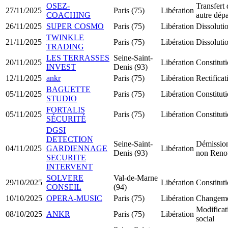
OSEZ-
Transfert 
27/11/2025
Paris (75)
Libération
COACHING
autre dép
26/11/2025
SUPER COSMO
Paris (75)
Libération
Dissolutio
TWINKLE
21/11/2025
Paris (75)
Libération
Dissolutio
TRADING
LES TERRASSES
Seine-Saint-
20/11/2025
Libération
Constitut
INVEST
Denis (93)
12/11/2025
ankr
Paris (75)
Libération
Rectificat
BAGUETTE
05/11/2025
Paris (75)
Libération
Constitut
STUDIO
FORTALIS
05/11/2025
Paris (75)
Libération
Constitu
SÉCURITÉ
DGSI
DETECTION
Seine-Saint-
Démission
04/11/2025
GARDIENNAGE
Libération
Denis (93)
non Reno
SECURITE
INTERVENT
SOLVERE
Val-de-Marne
29/10/2025
Libération
Constitu
CONSEIL
(94)
10/10/2025
OPERA-MUSIC
Paris (75)
Libération
Changemen
Modificat
08/10/2025
ANKR
Paris (75)
Libération
social