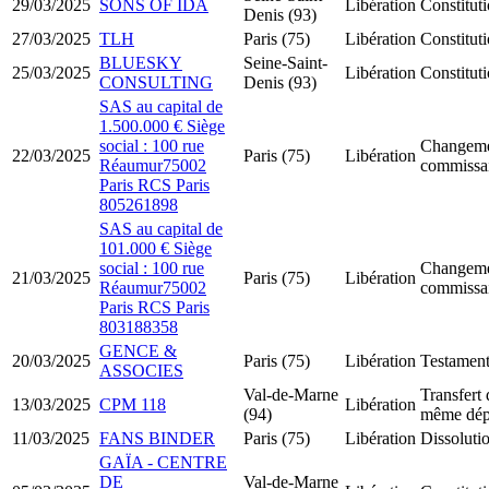
29/03/2025
SONS OF IDA
Libération
Constitu
Denis (93)
27/03/2025
TLH
Paris (75)
Libération
Constitut
BLUESKY
Seine-Saint-
25/03/2025
Libération
Constitu
CONSULTING
Denis (93)
SAS au capital de
1.500.000 € Siège
social : 100 rue
Changeme
22/03/2025
Paris (75)
Libération
Réaumur75002
commissai
Paris RCS Paris
805261898
SAS au capital de
101.000 € Siège
social : 100 rue
Changeme
21/03/2025
Paris (75)
Libération
Réaumur75002
commissai
Paris RCS Paris
803188358
GENCE &
20/03/2025
Paris (75)
Libération
Testament
ASSOCIES
Val-de-Marne
Transfert 
13/03/2025
CPM 118
Libération
(94)
même dép
11/03/2025
FANS BINDER
Paris (75)
Libération
Dissolutio
GAÏA - CENTRE
DE
Val-de-Marne