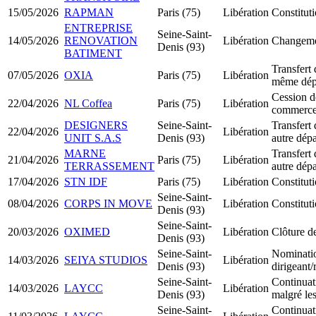
15/05/2026
RAPMAN
Paris (75)
Libération
Constitut
ENTREPRISE
Seine-Saint-
14/05/2026
RENOVATION
Libération
Changemen
Denis (93)
BATIMENT
Transfert 
07/05/2026
OXIA
Paris (75)
Libération
même dép
Cession d
22/04/2026
NL Coffea
Paris (75)
Libération
commerc
DESIGNERS
Seine-Saint-
Transfert 
22/04/2026
Libération
UNIT S.A.S
Denis (93)
autre dép
MARNE
Transfert 
21/04/2026
Paris (75)
Libération
TERRASSEMENT
autre dép
17/04/2026
STN IDF
Paris (75)
Libération
Constitu
Seine-Saint-
08/04/2026
CORPS IN MOVE
Libération
Constitu
Denis (93)
Seine-Saint-
20/03/2026
OXIMED
Libération
Clôture de
Denis (93)
Seine-Saint-
Nominati
14/03/2026
SEIYA STUDIOS
Libération
Denis (93)
dirigeant
Seine-Saint-
Continuati
14/03/2026
LAYCC
Libération
Denis (93)
malgré les
Seine-Saint-
Continuati