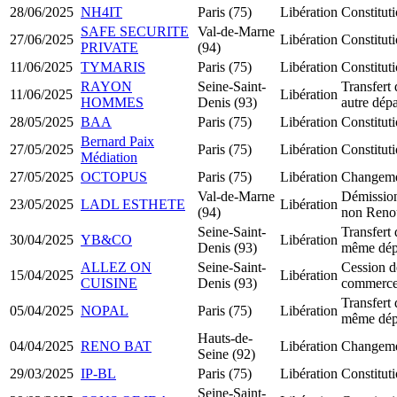
28/06/2025
NH4IT
Paris (75)
Libération
Constitu
SAFE SECURITE
Val-de-Marne
27/06/2025
Libération
Constitu
PRIVATE
(94)
11/06/2025
TYMARIS
Paris (75)
Libération
Constitu
RAYON
Seine-Saint-
Transfert 
11/06/2025
Libération
HOMMES
Denis (93)
autre dép
28/05/2025
BAA
Paris (75)
Libération
Constitu
Bernard Paix
27/05/2025
Paris (75)
Libération
Constitu
Médiation
27/05/2025
OCTOPUS
Paris (75)
Libération
Changemen
Val-de-Marne
Démission
23/05/2025
LADL ESTHETE
Libération
(94)
non Reno
Seine-Saint-
Transfert 
30/04/2025
YB&CO
Libération
Denis (93)
même dép
ALLEZ ON
Seine-Saint-
Cession d
15/04/2025
Libération
CUISINE
Denis (93)
commerc
Transfert 
05/04/2025
NOPAL
Paris (75)
Libération
même dép
Hauts-de-
04/04/2025
RENO BAT
Libération
Changemen
Seine (92)
29/03/2025
IP-BL
Paris (75)
Libération
Constitut
Seine-Saint-