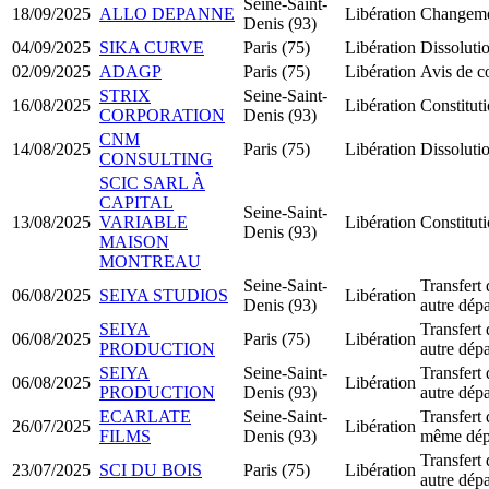
Seine-Saint-
18/09/2025
ALLO DEPANNE
Libération
Changemen
Denis (93)
04/09/2025
SIKA CURVE
Paris (75)
Libération
Dissolutio
02/09/2025
ADAGP
Paris (75)
Libération
Avis de c
STRIX
Seine-Saint-
16/08/2025
Libération
Constitut
CORPORATION
Denis (93)
CNM
14/08/2025
Paris (75)
Libération
Dissolutio
CONSULTING
SCIC SARL À
CAPITAL
Seine-Saint-
13/08/2025
VARIABLE
Libération
Constitu
Denis (93)
MAISON
MONTREAU
Seine-Saint-
Transfert 
06/08/2025
SEIYA STUDIOS
Libération
Denis (93)
autre dép
SEIYA
Transfert 
06/08/2025
Paris (75)
Libération
PRODUCTION
autre dép
SEIYA
Seine-Saint-
Transfert 
06/08/2025
Libération
PRODUCTION
Denis (93)
autre dép
ECARLATE
Seine-Saint-
Transfert 
26/07/2025
Libération
FILMS
Denis (93)
même dép
Transfert 
23/07/2025
SCI DU BOIS
Paris (75)
Libération
autre dép