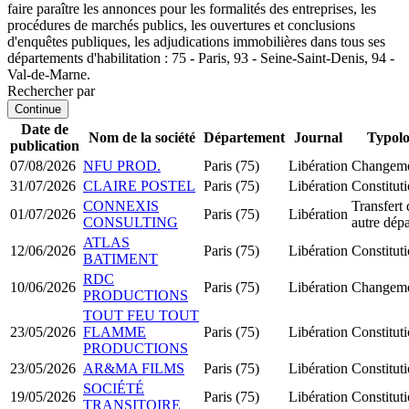
faire paraître les annonces pour les formalités des entreprises, les
procédures de marchés publics, les ouvertures et conclusions
d'enquêtes publiques, les adjudications immobilières dans tous ses
départements d'habilitation : 75 - Paris, 93 - Seine-Saint-Denis, 94 -
Val-de-Marne.
Rechercher par
Continue
Date de
Nom de la société
Département
Journal
Typolo
publication
07/08/2026
NFU PROD.
Paris (75)
Libération
Changemen
31/07/2026
CLAIRE POSTEL
Paris (75)
Libération
Constitu
CONNEXIS
Transfert 
01/07/2026
Paris (75)
Libération
CONSULTING
autre dép
ATLAS
12/06/2026
Paris (75)
Libération
Constitu
BATIMENT
RDC
10/06/2026
Paris (75)
Libération
Changemen
PRODUCTIONS
TOUT FEU TOUT
23/05/2026
FLAMME
Paris (75)
Libération
Constitut
PRODUCTIONS
23/05/2026
AR&MA FILMS
Paris (75)
Libération
Constitu
SOCIÉTÉ
19/05/2026
Paris (75)
Libération
Constitu
TRANSITOIRE