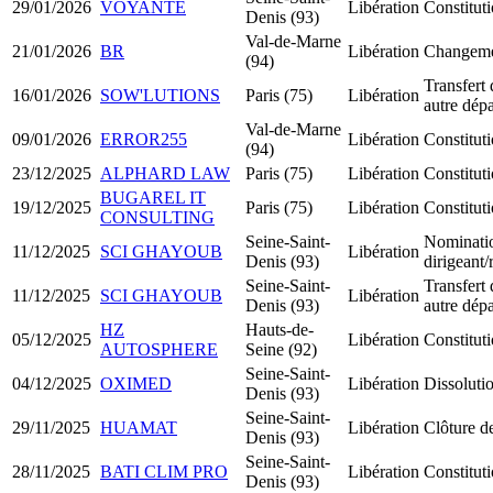
29/01/2026
VOYANTÉ
Libération
Constitu
Denis (93)
Val-de-Marne
21/01/2026
BR
Libération
Changemen
(94)
Transfert 
16/01/2026
SOW'LUTIONS
Paris (75)
Libération
autre dép
Val-de-Marne
09/01/2026
ERROR255
Libération
Constitut
(94)
23/12/2025
ALPHARD LAW
Paris (75)
Libération
Constitut
BUGAREL IT
19/12/2025
Paris (75)
Libération
Constitu
CONSULTING
Seine-Saint-
Nominati
11/12/2025
SCI GHAYOUB
Libération
Denis (93)
dirigeant
Seine-Saint-
Transfert 
11/12/2025
SCI GHAYOUB
Libération
Denis (93)
autre dép
HZ
Hauts-de-
05/12/2025
Libération
Constitu
AUTOSPHERE
Seine (92)
Seine-Saint-
04/12/2025
OXIMED
Libération
Dissolutio
Denis (93)
Seine-Saint-
29/11/2025
HUAMAT
Libération
Clôture de
Denis (93)
Seine-Saint-
28/11/2025
BATI CLIM PRO
Libération
Constitu
Denis (93)