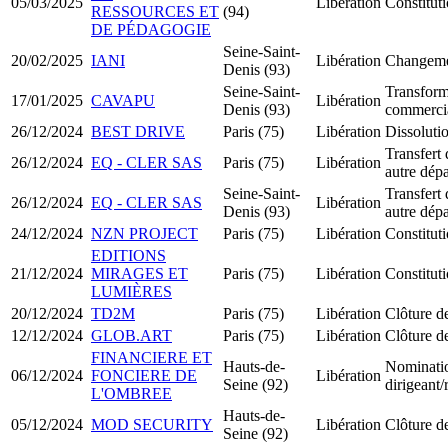
05/03/2025
Libération
Constitut
RESSOURCES ET
(94)
DE PÉDAGOGIE
Seine-Saint-
20/02/2025
IANI
Libération
Changemen
Denis (93)
Seine-Saint-
Transform
17/01/2025
CAVAPU
Libération
Denis (93)
commerci
26/12/2024
BEST DRIVE
Paris (75)
Libération
Dissolutio
Transfert 
26/12/2024
EQ - CLER SAS
Paris (75)
Libération
autre dép
Seine-Saint-
Transfert 
26/12/2024
EQ - CLER SAS
Libération
Denis (93)
autre dép
24/12/2024
NZN PROJECT
Paris (75)
Libération
Constitu
EDITIONS
21/12/2024
MIRAGES ET
Paris (75)
Libération
Constitut
LUMIÈRES
20/12/2024
TD2M
Paris (75)
Libération
Clôture de
12/12/2024
GLOB.ART
Paris (75)
Libération
Clôture de
FINANCIERE ET
Hauts-de-
Nominati
06/12/2024
FONCIERE DE
Libération
Seine (92)
dirigeant
L'OMBREE
Hauts-de-
05/12/2024
MOD SECURITY
Libération
Clôture de
Seine (92)