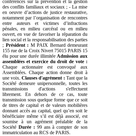
conférences sur la prévention et la gestion
des conflits familiaux et sociaux ; - La mise
en oeuvre d’actions de justice restaurative,
notamment par l’organisation de rencontres
entre auteurs et victimes d’infractions
pénales, en milieu carcéral ou en milieu
ouvert, en vue de favoriser la réparation du
lien social et la responsabilisation des parties
;
Président :
M PAIX Bernard demeurant
155 rue de la Croix Nivert 75015 PARIS 15
élu pour une durée illimitée
Admission aux
assemblées et exercice du droit de vote :
Chaque actionnaire est convoqué aux
Assemblées. Chaque action donne droit à
une voix.
Clauses d'agrément :
Tant que la
Société demeure unipersonnelle, toutes les
transmissions d'actions s'effectuent
librement. En dehors de ce cas, toute
transmission sous quelque forme que ce soit
de titres de capital et de valeurs mobilières
donnant accès au capital, quel qu’en soit le
bénéficiaire même s’il est déjà associé, est
soumise à un agrément préalable de la
Société
Durée :
99 ans à compter de son
immatriculation au RCS de PARIS.