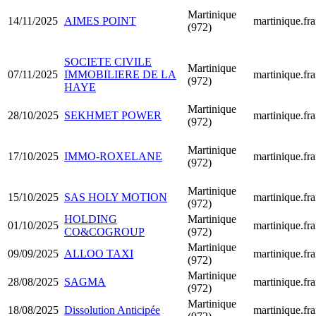
Martinique
14/11/2025
AIMES POINT
martinique.fra
(972)
SOCIETE CIVILE
Martinique
07/11/2025
IMMOBILIERE DE LA
martinique.fra
(972)
HAYE
Martinique
28/10/2025
SEKHMET POWER
martinique.fra
(972)
Martinique
17/10/2025
IMMO-ROXELANE
martinique.fra
(972)
Martinique
15/10/2025
SAS HOLY MOTION
martinique.fra
(972)
HOLDING
Martinique
01/10/2025
martinique.fra
CO&COGROUP
(972)
Martinique
09/09/2025
ALLOO TAXI
martinique.fra
(972)
Martinique
28/08/2025
SAGMA
martinique.fra
(972)
Martinique
18/08/2025
Dissolution Anticipée
martinique.fra