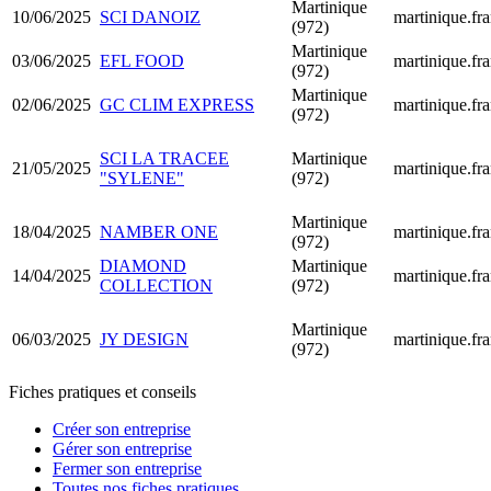
Martinique
10/06/2025
SCI DANOIZ
martinique.fra
(972)
Martinique
03/06/2025
EFL FOOD
martinique.fra
(972)
Martinique
02/06/2025
GC CLIM EXPRESS
martinique.fra
(972)
SCI LA TRACEE
Martinique
21/05/2025
martinique.fra
"SYLENE"
(972)
Martinique
18/04/2025
NAMBER ONE
martinique.fra
(972)
DIAMOND
Martinique
14/04/2025
martinique.fra
COLLECTION
(972)
Martinique
06/03/2025
JY DESIGN
martinique.fra
(972)
Fiches pratiques et conseils
Créer son entreprise
Gérer son entreprise
Fermer son entreprise
Toutes nos fiches pratiques