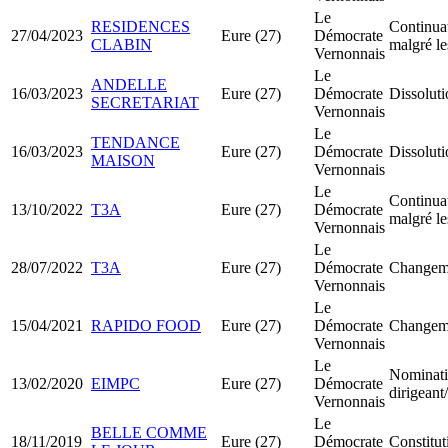
Le
RESIDENCES
Continuat
27/04/2023
Eure (27)
Démocrate
CLABIN
malgré le
Vernonnais
Le
ANDELLE
16/03/2023
Eure (27)
Démocrate
Dissoluti
SECRETARIAT
Vernonnais
Le
TENDANCE
16/03/2023
Eure (27)
Démocrate
Dissoluti
MAISON
Vernonnais
Le
Continuat
13/10/2022
T3A
Eure (27)
Démocrate
malgré le
Vernonnais
Le
28/07/2022
T3A
Eure (27)
Démocrate
Changeme
Vernonnais
Le
15/04/2021
RAPIDO FOOD
Eure (27)
Démocrate
Changeme
Vernonnais
Le
Nominati
13/02/2020
EIMPC
Eure (27)
Démocrate
dirigean
Vernonnais
Le
BELLE COMME
18/11/2019
Eure (27)
Démocrate
Constitu