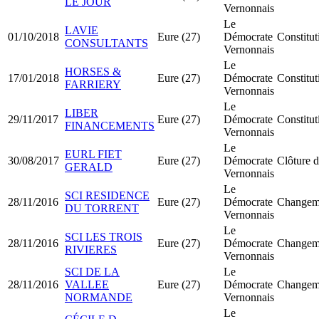
LE JOUR
Vernonnais
Le
LAVIE
01/10/2018
Eure (27)
Démocrate
Constitu
CONSULTANTS
Vernonnais
Le
HORSES &
17/01/2018
Eure (27)
Démocrate
Constitu
FARRIERY
Vernonnais
Le
LIBER
29/11/2017
Eure (27)
Démocrate
Constitu
FINANCEMENTS
Vernonnais
Le
EURL FIET
30/08/2017
Eure (27)
Démocrate
Clôture d
GERALD
Vernonnais
Le
SCI RESIDENCE
28/11/2016
Eure (27)
Démocrate
Changeme
DU TORRENT
Vernonnais
Le
SCI LES TROIS
28/11/2016
Eure (27)
Démocrate
Changeme
RIVIERES
Vernonnais
SCI DE LA
Le
28/11/2016
VALLEE
Eure (27)
Démocrate
Changeme
NORMANDE
Vernonnais
Le