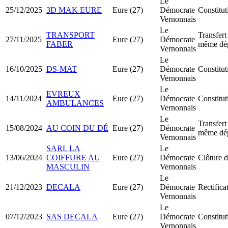
Le
25/12/2025
3D MAK EURE
Eure (27)
Démocrate
Constitu
Vernonnais
Le
TRANSPORT
Transfert
27/11/2025
Eure (27)
Démocrate
FABER
même dé
Vernonnais
Le
16/10/2025
DS-MAT
Eure (27)
Démocrate
Constitu
Vernonnais
Le
EVREUX
14/11/2024
Eure (27)
Démocrate
Constitu
AMBULANCES
Vernonnais
Le
Transfert
15/08/2024
AU COIN DU DÉ
Eure (27)
Démocrate
même dé
Vernonnais
SARL LA
Le
13/06/2024
COIFFURE AU
Eure (27)
Démocrate
Clôture d
MASCULIN
Vernonnais
Le
21/12/2023
DECALA
Eure (27)
Démocrate
Rectifica
Vernonnais
Le
07/12/2023
SAS DECALA
Eure (27)
Démocrate
Constitu
Vernonnais