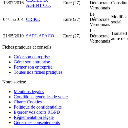
CÉCILE D.
13/07/2016
Eure (27)
Démocrate
Constitu
AGENT CO.
Vernonnais
Le
Modificat
04/11/2014
CRIKE
Eure (27)
Démocrate
social
Vernonnais
Le
Transfert
21/05/2010
SARL APACO
Eure (27)
Démocrate
autre dé
Vernonnais
Fiches pratiques et conseils
Créer son entreprise
Gérer son entreprise
Fermer son entreprise
Toutes nos fiches pratiques
Notre société
Mentions légales
Conditions générales de vente
Charte Cookies
Politique de confidentialité
Exercer vos droits RGPD
Réglementation légale
Gérer mes consentements