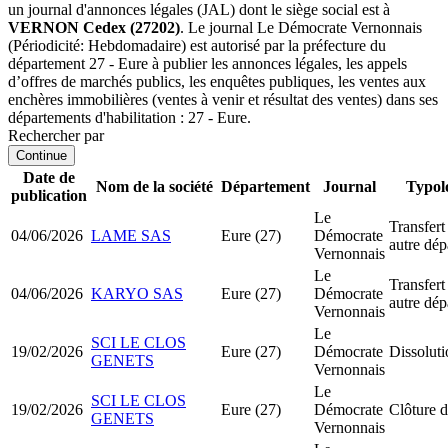
un journal d'annonces légales (JAL) dont le siège social est à
VERNON Cedex (27202)
. Le journal Le Démocrate Vernonnais
(Périodicité: Hebdomadaire) est autorisé par la préfecture du
département 27 - Eure à publier les annonces légales, les appels
d’offres de marchés publics, les enquêtes publiques, les ventes aux
enchères immobilières (ventes à venir et résultat des ventes) dans ses
départements d'habilitation : 27 - Eure.
Rechercher par
Continue
Date de
Nom de la société
Département
Journal
Typol
publication
Le
Transfert
04/06/2026
LAME SAS
Eure (27)
Démocrate
autre dé
Vernonnais
Le
Transfert
04/06/2026
KARYO SAS
Eure (27)
Démocrate
autre dé
Vernonnais
Le
SCI LE CLOS
19/02/2026
Eure (27)
Démocrate
Dissoluti
GENETS
Vernonnais
Le
SCI LE CLOS
19/02/2026
Eure (27)
Démocrate
Clôture d
GENETS
Vernonnais