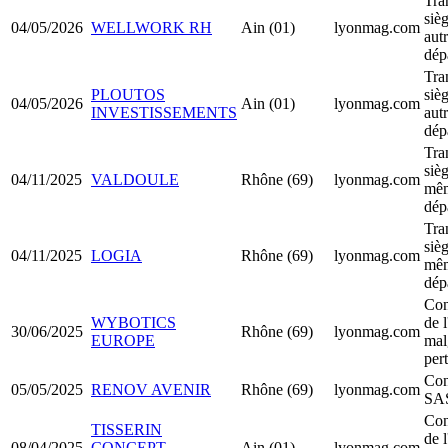
Tra
sièg
04/05/2026
WELLWORK RH
Ain (01)
lyonmag.com
aut
dép
Tra
PLOUTOS
sièg
04/05/2026
Ain (01)
lyonmag.com
INVESTISSEMENTS
aut
dép
Tra
sièg
04/11/2025
VALDOULE
Rhône (69)
lyonmag.com
mê
dép
Tra
sièg
04/11/2025
LOGIA
Rhône (69)
lyonmag.com
mê
dép
Con
WYBOTICS
de l
30/06/2025
Rhône (69)
lyonmag.com
EUROPE
mal
per
Con
05/05/2025
RENOV AVENIR
Rhône (69)
lyonmag.com
SA
Con
TISSERIN
de l
08/04/2025
CONCEPT
Ain (01)
lyonmag.com