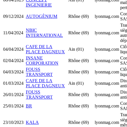
mal
INGENIERIE
per
Con
09/12/2024
AUTOGÈNIUM
Rhône (69)
lyonmag.com
SA
Tra
NBIC
sièg
11/04/2024
Rhône (69)
lyonmag.com
INTERNATIONAL
aut
dép
CAFE DE LA
Clô
04/04/2024
Ain (01)
lyonmag.com
PLACE DAGNEUX
liq
INSANE
Con
02/04/2024
Rhône (69)
lyonmag.com
CORPORATION
SA
FOUSS
Clô
04/03/2024
Rhône (69)
lyonmag.com
TRANSPORT
liq
CAFE DE LA
Dis
01/03/2024
Ain (01)
lyonmag.com
PLACE DAGNEUX
ant
FOUSS
Dis
26/01/2024
Rhône (69)
lyonmag.com
TRANSPORT
ant
Con
25/01/2024
BR
Rhône (69)
lyonmag.com
SA
Tra
sièg
23/10/2023
KALA
Rhône (69)
lyonmag.com
mê