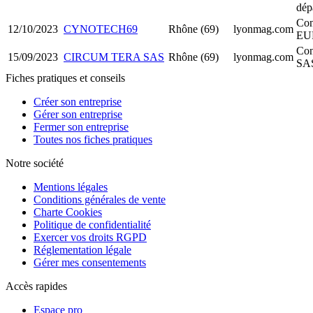
dép
Con
12/10/2023
CYNOTECH69
Rhône (69)
lyonmag.com
EU
Con
15/09/2023
CIRCUM TERA SAS
Rhône (69)
lyonmag.com
SA
Fiches pratiques et conseils
Créer son entreprise
Gérer son entreprise
Fermer son entreprise
Toutes nos fiches pratiques
Notre société
Mentions légales
Conditions générales de vente
Charte Cookies
Politique de confidentialité
Exercer vos droits RGPD
Réglementation légale
Gérer mes consentements
Accès rapides
Espace pro