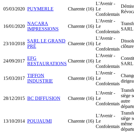
L'Avenir -
Démiss
05/03/2020
PUYMERLE
Charente (16)
Le
Révoca
Confolentais
L'Avenir -
NACARA
Transf
16/01/2020
Charente (16)
Le
IMPRESSIONS
SARL 
Confolentais
L'Avenir -
SARL LE GRAND
Dissol
23/10/2018
Charente (16)
Le
PRÉ
clôture
Confolentais
L'Avenir -
EFG
Consti
24/09/2017
Charente (16)
Le
RESTAURATIONS
SARL
Confolentais
L'Avenir -
TIFFON
Chang
15/03/2017
Charente (16)
Le
INDUSTRIE
dirigea
Confolentais
Transfe
L'Avenir -
siège s
28/12/2015
BC DIFFUSION
Charente (16)
Le
autre
Confolentais
départ
Transfe
L'Avenir -
siège s
13/10/2014
POUJAUMI
Charente (16)
Le
même
Confolentais
départ