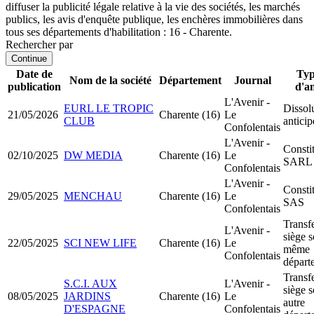
diffuser la publicité légale relative à la vie des sociétés, les marchés
publics, les avis d'enquête publique, les enchères immobilières dans
tous ses départements d'habilitation : 16 - Charente.
Rechercher par
Continue
Date de
Typ
Nom de la société
Département
Journal
publication
d'a
L'Avenir -
EURL LE TROPIC
Dissol
21/05/2026
Charente (16)
Le
CLUB
anticip
Confolentais
L'Avenir -
Consti
02/10/2025
DW MEDIA
Charente (16)
Le
SARL
Confolentais
L'Avenir -
Consti
29/05/2025
MENCHAU
Charente (16)
Le
SAS
Confolentais
Transfe
L'Avenir -
siège s
22/05/2025
SCI NEW LIFE
Charente (16)
Le
même
Confolentais
départ
Transfe
S.C.I. AUX
L'Avenir -
siège s
08/05/2025
JARDINS
Charente (16)
Le
autre
D'ESPAGNE
Confolentais