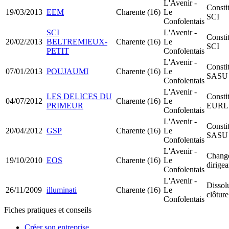
L'Avenir -
Consti
19/03/2013
EEM
Charente (16)
Le
SCI
Confolentais
SCI
L'Avenir -
Consti
20/02/2013
BELTREMIEUX-
Charente (16)
Le
SCI
PETIT
Confolentais
L'Avenir -
Consti
07/01/2013
POUJAUMI
Charente (16)
Le
SASU
Confolentais
L'Avenir -
LES DELICES DU
Consti
04/07/2012
Charente (16)
Le
PRIMEUR
EURL
Confolentais
L'Avenir -
Consti
20/04/2012
GSP
Charente (16)
Le
SASU
Confolentais
L'Avenir -
Chang
19/10/2010
EOS
Charente (16)
Le
dirigea
Confolentais
L'Avenir -
Dissol
26/11/2009
illuminati
Charente (16)
Le
clôture
Confolentais
Fiches pratiques et conseils
Créer son entreprise