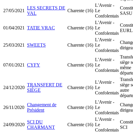
L'Avenir -
LES SECRETS DE
Consti
27/05/2021
Charente (16)
Le
VAL
SASU
Confolentais
L'Avenir -
Consti
01/04/2021
TATIE VRAC
Charente (16)
Le
EURL
Confolentais
L'Avenir -
Chang
25/03/2021
SWEETS
Charente (16)
Le
dirigea
Confolentais
Transfe
L'Avenir -
siège s
07/01/2021
CYFY
Charente (16)
Le
même
Confolentais
départ
Transfe
L'Avenir -
TRANSFERT DE
siège s
24/12/2020
Charente (16)
Le
SIÈGE
autre
Confolentais
départ
L'Avenir -
Changement de
Chang
26/11/2020
Charente (16)
Le
Président
dirigea
Confolentais
L'Avenir -
SCI DU
Consti
24/09/2020
Charente (16)
Le
CHARMANT
SCI
Confolentais