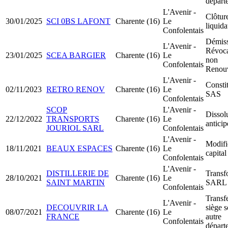
départ
L'Avenir -
Clôtur
30/01/2025
SCI 0BS LAFONT
Charente (16)
Le
liquida
Confolentais
Démiss
L'Avenir -
Révoca
23/01/2025
SCEA BARGIER
Charente (16)
Le
non
Confolentais
Renou
L'Avenir -
Consti
02/11/2023
RETRO RENOV
Charente (16)
Le
SAS
Confolentais
SCOP
L'Avenir -
Dissol
22/12/2022
TRANSPORTS
Charente (16)
Le
anticip
JOURIOL SARL
Confolentais
L'Avenir -
Modifi
18/11/2021
BEAUX ESPACES
Charente (16)
Le
capital
Confolentais
L'Avenir -
DISTILLERIE DE
Transf
28/10/2021
Charente (16)
Le
SAINT MARTIN
SARL 
Confolentais
Transfe
L'Avenir -
DECOUVRIR LA
siège s
08/07/2021
Charente (16)
Le
FRANCE
autre
Confolentais
départ