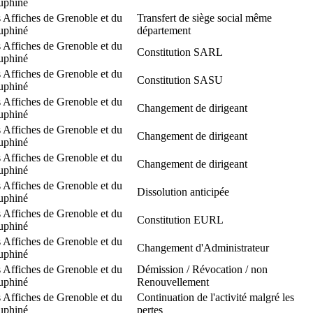
uphiné
 Affiches de Grenoble et du
Transfert de siège social même
uphiné
département
 Affiches de Grenoble et du
Constitution SARL
uphiné
 Affiches de Grenoble et du
Constitution SASU
uphiné
 Affiches de Grenoble et du
Changement de dirigeant
uphiné
 Affiches de Grenoble et du
Changement de dirigeant
uphiné
 Affiches de Grenoble et du
Changement de dirigeant
uphiné
 Affiches de Grenoble et du
Dissolution anticipée
uphiné
 Affiches de Grenoble et du
Constitution EURL
uphiné
 Affiches de Grenoble et du
Changement d'Administrateur
uphiné
 Affiches de Grenoble et du
Démission / Révocation / non
uphiné
Renouvellement
 Affiches de Grenoble et du
Continuation de l'activité malgré les
uphiné
pertes