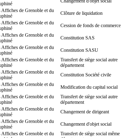
Changement d'objet social
uphiné
 Affiches de Grenoble et du
Clôture de liquidation
uphiné
 Affiches de Grenoble et du
Cession de fonds de commerce
uphiné
 Affiches de Grenoble et du
Constitution SAS
uphiné
 Affiches de Grenoble et du
Constitution SASU
uphiné
 Affiches de Grenoble et du
Transfert de siège social autre
uphiné
département
 Affiches de Grenoble et du
Constitution Société civile
uphiné
 Affiches de Grenoble et du
Modification du capital social
uphiné
 Affiches de Grenoble et du
Transfert de siège social autre
uphiné
département
 Affiches de Grenoble et du
Changement de dirigeant
uphiné
 Affiches de Grenoble et du
Changement d'objet social
uphiné
 Affiches de Grenoble et du
Transfert de siège social même