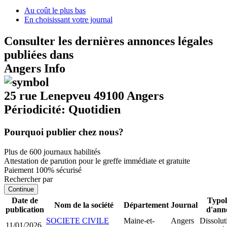
Au coût le plus bas
En choisissant votre journal
Consulter les dernières annonces légales
publiées dans
Angers Info
25 rue Lenepveu 49100 Angers
Périodicité: Quotidien
Pourquoi publier chez nous?
Plus de 600 journaux habilités
Attestation de parution pour le greffe immédiate et gratuite
Paiement 100% sécurisé
Rechercher par
Continue
Date de
Typol
Nom de la société
Département
Journal
publication
d'ann
SOCIETE CIVILE
Maine-et-
Angers
Dissolut
11/01/2026