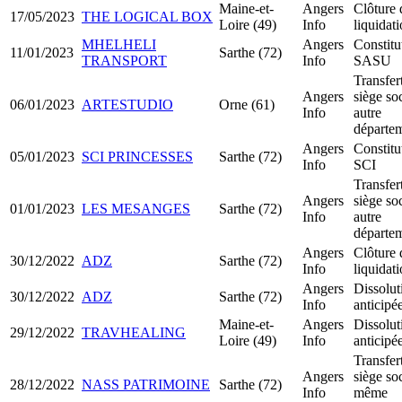
Maine-et-
Angers
Clôture 
17/05/2023
THE LOGICAL BOX
Loire (49)
Info
liquidat
MHELHELI
Angers
Constitu
11/01/2023
Sarthe (72)
TRANSPORT
Info
SASU
Transfer
Angers
siège soc
06/01/2023
ARTESTUDIO
Orne (61)
Info
autre
départe
Angers
Constitu
05/01/2023
SCI PRINCESSES
Sarthe (72)
Info
SCI
Transfer
Angers
siège soc
01/01/2023
LES MESANGES
Sarthe (72)
Info
autre
départe
Angers
Clôture 
30/12/2022
ADZ
Sarthe (72)
Info
liquidat
Angers
Dissolut
30/12/2022
ADZ
Sarthe (72)
Info
anticipé
Maine-et-
Angers
Dissolut
29/12/2022
TRAVHEALING
Loire (49)
Info
anticipé
Transfer
Angers
siège soc
28/12/2022
NASS PATRIMOINE
Sarthe (72)
Info
même