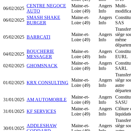
CENTRE NEGOCE
Maine-et-
Angers
Multi-
06/02/2025
AUTO
Loire (49)
Info
modifica
SMASH SHAKE
Maine-et-
Angers
Constitu
06/02/2025
BURGER
Loire (49)
Info
SAS
Transfer
Maine-et-
Angers
siège soc
05/02/2025
BARRCATI
Loire (49)
Info
même
départe
BOUCHERIE
Maine-et-
Angers
Constitu
04/02/2025
MESSAGER
Loire (49)
Info
EURL
Maine-et-
Angers
Constitu
02/02/2025
GHOMSNACK
Loire (49)
Info
SARL
Transfer
Maine-et-
Angers
siège soc
01/02/2025
KRX CONSULTING
Loire (49)
Info
autre
départe
Maine-et-
Angers
Constitu
31/01/2025
AM AUTOMOBILE
Loire (49)
Info
SASU
Maine-et-
Angers
Clôture 
31/01/2025
KF SERVICES
Loire (49)
Info
liquidat
Transfer
ADDLESHAW
Maine-et-
Angers
siège soc
30/01/2025
GODDARD
Loire (49)
Info
autre