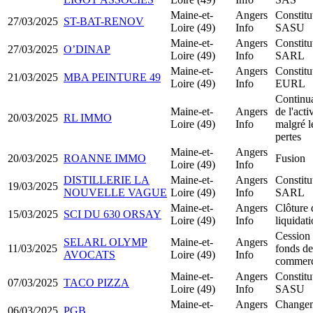
Maine-et-
Angers
Constitu
27/03/2025
ST-BAT-RENOV
Loire (49)
Info
SASU
Maine-et-
Angers
Constitu
27/03/2025
O’DINAP
Loire (49)
Info
SARL
Maine-et-
Angers
Constitu
21/03/2025
MBA PEINTURE 49
Loire (49)
Info
EURL
Continu
Maine-et-
Angers
de l'acti
20/03/2025
RL IMMO
Loire (49)
Info
malgré l
pertes
Maine-et-
Angers
20/03/2025
ROANNE IMMO
Fusion
Loire (49)
Info
DISTILLERIE LA
Maine-et-
Angers
Constitu
19/03/2025
NOUVELLE VAGUE
Loire (49)
Info
SARL
Maine-et-
Angers
Clôture 
15/03/2025
SCI DU 630 ORSAY
Loire (49)
Info
liquidat
Cession
SELARL OLYMP
Maine-et-
Angers
11/03/2025
fonds de
AVOCATS
Loire (49)
Info
commer
Maine-et-
Angers
Constitu
07/03/2025
TACO PIZZA
Loire (49)
Info
SASU
Maine-et-
Angers
Change
06/03/2025
PGB