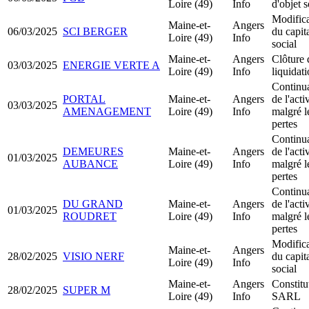
Loire (49)
Info
d'objet s
Modifica
Maine-et-
Angers
06/03/2025
SCI BERGER
du capit
Loire (49)
Info
social
Maine-et-
Angers
Clôture 
03/03/2025
ENERGIE VERTE A
Loire (49)
Info
liquidat
Continu
PORTAL
Maine-et-
Angers
de l'acti
03/03/2025
AMENAGEMENT
Loire (49)
Info
malgré l
pertes
Continu
DEMEURES
Maine-et-
Angers
de l'acti
01/03/2025
AUBANCE
Loire (49)
Info
malgré l
pertes
Continu
DU GRAND
Maine-et-
Angers
de l'acti
01/03/2025
ROUDRET
Loire (49)
Info
malgré l
pertes
Modifica
Maine-et-
Angers
28/02/2025
VISIO NERF
du capit
Loire (49)
Info
social
Maine-et-
Angers
Constitu
28/02/2025
SUPER M
Loire (49)
Info
SARL