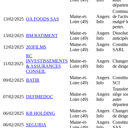
départe
Continu
Maine-et-
Angers
de l'acti
13/02/2025
OA FOODS SAS
Loire (49)
Info
malgré l
pertes
Maine-et-
Angers
Dissolut
13/02/2025
BM BATIMENT
Loire (49)
Info
anticipé
Maine-et-
Angers
Constitu
12/02/2025
203FILMS
Loire (49)
Info
SARL
RC
INVESTISSEMENTS
Maine-et-
Angers
Change
11/02/2025
& ASSURANCES
Loire (49)
Info
de dirig
CONSEIL
Maine-et-
Angers
Constitu
09/02/2025
BATIR
Loire (49)
Info
SCI
Transfer
Maine-et-
Angers
siège soc
07/02/2025
DEFIMEDOC
Loire (49)
Info
autre
départe
Maine-et-
Angers
Change
06/02/2025
KB HOLDING
Loire (49)
Info
de dirig
Maine-et-
Angers
Constitu
06/02/2025
SEGURIA
Loire (49)
Info
SAS