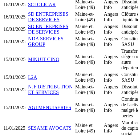
Maine-et-
Angers
Dissolut
16/01/2025
SCI OLICAR
Loire (49)
Info
anticipé
SD ENTREPRISES
Maine-et-
Angers
Clôture 
16/01/2025
DE SERVICES
Loire (49)
Info
liquidat
SD ENTREPRISES
Maine-et-
Angers
Dissolut
16/01/2025
DE SERVICES
Loire (49)
Info
anticipé
NDA SERVICES
Maine-et-
Angers
Constitu
16/01/2025
GROUP
Loire (49)
Info
SASU
Transfer
Maine-et-
Angers
siège soc
15/01/2025
MINUIT CINQ
Loire (49)
Info
autre
départe
Maine-et-
Angers
Constitu
15/01/2025
L2A
Loire (49)
Info
SASU
NJF DISTRIBUTION
Maine-et-
Angers
Dissolut
15/01/2025
ET SERVICES
Loire (49)
Info
anticipé
Continu
Maine-et-
Angers
de l'acti
15/01/2025
AGI MENUISERIES
Loire (49)
Info
malgré l
pertes
Modifica
Maine-et-
Angers
11/01/2025
SESAME AVOCATS
du capit
Loire (49)
Info
social