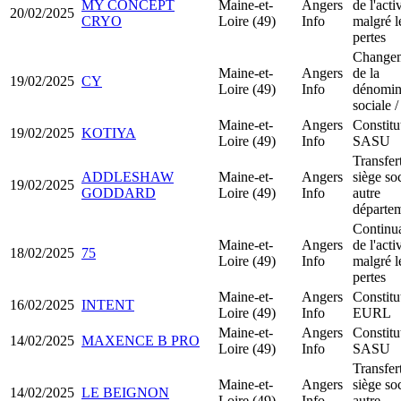
MY CONCEPT
Maine-et-
Angers
de l'acti
20/02/2025
CRYO
Loire (49)
Info
malgré l
pertes
Change
Maine-et-
Angers
de la
19/02/2025
CY
Loire (49)
Info
dénomin
sociale /
Maine-et-
Angers
Constitu
19/02/2025
KOTIYA
Loire (49)
Info
SASU
Transfer
ADDLESHAW
Maine-et-
Angers
siège soc
19/02/2025
GODDARD
Loire (49)
Info
autre
départe
Continu
Maine-et-
Angers
de l'acti
18/02/2025
75
Loire (49)
Info
malgré l
pertes
Maine-et-
Angers
Constitu
16/02/2025
INTENT
Loire (49)
Info
EURL
Maine-et-
Angers
Constitu
14/02/2025
MAXENCE B PRO
Loire (49)
Info
SASU
Transfer
Maine-et-
Angers
siège soc
14/02/2025
LE BEIGNON
Loire (49)
Info
autre