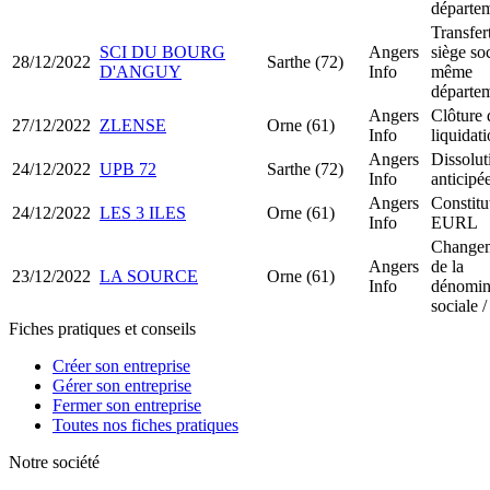
départe
Transfer
SCI DU BOURG
Angers
siège soc
28/12/2022
Sarthe (72)
D'ANGUY
Info
même
départe
Angers
Clôture 
27/12/2022
ZLENSE
Orne (61)
Info
liquidat
Angers
Dissolut
24/12/2022
UPB 72
Sarthe (72)
Info
anticipé
Angers
Constitu
24/12/2022
LES 3 ILES
Orne (61)
Info
EURL
Change
Angers
de la
23/12/2022
LA SOURCE
Orne (61)
Info
dénomin
sociale /
Fiches pratiques et conseils
Créer son entreprise
Gérer son entreprise
Fermer son entreprise
Toutes nos fiches pratiques
Notre société