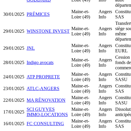
départe
Maine-et-
Angers
Constitu
30/01/2025
PRÉMICES
Loire (49)
Info
SAS
Transfer
Maine-et-
Angers
siège soc
29/01/2025
WINSTONE INVEST
Loire (49)
Info
même
départe
Maine-et-
Angers
Constitu
29/01/2025
JNL
Loire (49)
Info
EURL
Cession
Maine-et-
Angers
28/01/2025
Indigo avocats
fonds de
Loire (49)
Info
commer
Maine-et-
Angers
Constitu
24/01/2025
ATP PROPRETE
Loire (49)
Info
SASU
Maine-et-
Angers
Constitu
23/01/2025
ATLC-ANGERS
Loire (49)
Info
SAS
Maine-et-
Angers
Constitu
22/01/2025
MA RÉNOVATION
Loire (49)
Info
SASU
SCI GUYVES
Maine-et-
Angers
Dissolut
17/01/2025
IMMO-LOCATIONS
Loire (49)
Info
anticipé
Maine-et-
Angers
Constitu
16/01/2025
FC CONSULTING
Loire (49)
Info
SAS