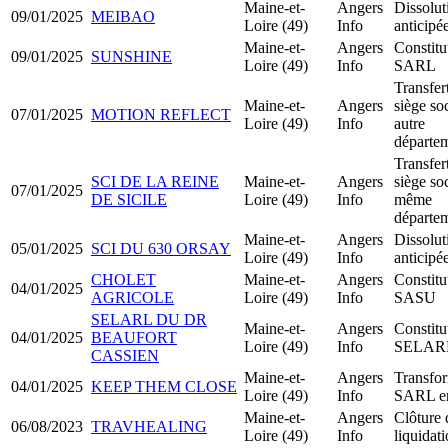
Maine-et-
Angers
Dissolut
09/01/2025
MEIBAO
Loire (49)
Info
anticipé
Maine-et-
Angers
Constitu
09/01/2025
SUNSHINE
Loire (49)
Info
SARL
Transfer
Maine-et-
Angers
siège soc
07/01/2025
MOTION REFLECT
Loire (49)
Info
autre
départe
Transfer
SCI DE LA REINE
Maine-et-
Angers
siège soc
07/01/2025
DE SICILE
Loire (49)
Info
même
départe
Maine-et-
Angers
Dissolut
05/01/2025
SCI DU 630 ORSAY
Loire (49)
Info
anticipé
CHOLET
Maine-et-
Angers
Constitu
04/01/2025
AGRICOLE
Loire (49)
Info
SASU
SELARL DU DR
Maine-et-
Angers
Constitu
04/01/2025
BEAUFORT
Loire (49)
Info
SELAR
CASSIEN
Maine-et-
Angers
Transfo
04/01/2025
KEEP THEM CLOSE
Loire (49)
Info
SARL e
Maine-et-
Angers
Clôture 
06/08/2023
TRAVHEALING
Loire (49)
Info
liquidat