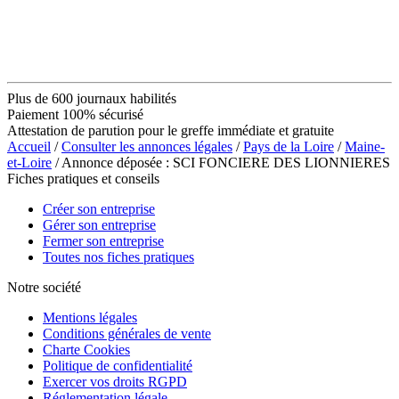
Plus de 600 journaux habilités
Paiement 100% sécurisé
Attestation de parution pour le greffe immédiate et gratuite
Accueil
/
Consulter les annonces légales
/
Pays de la Loire
/
Maine-
et-Loire
/ Annonce déposée : SCI FONCIERE DES LIONNIERES
Fiches pratiques et conseils
Créer son entreprise
Gérer son entreprise
Fermer son entreprise
Toutes nos fiches pratiques
Notre société
Mentions légales
Conditions générales de vente
Charte Cookies
Politique de confidentialité
Exercer vos droits RGPD
Réglementation légale