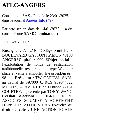
ATLC-ANGERS
Constitution SAS - Publiée le 23/01/2025
dans le journal
Angers Info (49)
Par acte ssp en date de 14/01/2025, il a été
constitué une SAS
Dénomination :
ATLC-ANGERS
Enseigne
: ATLANTIC
Siège Social
: 3
BOULEVARD GASTON RAMON 49100
ANGERS
Capital
: 999 €
Objet social
:
l’exploitation de fonds de restauration
traditionnelle, restauration de type Wok, sur
place et vente à emporter, livraison.
Durée
:
98 ans
Président
: TW CAPITAL SARL
au capital de 597000 €, RCS 939044822
MEAUX, 28 AVENUE de l'Europe 77181
COURTRY, représenté par TONY WANG
Cession d'actions
: LIBRE ENTRE
ASSOCIES SOUMISE A AGREMENT
DANS LES AUTRES CAS
Exercice du
droit de vote
: UNE ACTION EGALE