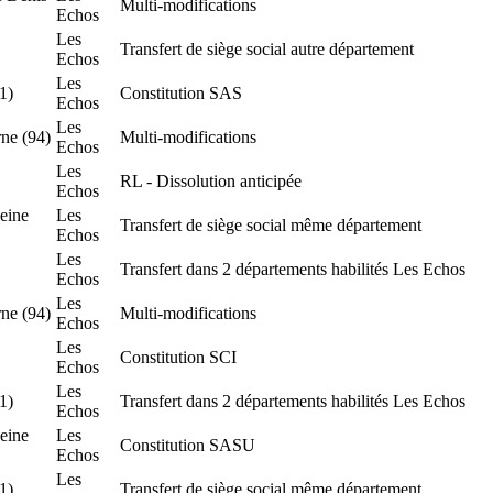
Multi-modifications
Echos
Les
Transfert de siège social autre département
Echos
Les
1)
Constitution SAS
Echos
Les
ne (94)
Multi-modifications
Echos
Les
RL - Dissolution anticipée
Echos
eine
Les
Transfert de siège social même département
Echos
Les
Transfert dans 2 départements habilités Les Echos
Echos
Les
ne (94)
Multi-modifications
Echos
Les
Constitution SCI
Echos
Les
1)
Transfert dans 2 départements habilités Les Echos
Echos
eine
Les
Constitution SASU
Echos
Les
1)
Transfert de siège social même département