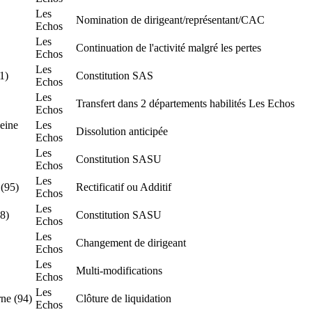
Les
Nomination de dirigeant/représentant/CAC
Echos
Les
Continuation de l'activité malgré les pertes
Echos
Les
1)
Constitution SAS
Echos
Les
Transfert dans 2 départements habilités Les Echos
Echos
eine
Les
Dissolution anticipée
Echos
Les
Constitution SASU
Echos
Les
 (95)
Rectificatif ou Additif
Echos
Les
78)
Constitution SASU
Echos
Les
Changement de dirigeant
Echos
Les
Multi-modifications
Echos
Les
ne (94)
Clôture de liquidation
Echos