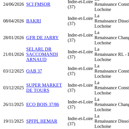
Indre-et-Loire
24/06/2026
SCI FMSOR
Renaissance
Const
(37)
Lochoise
La
Indre-et-Loire
08/04/2026
BAKRI
Renaissance
Dissol
(37)
Lochoise
La
Indre-et-Loire
28/01/2026
GFR DE JARRY
Renaissance
Chang
(37)
Lochoise
SELARL DR
La
Indre-et-Loire
21/01/2026
SACCOMANDI
Renaissance
RL - 
(37)
ARNAUD
Lochoise
La
Indre-et-Loire
03/12/2025
OAB 37
Renaissance
Const
(37)
Lochoise
La
SUPER MARKET
Indre-et-Loire
03/12/2025
Renaissance
Const
DE TOURS
(37)
Lochoise
La
Indre-et-Loire
26/11/2025
ECO BOIS 37/86
Renaissance
Chang
(37)
Lochoise
La
Indre-et-Loire
19/11/2025
SPFPL HEMAR
Renaissance
Dissol
(37)
Lochoise