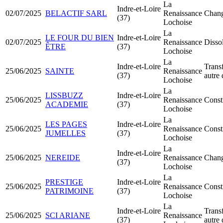
La
Indre-et-Loire
02/07/2025
BELACTIF SARL
Renaissance
Chang
(37)
Lochoise
La
LE FOUR DU BIEN
Indre-et-Loire
02/07/2025
Renaissance
Dissol
ÊTRE
(37)
Lochoise
La
Indre-et-Loire
Transf
25/06/2025
SAINTE
Renaissance
(37)
autre
Lochoise
La
LISSBUZZ
Indre-et-Loire
25/06/2025
Renaissance
Const
ACADEMIE
(37)
Lochoise
La
LES PAGES
Indre-et-Loire
25/06/2025
Renaissance
Const
JUMELLES
(37)
Lochoise
La
Indre-et-Loire
25/06/2025
NEREIDE
Renaissance
Chang
(37)
Lochoise
La
PRESTIGE
Indre-et-Loire
25/06/2025
Renaissance
Const
PATRIMOINE
(37)
Lochoise
La
Indre-et-Loire
Transf
25/06/2025
SCI ARIANE
Renaissance
(37)
autre