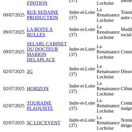
(37)
même 
FINITION
Lochoise
La
RUE SEDAINE
Indre-et-Loire
Transf
09/07/2025
Renaissance
PRODUCTION
(37)
autre
Lochoise
La
LA BOITE A
Indre-et-Loire
Modif
09/07/2025
Renaissance
BULLES
(37)
social
Lochoise
SELARL CABINET
La
DU DOCTEUR
Indre-et-Loire
09/07/2025
Renaissance
Const
MARION
(37)
Lochoise
DELAPLACE
La
Indre-et-Loire
02/07/2025
2G
Renaissance
Dissol
(37)
Lochoise
La
Indre-et-Loire
02/07/2025
HORIZON
Renaissance
Clôtur
(37)
Lochoise
La
TOURAINE
Indre-et-Loire
Contin
02/07/2025
Renaissance
PLAQUISTE
(37)
malgré
Lochoise
La
Indre-et-Loire
Nomin
02/07/2025
SC LOC'EVENT
Renaissance
(37)
dirig
Lochoise