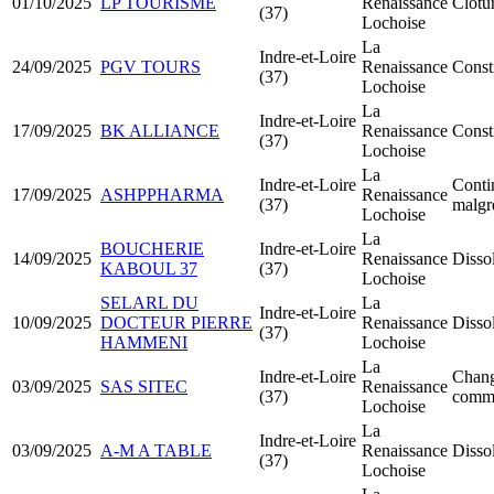
01/10/2025
LP TOURISME
Renaissance
Clôtur
(37)
Lochoise
La
Indre-et-Loire
24/09/2025
PGV TOURS
Renaissance
Const
(37)
Lochoise
La
Indre-et-Loire
17/09/2025
BK ALLIANCE
Renaissance
Const
(37)
Lochoise
La
Indre-et-Loire
Contin
17/09/2025
ASHPPHARMA
Renaissance
(37)
malgré
Lochoise
La
BOUCHERIE
Indre-et-Loire
14/09/2025
Renaissance
Dissol
KABOUL 37
(37)
Lochoise
SELARL DU
La
Indre-et-Loire
10/09/2025
DOCTEUR PIERRE
Renaissance
Dissol
(37)
HAMMENI
Lochoise
La
Indre-et-Loire
Chan
03/09/2025
SAS SITEC
Renaissance
(37)
commi
Lochoise
La
Indre-et-Loire
03/09/2025
A-M A TABLE
Renaissance
Dissol
(37)
Lochoise