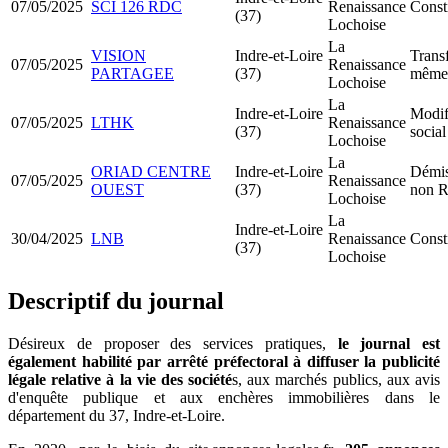
07/05/2025
SCI 126 RDC
Renaissance
Const
(37)
Lochoise
La
VISION
Indre-et-Loire
Transf
07/05/2025
Renaissance
PARTAGEE
(37)
même 
Lochoise
La
Indre-et-Loire
Modif
07/05/2025
LTHK
Renaissance
(37)
social
Lochoise
La
ORIAD CENTRE
Indre-et-Loire
Démis
07/05/2025
Renaissance
OUEST
(37)
non R
Lochoise
La
Indre-et-Loire
30/04/2025
LNB
Renaissance
Const
(37)
Lochoise
Descriptif du journal
Désireux de proposer des services pratiques,
le journal est
également
habilité par arrêté préfectoral
à
diffuser la publicité
légale relative à la vie des société
s, aux marchés publics, aux avis
d'enquête publique et aux enchères immobilières dans le
département du
37, Indre-et-Loire
.