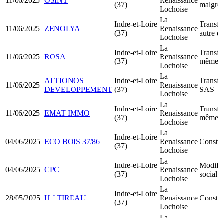
11/06/2025
OSINT
Renaissance
(37)
malgré
Lochoise
La
Indre-et-Loire
Transf
11/06/2025
ZENOLYA
Renaissance
(37)
autre
Lochoise
La
Indre-et-Loire
Transf
11/06/2025
ROSA
Renaissance
(37)
même 
Lochoise
La
ALTIONOS
Indre-et-Loire
Trans
11/06/2025
Renaissance
DEVELOPPEMENT
(37)
SAS
Lochoise
La
Indre-et-Loire
Transf
11/06/2025
EMAT IMMO
Renaissance
(37)
même 
Lochoise
La
Indre-et-Loire
04/06/2025
ECO BOIS 37/86
Renaissance
Const
(37)
Lochoise
La
Indre-et-Loire
Modif
04/06/2025
CPC
Renaissance
(37)
social
Lochoise
La
Indre-et-Loire
28/05/2025
H J.TIREAU
Renaissance
Consti
(37)
Lochoise
La