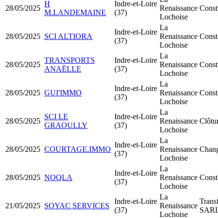
H
Indre-et-Loire
28/05/2025
Renaissance
Consti
M.LANDEMAINE
(37)
Lochoise
La
Indre-et-Loire
28/05/2025
SCI ALTIORA
Renaissance
Const
(37)
Lochoise
La
TRANSPORTS
Indre-et-Loire
28/05/2025
Renaissance
Const
ANAËLLE
(37)
Lochoise
La
Indre-et-Loire
28/05/2025
GUI'IMMO
Renaissance
Const
(37)
Lochoise
La
SCI LE
Indre-et-Loire
28/05/2025
Renaissance
Clôtur
GRAOULLY
(37)
Lochoise
La
Indre-et-Loire
28/05/2025
COURTAGE.IMMO
Renaissance
Chang
(37)
Lochoise
La
Indre-et-Loire
28/05/2025
NOQLA
Renaissance
Const
(37)
Lochoise
La
Indre-et-Loire
Trans
21/05/2025
SOYAC SERVICES
Renaissance
(37)
SAR
Lochoise