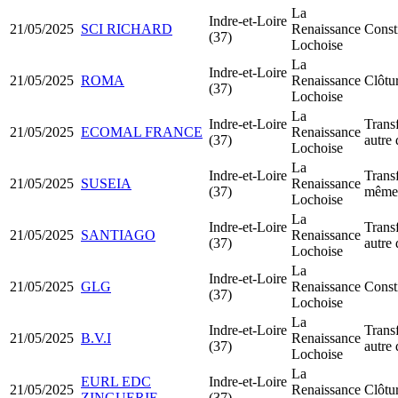
La
Indre-et-Loire
21/05/2025
SCI RICHARD
Renaissance
Const
(37)
Lochoise
La
Indre-et-Loire
21/05/2025
ROMA
Renaissance
Clôtur
(37)
Lochoise
La
Indre-et-Loire
Transf
21/05/2025
ECOMAL FRANCE
Renaissance
(37)
autre
Lochoise
La
Indre-et-Loire
Transf
21/05/2025
SUSEIA
Renaissance
(37)
même 
Lochoise
La
Indre-et-Loire
Transf
21/05/2025
SANTIAGO
Renaissance
(37)
autre
Lochoise
La
Indre-et-Loire
21/05/2025
GLG
Renaissance
Const
(37)
Lochoise
La
Indre-et-Loire
Transf
21/05/2025
B.V.I
Renaissance
(37)
autre
Lochoise
La
EURL EDC
Indre-et-Loire
21/05/2025
Renaissance
Clôtur
ZINGUERIE
(37)