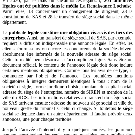
En 2020, par le biais du site annonces-legales.fr,
205 annonces
légales
ont été publiées dans le média La Renaissance Lochoise
.
Parmi elles,
13 concernaient un changement de dirigeant
,
23
la
constitution de SAS
et
28 le transfert de siège social dans le même
département.
La
publicité légale constitue une obligation vis-à-vis des tiers des
entreprises
. Ainsi, un
transfert de siège social de SAS, par exemple,
requiert la diffusion indispensable une annonce légale.
En effet, les
clients, fournisseurs ou encore les concurrents de la société doivent
absolument être informés de la nouvelle adresse du siège social.
Cette formalité peut désormais s’accomplir en ligne. Sans être un
document officiel
, le contenu de l’annonce légale doit donc inclure
certaines mentions obligatoires. Comme tous les avis de ce type, il
commence par l’objet de l’annonce. Les premières
mentions
obligatoires
à intégrer
demeurent identiques à tous :
nom de la
société
et sigle,
forme juridique
choisie, montant du
capital social
,
adresse du
siège de l’entreprise, numéro de SIREN
et
mention de la
ville du RCS
. Les informations relatives au
transfert du siège social
de SAS
arrivent ensuite : adresse du nouveau siège social et ville du
nouveau greffe du tribunal si celui-ci change. Si toutefois le siège
social se déplace dans un autre département, il faudra prévoir deux
annonces, une pour chaque territoire.
Jusqu’à l’arrivée d’internet il y a quelques années, les journaux
papiers constituaient les seuls canaux possibles pour publier des