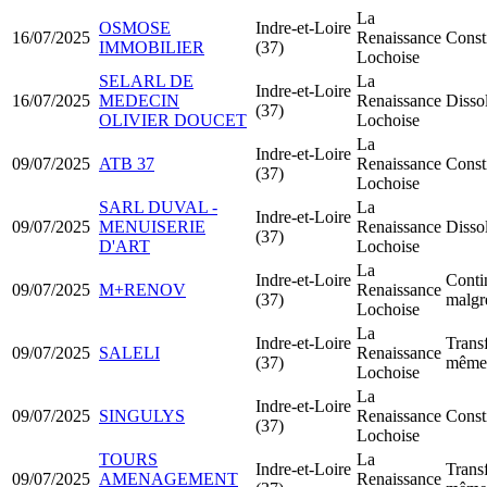
La
OSMOSE
Indre-et-Loire
16/07/2025
Renaissance
Const
IMMOBILIER
(37)
Lochoise
SELARL DE
La
Indre-et-Loire
16/07/2025
MEDECIN
Renaissance
Dissol
(37)
OLIVIER DOUCET
Lochoise
La
Indre-et-Loire
09/07/2025
ATB 37
Renaissance
Const
(37)
Lochoise
SARL DUVAL -
La
Indre-et-Loire
09/07/2025
MENUISERIE
Renaissance
Dissol
(37)
D'ART
Lochoise
La
Indre-et-Loire
Contin
09/07/2025
M+RENOV
Renaissance
(37)
malgré
Lochoise
La
Indre-et-Loire
Transf
09/07/2025
SALELI
Renaissance
(37)
même 
Lochoise
La
Indre-et-Loire
09/07/2025
SINGULYS
Renaissance
Const
(37)
Lochoise
TOURS
La
Indre-et-Loire
Transf
09/07/2025
AMENAGEMENT
Renaissance