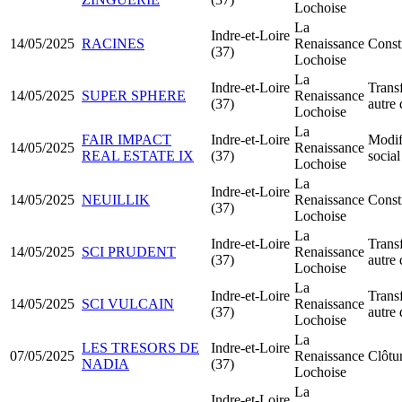
Lochoise
La
Indre-et-Loire
14/05/2025
RACINES
Renaissance
Const
(37)
Lochoise
La
Indre-et-Loire
Transf
14/05/2025
SUPER SPHERE
Renaissance
(37)
autre
Lochoise
La
FAIR IMPACT
Indre-et-Loire
Modif
14/05/2025
Renaissance
REAL ESTATE IX
(37)
social
Lochoise
La
Indre-et-Loire
14/05/2025
NEUILLIK
Renaissance
Const
(37)
Lochoise
La
Indre-et-Loire
Transf
14/05/2025
SCI PRUDENT
Renaissance
(37)
autre
Lochoise
La
Indre-et-Loire
Transf
14/05/2025
SCI VULCAIN
Renaissance
(37)
autre
Lochoise
La
LES TRESORS DE
Indre-et-Loire
07/05/2025
Renaissance
Clôtur
NADIA
(37)
Lochoise
La
Indre-et-Loire