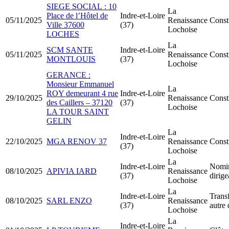
SIEGE SOCIAL : 10
La
Place de l’Hôtel de
Indre-et-Loire
05/11/2025
Renaissance
Const
Ville 37600
(37)
Lochoise
LOCHES
La
SCM SANTE
Indre-et-Loire
05/11/2025
Renaissance
Const
MONTLOUIS
(37)
Lochoise
GERANCE :
Monsieur Emmanuel
La
ROY demeurant 4 rue
Indre-et-Loire
29/10/2025
Renaissance
Const
des Caillers – 37120
(37)
Lochoise
LA TOUR SAINT
GELIN
La
Indre-et-Loire
22/10/2025
MGA RENOV 37
Renaissance
Const
(37)
Lochoise
La
Indre-et-Loire
Nomin
08/10/2025
APIVIA IARD
Renaissance
(37)
dirig
Lochoise
La
Indre-et-Loire
Transf
08/10/2025
SARL ENZO
Renaissance
(37)
autre
Lochoise
La
Indre-et-Loire