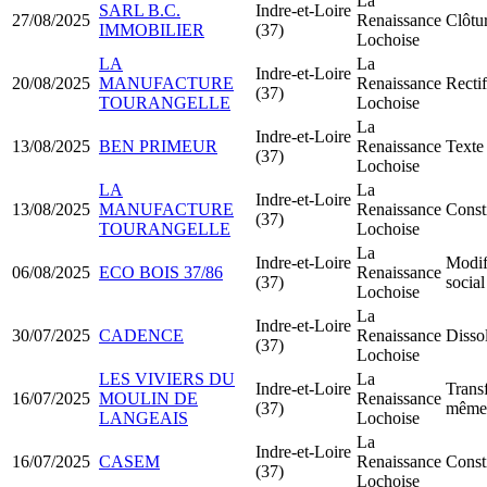
La
SARL B.C.
Indre-et-Loire
27/08/2025
Renaissance
Clôtur
IMMOBILIER
(37)
Lochoise
LA
La
Indre-et-Loire
20/08/2025
MANUFACTURE
Renaissance
Rectif
(37)
TOURANGELLE
Lochoise
La
Indre-et-Loire
13/08/2025
BEN PRIMEUR
Renaissance
Texte 
(37)
Lochoise
LA
La
Indre-et-Loire
13/08/2025
MANUFACTURE
Renaissance
Const
(37)
TOURANGELLE
Lochoise
La
Indre-et-Loire
Modif
06/08/2025
ECO BOIS 37/86
Renaissance
(37)
social
Lochoise
La
Indre-et-Loire
30/07/2025
CADENCE
Renaissance
Dissol
(37)
Lochoise
LES VIVIERS DU
La
Indre-et-Loire
Transf
16/07/2025
MOULIN DE
Renaissance
(37)
même 
LANGEAIS
Lochoise
La
Indre-et-Loire
16/07/2025
CASEM
Renaissance
Const
(37)
Lochoise