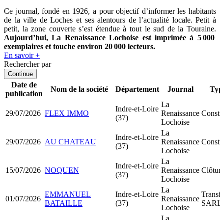
Ce journal,
fondé en 1926
, a pour objectif d’informer les habitants
de la ville de Loches et ses alentours de l’actualité locale. Petit à
petit, la zone couverte s’est étendue à tout le sud de la Touraine.
Aujourd’hui, La Renaissance Lochoise est imprimée
à 5 000
exemplaires et touche environ 20 000 lecteurs.
En savoir +
Rechercher par
Continue
Date de
Nom de la société
Département
Journal
Ty
publication
La
Indre-et-Loire
29/07/2026
FLEX IMMO
Renaissance
Const
(37)
Lochoise
La
Indre-et-Loire
29/07/2026
AU CHATEAU
Renaissance
Const
(37)
Lochoise
La
Indre-et-Loire
15/07/2026
NOQUEN
Renaissance
Clôtur
(37)
Lochoise
La
EMMANUEL
Indre-et-Loire
Trans
01/07/2026
Renaissance
BATAILLE
(37)
SAR
Lochoise
La