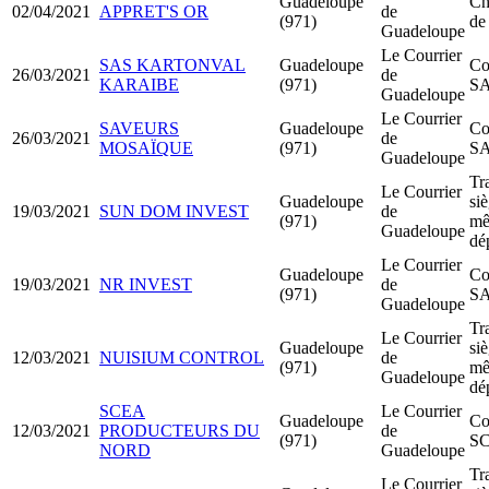
Guadeloupe
Ch
02/04/2021
APPRET'S OR
de
(971)
de
Guadeloupe
Le Courrier
SAS KARTONVAL
Guadeloupe
Co
26/03/2021
de
KARAIBE
(971)
S
Guadeloupe
Le Courrier
SAVEURS
Guadeloupe
Co
26/03/2021
de
MOSAÏQUE
(971)
S
Guadeloupe
Tr
Le Courrier
Guadeloupe
siè
19/03/2021
SUN DOM INVEST
de
(971)
m
Guadeloupe
dé
Le Courrier
Guadeloupe
Co
19/03/2021
NR INVEST
de
(971)
S
Guadeloupe
Tr
Le Courrier
Guadeloupe
siè
12/03/2021
NUISIUM CONTROL
de
(971)
m
Guadeloupe
dé
SCEA
Le Courrier
Guadeloupe
Co
12/03/2021
PRODUCTEURS DU
de
(971)
S
NORD
Guadeloupe
Tr
Le Courrier