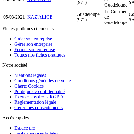
(971)
S
Guadeloupe
Le Courrier
Guadeloupe
Co
05/03/2021
KAZ'ALICE
de
(971)
S
Guadeloupe
Fiches pratiques et conseils
Créer son entreprise
Gérer son entreprise
Fermer son entreprise
Toutes nos fiches pratiques
Notre société
Mentions légales
Conditions générales de vente
Charte Cookies
Politique de confidentialité
Exercer vos droits RGPD
Réglementation légale
Gérer mes consentements
Accès rapides
Espace pro
Tarifs annonces légales