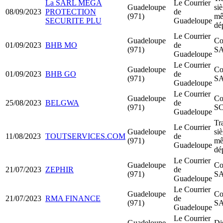
La SARL MEGA
Le Courrier
Guadeloupe
siè
08/09/2023
PROTECTION
de
(971)
m
SECURITE PLU
Guadeloupe
dé
Le Courrier
Guadeloupe
Co
01/09/2023
BHB MO
de
(971)
S
Guadeloupe
Le Courrier
Guadeloupe
Co
01/09/2023
BHB GO
de
(971)
S
Guadeloupe
Le Courrier
Guadeloupe
Co
25/08/2023
BELGWA
de
(971)
SC
Guadeloupe
Tr
Le Courrier
Guadeloupe
siè
11/08/2023
TOUTSERVICES.COM
de
(971)
m
Guadeloupe
dé
Le Courrier
Guadeloupe
Co
21/07/2023
ZEPHIR
de
(971)
S
Guadeloupe
Le Courrier
Guadeloupe
Co
21/07/2023
RMA FINANCE
de
(971)
S
Guadeloupe
Le Courrier
Guadeloupe
Di