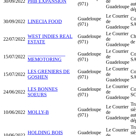
30/09/2022
PHB EXPANSION
de
(971)
au
Guadeloupe
dé
Le Courrier
Guadeloupe
Co
30/09/2022
LINECIA FOOD
de
(971)
S
Guadeloupe
Le Courrier
WEST INDIES REAL
Guadeloupe
Ch
22/07/2022
de
ESTATE
(971)
de
Guadeloupe
Le Courrier
Guadeloupe
Co
15/07/2022
de
MEMOTORING
(971)
S
Guadeloupe
Le Courrier
LES GRENIERS DE
Guadeloupe
Co
15/07/2022
de
GOSHEN
(971)
S
Guadeloupe
Le Courrier
LES BONNES
Guadeloupe
Co
24/06/2022
de
SOEURS
(971)
SC
Guadeloupe
Tr
Le Courrier
Guadeloupe
siè
10/06/2022
MOLLY-B
de
(971)
au
Guadeloupe
dé
Tr
Le Courrier
HOLDING BOIS
Guadeloupe
siè
10/06/2022
de