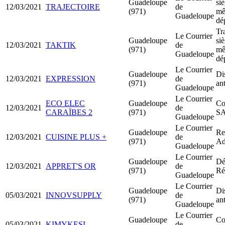
Guadeloupe
siè
12/03/2021
TRAJECTOIRE
de
(971)
m
Guadeloupe
dé
Tr
Le Courrier
Guadeloupe
siè
12/03/2021
TAKTIK
de
(971)
m
Guadeloupe
dé
Le Courrier
Guadeloupe
Di
12/03/2021
EXPRESSION
de
(971)
an
Guadeloupe
Le Courrier
ECO ELEC
Guadeloupe
Co
12/03/2021
de
CARAÏBES 2
(971)
S
Guadeloupe
Le Courrier
Guadeloupe
Rec
12/03/2021
CUISINE PLUS +
de
(971)
Ad
Guadeloupe
Le Courrier
Guadeloupe
Dé
12/03/2021
APPRET'S OR
de
(971)
Ré
Guadeloupe
Le Courrier
Guadeloupe
Di
05/03/2021
INNOVSUPPLY
de
(971)
an
Guadeloupe
Le Courrier
Guadeloupe
Co
05/03/2021
KIMYKESI
de