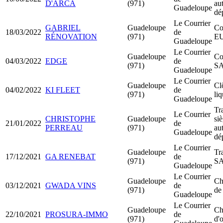
D'ARCA
(971)
au
Guadeloupe
dé
Le Courrier
GABRIEL
Guadeloupe
Co
18/03/2022
de
RÉNOVATION
(971)
E
Guadeloupe
Le Courrier
Guadeloupe
Co
04/03/2022
EDGE
de
(971)
S
Guadeloupe
Le Courrier
Guadeloupe
Cl
04/02/2022
KI FLEET
de
(971)
li
Guadeloupe
Tr
Le Courrier
CHRISTOPHE
Guadeloupe
siè
21/01/2022
de
PERREAU
(971)
au
Guadeloupe
dé
Le Courrier
Guadeloupe
Tr
17/12/2021
GA RENEBAT
de
(971)
SA
Guadeloupe
Le Courrier
Guadeloupe
Ch
03/12/2021
GWADA VINS
de
(971)
de
Guadeloupe
Le Courrier
Guadeloupe
Ch
22/10/2021
PROSURA-IMMO
de
(971)
d'o