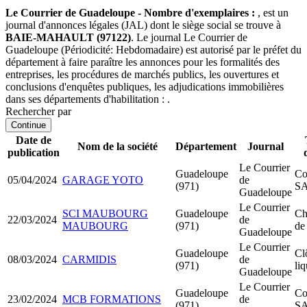
Le Courrier de Guadeloupe - Nombre d'exemplaires :
, est un
journal d'annonces légales (JAL) dont le siège social se trouve à
BAIE-MAHAULT (97122)
. Le journal Le Courrier de
Guadeloupe (Périodicité: Hebdomadaire) est autorisé par le préfet du
département à faire paraître les annonces pour les formalités des
entreprises, les procédures de marchés publics, les ouvertures et
conclusions d'enquêtes publiques, les adjudications immobilières
dans ses départements d'habilitation : .
Rechercher par
Continue
Date de
Nom de la société
Département
Journal
publication
Le Courrier
Guadeloupe
Co
05/04/2024
GARAGE YOTO
de
(971)
S
Guadeloupe
Le Courrier
SCI MAUBOURG
Guadeloupe
Ch
22/03/2024
de
MAUBOURG
(971)
de
Guadeloupe
Le Courrier
Guadeloupe
Cl
08/03/2024
CARMIDIS
de
(971)
li
Guadeloupe
Le Courrier
Guadeloupe
Co
23/02/2024
MCB FORMATIONS
de
(971)
S