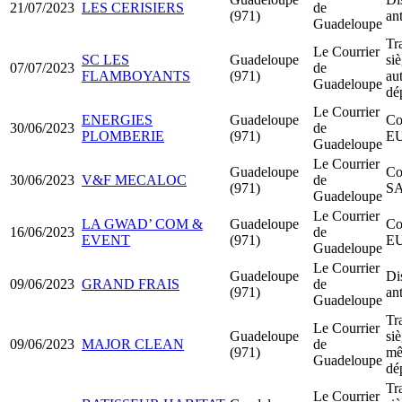
21/07/2023
LES CERISIERS
de
(971)
an
Guadeloupe
Tr
Le Courrier
SC LES
Guadeloupe
siè
07/07/2023
de
FLAMBOYANTS
(971)
au
Guadeloupe
dé
Le Courrier
ENERGIES
Guadeloupe
Co
30/06/2023
de
PLOMBERIE
(971)
E
Guadeloupe
Le Courrier
Guadeloupe
Co
30/06/2023
V&F MECALOC
de
(971)
S
Guadeloupe
Le Courrier
LA GWAD’ COM &
Guadeloupe
Co
16/06/2023
de
EVENT
(971)
E
Guadeloupe
Le Courrier
Guadeloupe
Di
09/06/2023
GRAND FRAIS
de
(971)
an
Guadeloupe
Tr
Le Courrier
Guadeloupe
siè
09/06/2023
MAJOR CLEAN
de
(971)
m
Guadeloupe
dé
Tr
Le Courrier