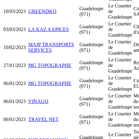
Le Courrier
Guadeloupe
Co
10/03/2023
GREENDKO
de
(971)
S
Guadeloupe
Le Courrier
Guadeloupe
Ch
03/03/2023
LA KAZ A EPICES
de
(971)
d'o
Guadeloupe
Le Courrier
MAJP TRANSPORTS
Guadeloupe
Di
10/02/2023
de
SERVICES
(971)
an
Guadeloupe
Le Courrier
Guadeloupe
Rec
27/01/2023
MG TOPOGRAPHE
de
(971)
Ad
Guadeloupe
Le Courrier
Guadeloupe
Co
06/01/2023
MG TOPOGRAPHE
de
(971)
E
Guadeloupe
Le Courrier
Mo
Guadeloupe
06/01/2023
VINAGO
de
du
(971)
Guadeloupe
soc
Le Courrier
Mo
Guadeloupe
06/01/2023
TRAVEL NET
de
du
(971)
Guadeloupe
soc
Tr
Le Courrier
Guadeloupe
siè