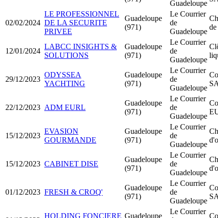
Guadeloupe
LE PROFESSIONNEL
Le Courrier
Guadeloupe
Ch
02/02/2024
DE LA SECURITE
de
(971)
de
PRIVEE
Guadeloupe
Le Courrier
LABCC INSIGHTS &
Guadeloupe
Cl
12/01/2024
de
SOLUTIONS
(971)
li
Guadeloupe
Le Courrier
ODYSSEA
Guadeloupe
Co
29/12/2023
de
YACHTING
(971)
S
Guadeloupe
Le Courrier
Guadeloupe
Co
22/12/2023
ADM EURL
de
(971)
E
Guadeloupe
Le Courrier
EVASION
Guadeloupe
Ch
15/12/2023
de
GOURMANDE
(971)
d'o
Guadeloupe
Le Courrier
Guadeloupe
Ch
15/12/2023
CABINET DISE
de
(971)
d'o
Guadeloupe
Le Courrier
Guadeloupe
Co
01/12/2023
FRESH & CROQ'
de
(971)
S
Guadeloupe
Le Courrier
HOLDING FONCIERE
Guadeloupe
Co