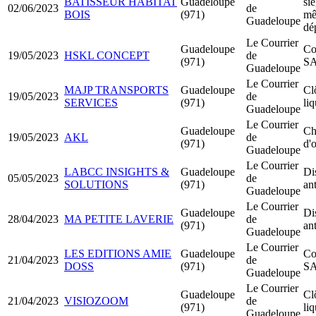
BATISSEUR HABITAT
Guadeloupe
siè
02/06/2023
de
BOIS
(971)
m
Guadeloupe
dé
Le Courrier
Guadeloupe
Co
19/05/2023
HSKL CONCEPT
de
(971)
S
Guadeloupe
Le Courrier
MAJP TRANSPORTS
Guadeloupe
Cl
19/05/2023
de
SERVICES
(971)
li
Guadeloupe
Le Courrier
Guadeloupe
Ch
19/05/2023
AKL
de
(971)
d'o
Guadeloupe
Le Courrier
LABCC INSIGHTS &
Guadeloupe
Di
05/05/2023
de
SOLUTIONS
(971)
an
Guadeloupe
Le Courrier
Guadeloupe
Di
28/04/2023
MA PETITE LAVERIE
de
(971)
an
Guadeloupe
Le Courrier
LES EDITIONS AMIE
Guadeloupe
Co
21/04/2023
de
DOSS
(971)
S
Guadeloupe
Le Courrier
Guadeloupe
Cl
21/04/2023
VISIOZOOM
de
(971)
li
Guadeloupe