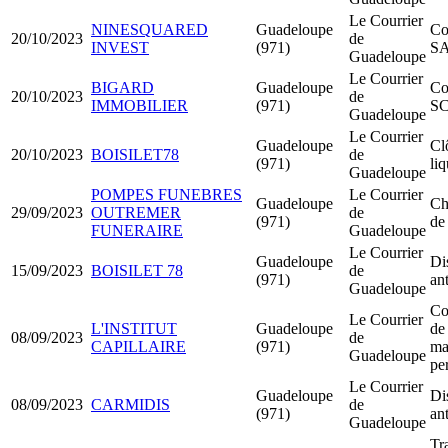
Le Courrier
NINESQUARED
Guadeloupe
Co
20/10/2023
de
INVEST
(971)
S
Guadeloupe
Le Courrier
BIGARD
Guadeloupe
Co
20/10/2023
de
IMMOBILIER
(971)
SC
Guadeloupe
Le Courrier
Guadeloupe
Cl
20/10/2023
BOISILET78
de
(971)
li
Guadeloupe
POMPES FUNEBRES
Le Courrier
Guadeloupe
Ch
29/09/2023
OUTREMER
de
(971)
de
FUNERAIRE
Guadeloupe
Le Courrier
Guadeloupe
Di
15/09/2023
BOISILET 78
de
(971)
an
Guadeloupe
Co
Le Courrier
L'INSTITUT
Guadeloupe
de 
08/09/2023
de
CAPILLAIRE
(971)
ma
Guadeloupe
pe
Le Courrier
Guadeloupe
Di
08/09/2023
CARMIDIS
de
(971)
an
Guadeloupe
Tr