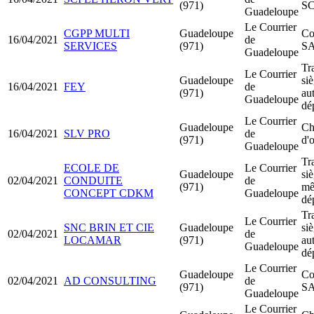
(971)
SC
Guadeloupe
Le Courrier
CGPP MULTI
Guadeloupe
Co
16/04/2021
de
SERVICES
(971)
S
Guadeloupe
Tr
Le Courrier
Guadeloupe
siè
16/04/2021
FEY
de
(971)
au
Guadeloupe
dé
Le Courrier
Guadeloupe
Ch
16/04/2021
SLV PRO
de
(971)
d'o
Guadeloupe
Tr
ECOLE DE
Le Courrier
Guadeloupe
siè
02/04/2021
CONDUITE
de
(971)
m
CONCEPT CDKM
Guadeloupe
dé
Tr
Le Courrier
SNC BRIN ET CIE
Guadeloupe
siè
02/04/2021
de
LOCAMAR
(971)
au
Guadeloupe
dé
Le Courrier
Guadeloupe
Co
02/04/2021
AD CONSULTING
de
(971)
S
Guadeloupe
Le Courrier