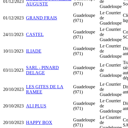
01/12/2023
de
AUGUSTE
(971)
Soc
Guadeloupe
Le Courrier
Guadeloupe
Cl
01/12/2023
GRAND FRAIS
de
(971)
li
Guadeloupe
Le Courrier
Guadeloupe
Co
24/11/2023
CASTEL
de
(971)
SC
Guadeloupe
Le Courrier
Guadeloupe
Di
10/11/2023
ILIADE
de
(971)
an
Guadeloupe
Tr
Le Courrier
SARL - PINARD
Guadeloupe
siè
03/11/2023
de
DELAGE
(971)
au
Guadeloupe
dé
Le Courrier
LES GITES DE LA
Guadeloupe
Di
20/10/2023
de
RAMEE
(971)
an
Guadeloupe
Le Courrier
Guadeloupe
Di
20/10/2023
ALI PLUS
de
(971)
an
Guadeloupe
Le Courrier
Guadeloupe
Co
20/10/2023
HAPPY BOX
de
(971)
S
Guadeloupe