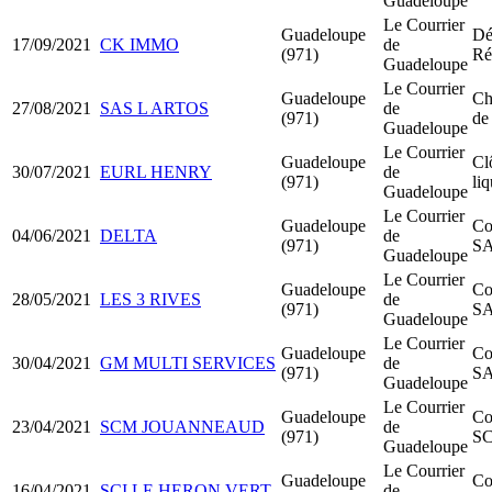
Guadeloupe
Le Courrier
Guadeloupe
Dé
17/09/2021
CK IMMO
de
(971)
Ré
Guadeloupe
Le Courrier
Guadeloupe
Ch
27/08/2021
SAS L ARTOS
de
(971)
de
Guadeloupe
Le Courrier
Guadeloupe
Cl
30/07/2021
EURL HENRY
de
(971)
li
Guadeloupe
Le Courrier
Guadeloupe
Co
04/06/2021
DELTA
de
(971)
S
Guadeloupe
Le Courrier
Guadeloupe
Co
28/05/2021
LES 3 RIVES
de
(971)
S
Guadeloupe
Le Courrier
Guadeloupe
Co
30/04/2021
GM MULTI SERVICES
de
(971)
S
Guadeloupe
Le Courrier
Guadeloupe
Co
23/04/2021
SCM JOUANNEAUD
de
(971)
S
Guadeloupe
Le Courrier
Guadeloupe
Co
16/04/2021
SCI LE HERON VERT
de