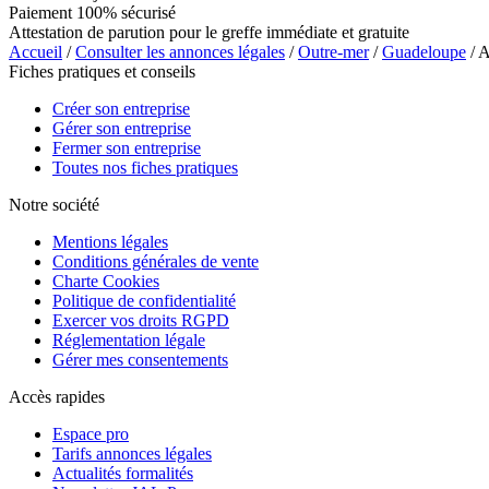
Paiement 100% sécurisé
Attestation de parution pour le greffe immédiate et gratuite
Accueil
/
Consulter les annonces légales
/
Outre-mer
/
Guadeloupe
/ 
Fiches pratiques et conseils
Créer son entreprise
Gérer son entreprise
Fermer son entreprise
Toutes nos fiches pratiques
Notre société
Mentions légales
Conditions générales de vente
Charte Cookies
Politique de confidentialité
Exercer vos droits RGPD
Réglementation légale
Gérer mes consentements
Accès rapides
Espace pro
Tarifs annonces légales
Actualités formalités