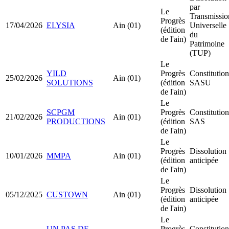
par
Le
Transmissio
Progrès
17/04/2026
ELYSIA
Ain (01)
Universelle
(édition
du
de l'ain)
Patrimoine
(TUP)
Le
YILD
Progrès
Constitution
25/02/2026
Ain (01)
SOLUTIONS
(édition
SASU
de l'ain)
Le
SCPGM
Progrès
Constitution
21/02/2026
Ain (01)
PRODUCTIONS
(édition
SAS
de l'ain)
Le
Progrès
Dissolution
10/01/2026
MMPA
Ain (01)
(édition
anticipée
de l'ain)
Le
Progrès
Dissolution
05/12/2025
CUSTOWN
Ain (01)
(édition
anticipée
de l'ain)
Le
UN PAS DE
Progrès
Constitution