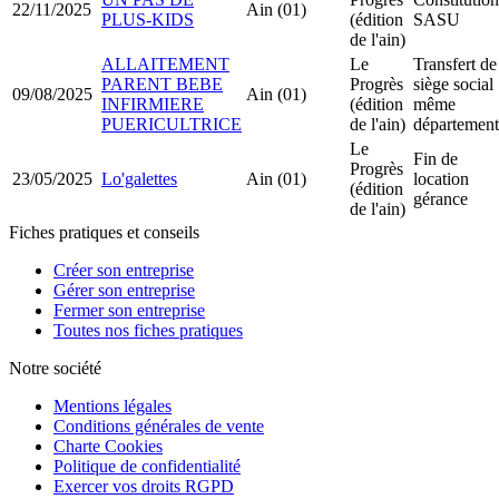
22/11/2025
Ain (01)
PLUS-KIDS
(édition
SASU
de l'ain)
ALLAITEMENT
Le
Transfert de
PARENT BEBE
Progrès
siège social
09/08/2025
Ain (01)
INFIRMIERE
(édition
même
PUERICULTRICE
de l'ain)
département
Le
Fin de
Progrès
23/05/2025
Lo'galettes
Ain (01)
location
(édition
gérance
de l'ain)
Fiches pratiques et conseils
Créer son entreprise
Gérer son entreprise
Fermer son entreprise
Toutes nos fiches pratiques
Notre société
Mentions légales
Conditions générales de vente
Charte Cookies
Politique de confidentialité
Exercer vos droits RGPD