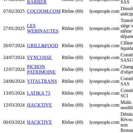
BARBER
SAS
Dissol
07/02/2025
COCOOM.COM
Rhône (69)
lyonpeople.com
antici
Transf
LES
siège s
27/01/2025
Rhône (69)
lyonpeople.com
WEBINAUTES
même
départ
Clôtur
26/07/2024
GRILL&FOOD
Rhône (69)
lyonpeople.com
liquid
Consti
24/07/2024
SYNCOSSE
Rhône (69)
lyonpeople.com
SASU
PICHON
Chang
12/07/2024
Rhône (69)
lyonpeople.com
PATRIMOINE
d'objet
Consti
24/06/2024
VITALTRANS
Rhône (69)
lyonpeople.com
SAS
Consti
13/05/2024
LATIKA 73
Rhône (69)
lyonpeople.com
SCI
Multi-
12/03/2024
HACKTIVE
Rhône (69)
lyonpeople.com
modifi
Démiss
Révoca
06/03/2024
HACKTIVE
Rhône (69)
lyonpeople.com
non
Renou