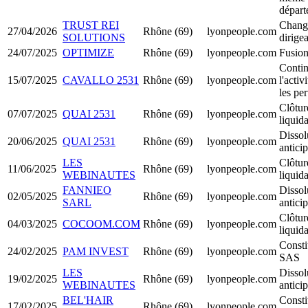
départ
TRUST REI
Chang
27/04/2026
Rhône (69)
lyonpeople.com
SOLUTIONS
dirige
24/07/2025
OPTIMIZE
Rhône (69)
lyonpeople.com
Fusio
Contin
15/07/2025
CAVALLO 2531
Rhône (69)
lyonpeople.com
l'activ
les per
Clôtur
07/07/2025
QUAI 2531
Rhône (69)
lyonpeople.com
liquid
Dissol
20/06/2025
QUAI 2531
Rhône (69)
lyonpeople.com
antici
LES
Clôtur
11/06/2025
Rhône (69)
lyonpeople.com
WEBINAUTES
liquid
FANNIEO
Dissol
02/05/2025
Rhône (69)
lyonpeople.com
SARL
antici
Clôtur
04/03/2025
COCOOM.COM
Rhône (69)
lyonpeople.com
liquid
Consti
24/02/2025
PAM INVEST
Rhône (69)
lyonpeople.com
SAS
LES
Dissol
19/02/2025
Rhône (69)
lyonpeople.com
WEBINAUTES
antici
BEL'HAIR
Consti
17/02/2025
Rhône (69)
lyonpeople.com