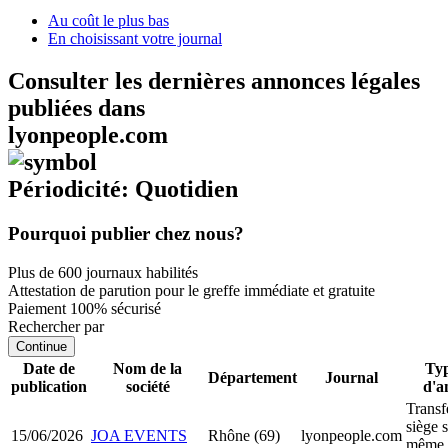
Au coût le plus bas
En choisissant votre journal
Consulter les dernières annonces légales
publiées dans
lyonpeople.com
Périodicité: Quotidien
Pourquoi publier chez nous?
Plus de 600 journaux habilités
Attestation de parution pour le greffe immédiate et gratuite
Paiement 100% sécurisé
Rechercher par
Continue
Date de
Nom de la
Typ
Département
Journal
publication
société
d'a
Transf
siège s
15/06/2026
JOA EVENTS
Rhône (69)
lyonpeople.com
même