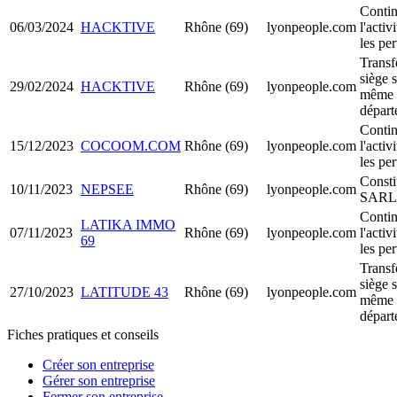
Contin
06/03/2024
HACKTIVE
Rhône (69)
lyonpeople.com
l'activ
les per
Transf
siège s
29/02/2024
HACKTIVE
Rhône (69)
lyonpeople.com
même
départ
Contin
15/12/2023
COCOOM.COM
Rhône (69)
lyonpeople.com
l'activ
les per
Consti
10/11/2023
NEPSEE
Rhône (69)
lyonpeople.com
SARL
Contin
LATIKA IMMO
07/11/2023
Rhône (69)
lyonpeople.com
l'activ
69
les per
Transf
siège s
27/10/2023
LATITUDE 43
Rhône (69)
lyonpeople.com
même
départ
Fiches pratiques et conseils
Créer son entreprise
Gérer son entreprise
Fermer son entreprise