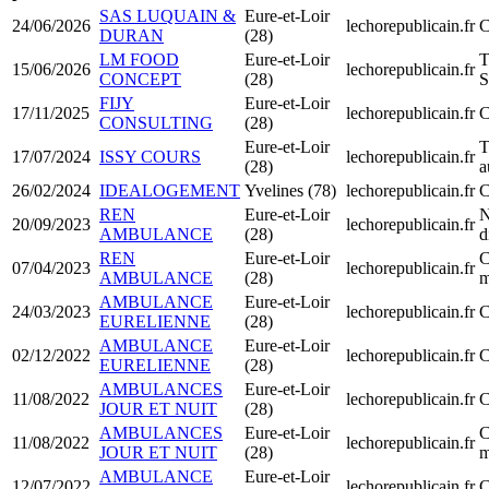
SAS LUQUAIN &
Eure-et-Loir
24/06/2026
lechorepublicain.fr
C
DURAN
(28)
LM FOOD
Eure-et-Loir
T
15/06/2026
lechorepublicain.fr
CONCEPT
(28)
FIJY
Eure-et-Loir
17/11/2025
lechorepublicain.fr
C
CONSULTING
(28)
Eure-et-Loir
T
17/07/2024
ISSY COURS
lechorepublicain.fr
(28)
a
26/02/2024
IDEALOGEMENT
Yvelines (78)
lechorepublicain.fr
C
REN
Eure-et-Loir
N
20/09/2023
lechorepublicain.fr
AMBULANCE
(28)
d
REN
Eure-et-Loir
C
07/04/2023
lechorepublicain.fr
AMBULANCE
(28)
m
AMBULANCE
Eure-et-Loir
24/03/2023
lechorepublicain.fr
C
EURELIENNE
(28)
AMBULANCE
Eure-et-Loir
02/12/2022
lechorepublicain.fr
C
EURELIENNE
(28)
AMBULANCES
Eure-et-Loir
11/08/2022
lechorepublicain.fr
C
JOUR ET NUIT
(28)
AMBULANCES
Eure-et-Loir
C
11/08/2022
lechorepublicain.fr
JOUR ET NUIT
(28)
m
AMBULANCE
Eure-et-Loir
12/07/2022
lechorepublicain.fr
C