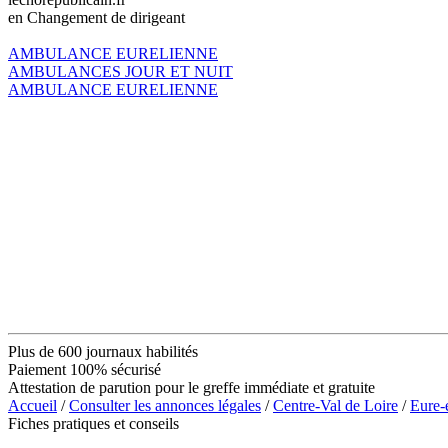
en Changement de dirigeant
AMBULANCE EURELIENNE
AMBULANCES JOUR ET NUIT
AMBULANCE EURELIENNE
Plus de 600 journaux habilités
Paiement 100% sécurisé
Attestation de parution pour le greffe immédiate et gratuite
Accueil
/
Consulter les annonces légales
/
Centre-Val de Loire
/
Eure-
Fiches pratiques et conseils