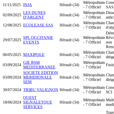
Métropolitain
Cons
11/11/2025
INJA
Hérault (34)
- 7 Officiel
SAS
LES DUNES
Métropolitain
Diss
02/09/2025
Hérault (34)
D'ARGENT
- 7 Officiel
antic
Métropolitain
Chan
12/08/2025
ECOLEASE SAS
Hérault (34)
- 7 Officiel
d'obj
Démi
SPL OCCITANIE
Métropolitain
Révo
29/07/2025
Hérault (34)
EVENTS
- 7 Officiel
non
Reno
Métropolitain
Chan
06/05/2025
MAXIPOLE
Hérault (34)
- 7 Officiel
dirig
GIE RSM
Métropolitain
03/09/2024
Hérault (34)
Fusi
MEDITERRANEE
- 7 Officiel
SOCIETE EDITION
Métropolitain
Chan
03/09/2024
MERIDIONALE
Hérault (34)
- 7 Officiel
dirig
SEM
Métropolitain
Cons
30/07/2024
TRIBU VALIGNON
Hérault (34)
- 7 Officiel
SCI
OUEST
Métropolitain
Mult
18/06/2024
SIGNALETQUE
Hérault (34)
- 7 Officiel
modi
SERVICES
Trans