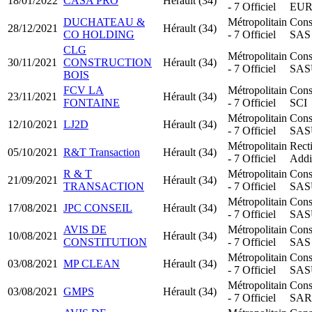
18/01/2022
CASA PRO
Hérault (34)
- 7 Officiel
EU
DUCHATEAU &
Métropolitain
Cons
28/12/2021
Hérault (34)
CO HOLDING
- 7 Officiel
SAS
CLG
Métropolitain
Cons
30/11/2021
CONSTRUCTION
Hérault (34)
- 7 Officiel
SAS
BOIS
FCV LA
Métropolitain
Cons
23/11/2021
Hérault (34)
FONTAINE
- 7 Officiel
SCI
Métropolitain
Cons
12/10/2021
LJ2D
Hérault (34)
- 7 Officiel
SAS
Métropolitain
Recti
05/10/2021
R&T Transaction
Hérault (34)
- 7 Officiel
Addi
R & T
Métropolitain
Cons
21/09/2021
Hérault (34)
TRANSACTION
- 7 Officiel
SAS
Métropolitain
Cons
17/08/2021
JPC CONSEIL
Hérault (34)
- 7 Officiel
SAS
AVIS DE
Métropolitain
Cons
10/08/2021
Hérault (34)
CONSTITUTION
- 7 Officiel
SAS
Métropolitain
Cons
03/08/2021
MP CLEAN
Hérault (34)
- 7 Officiel
SAS
Métropolitain
Cons
03/08/2021
GMPS
Hérault (34)
- 7 Officiel
SAR