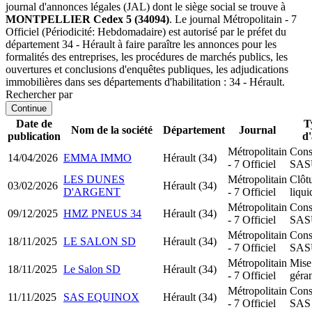
journal d'annonces légales (JAL) dont le siège social se trouve à
MONTPELLIER Cedex 5 (34094)
. Le journal Métropolitain - 7
Officiel (Périodicité: Hebdomadaire) est autorisé par le préfet du
département 34 - Hérault à faire paraître les annonces pour les
formalités des entreprises, les procédures de marchés publics, les
ouvertures et conclusions d'enquêtes publiques, les adjudications
immobilières dans ses départements d'habilitation : 34 - Hérault.
Rechercher par
Continue
Date de
T
Nom de la société
Département
Journal
publication
d
Métropolitain
Cons
14/04/2026
EMMA IMMO
Hérault (34)
- 7 Officiel
SAS
LES DUNES
Métropolitain
Clôt
03/02/2026
Hérault (34)
D'ARGENT
- 7 Officiel
liqui
Métropolitain
Cons
09/12/2025
HMZ PNEUS 34
Hérault (34)
- 7 Officiel
SAS
Métropolitain
Cons
18/11/2025
LE SALON SD
Hérault (34)
- 7 Officiel
SAS
Métropolitain
Mise
18/11/2025
Le Salon SD
Hérault (34)
- 7 Officiel
géra
Métropolitain
Cons
11/11/2025
SAS EQUINOX
Hérault (34)
- 7 Officiel
SAS