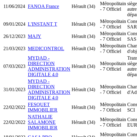
Métropolitain
siège
11/06/2024
FANOA France
Hérault (34)
- 7 Officiel
autre
dépa
Métropolitain
Cons
09/01/2024
L'INSTANT T
Hérault (34)
- 7 Officiel
SAR
Métropolitain
Cons
26/12/2023
MAJY
Hérault (34)
- 7 Officiel
SAS
Métropolitain
Chan
21/03/2023
MEDICONTROL
Hérault (34)
- 7 Officiel
d'obj
MYDAD -
Trans
DIRECTION
Métropolitain
siège
07/03/2023
Hérault (34)
ADMINISTRATION
- 7 Officiel
autre
DIGITALE 4.0
dépa
MYDAD -
DIRECTION
Métropolitain
Chan
31/01/2023
Hérault (34)
ADMINISTRATION
- 7 Officiel
d'Ad
DIGITALE 4.0
FESQUET
Métropolitain
Cons
22/02/2022
Hérault (34)
IMMOBILIER
- 7 Officiel
SCI
NATHALIE
Métropolitain
Cons
22/02/2022
SALAMONE
Hérault (34)
- 7 Officiel
EU
IMMOBILIER
Métropolitain
Cons