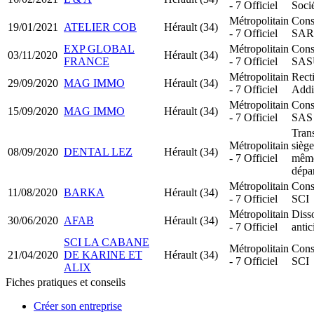
- 7 Officiel
Socié
Métropolitain
Cons
19/01/2021
ATELIER COB
Hérault (34)
- 7 Officiel
SAR
EXP GLOBAL
Métropolitain
Cons
03/11/2020
Hérault (34)
FRANCE
- 7 Officiel
SAS
Métropolitain
Recti
29/09/2020
MAG IMMO
Hérault (34)
- 7 Officiel
Addi
Métropolitain
Cons
15/09/2020
MAG IMMO
Hérault (34)
- 7 Officiel
SAS
Trans
Métropolitain
siège
08/09/2020
DENTAL LEZ
Hérault (34)
- 7 Officiel
mêm
dépa
Métropolitain
Cons
11/08/2020
BARKA
Hérault (34)
- 7 Officiel
SCI
Métropolitain
Diss
30/06/2020
AFAB
Hérault (34)
- 7 Officiel
antic
SCI LA CABANE
Métropolitain
Cons
21/04/2020
DE KARINE ET
Hérault (34)
- 7 Officiel
SCI
ALIX
Fiches pratiques et conseils
Créer son entreprise