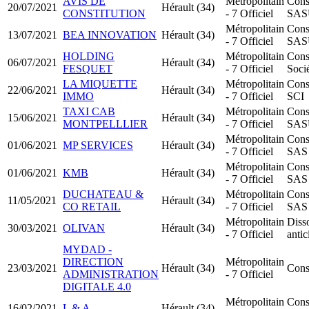
AVIS DE
Métropolitain
Cons
20/07/2021
Hérault (34)
CONSTITUTION
- 7 Officiel
SAS
Métropolitain
Cons
13/07/2021
BEA INNOVATION
Hérault (34)
- 7 Officiel
SAS
HOLDING
Métropolitain
Cons
06/07/2021
Hérault (34)
FESQUET
- 7 Officiel
Socié
LA MIQUETTE
Métropolitain
Cons
22/06/2021
Hérault (34)
IMMO
- 7 Officiel
SCI
TAXI CAB
Métropolitain
Cons
15/06/2021
Hérault (34)
MONTPELLLIER
- 7 Officiel
SAS
Métropolitain
Cons
01/06/2021
MP SERVICES
Hérault (34)
- 7 Officiel
SAS
Métropolitain
Cons
01/06/2021
KMB
Hérault (34)
- 7 Officiel
SAS
DUCHATEAU &
Métropolitain
Cons
11/05/2021
Hérault (34)
CO RETAIL
- 7 Officiel
SAS
Métropolitain
Diss
30/03/2021
OLIVAN
Hérault (34)
- 7 Officiel
antic
MYDAD -
DIRECTION
Métropolitain
23/03/2021
Hérault (34)
Cons
ADMINISTRATION
- 7 Officiel
DIGITALE 4.0
Métropolitain
Cons
16/02/2021
L & A
Hérault (34)