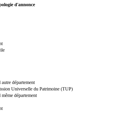
pologie d'annonce
nt
ile
al autre département
ission Universelle du Patrimoine (TUP)
ial même département
nt