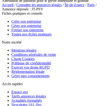
Attestation de parution pour le greffe immédiate et gratuite
Accueil
/
Consulter les annonces légales
/
Île-de-France
/
Paris
/
Annonce déposée : JT-PSY
Fiches pratiques et conseils
Créer son entreprise
Gérer son entreprise
Fermer son entreprise
Toutes nos fiches pratiques
Notre société
Mentions légales
Conditions générales de vente
Charte Cookies
Politique de confidentialité
Exercer vos droits RGPD
Réglementation légale
Gérer mes consentements
Accès rapides
Espace pro
Tarifs annonces légales
Actualités formalités
Newsletter JAL-Pro