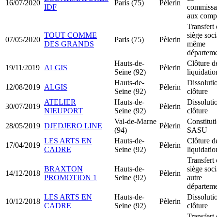
16/07/2020
Paris (75)
Pèlerin
IDF
commissa
aux comp
Transfert
TOUT COMME
siège soci
07/05/2020
Paris (75)
Pèlerin
DES GRANDS
même
départem
Hauts-de-
Clôture d
19/11/2019
ALGIS
Pèlerin
Seine (92)
liquidatio
Hauts-de-
Dissoluti
12/08/2019
ALGIS
Pèlerin
Seine (92)
clôture
ATELIER
Hauts-de-
Dissoluti
30/07/2019
Pèlerin
NIEUPORT
Seine (92)
clôture
Val-de-Marne
Constitut
28/05/2019
DJEDJERO LINE
Pèlerin
(94)
SASU
LES ARTS EN
Hauts-de-
Clôture d
17/04/2019
Pèlerin
CADRE
Seine (92)
liquidatio
Transfert
BRAXTON
Hauts-de-
siège soci
14/12/2018
Pèlerin
PROMOTION 1
Seine (92)
autre
départem
LES ARTS EN
Hauts-de-
Dissoluti
10/12/2018
Pèlerin
CADRE
Seine (92)
clôture
Transfert