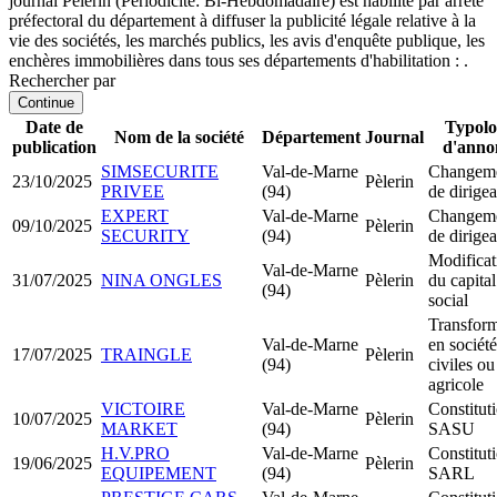
journal Pèlerin (Périodicité: Bi-Hebdomadaire) est habilité par arrêté
préfectoral du département à diffuser la publicité légale relative à la
vie des sociétés, les marchés publics, les avis d'enquête publique, les
enchères immobilières dans tous ses départements d'habilitation : .
Rechercher par
Continue
Date de
Typolo
Nom de la société
Département
Journal
publication
d'anno
SIMSECURITE
Val-de-Marne
Changem
23/10/2025
Pèlerin
PRIVEE
(94)
de dirigea
EXPERT
Val-de-Marne
Changem
09/10/2025
Pèlerin
SECURITY
(94)
de dirigea
Modificat
Val-de-Marne
31/07/2025
NINA ONGLES
Pèlerin
du capital
(94)
social
Transform
Val-de-Marne
en société
17/07/2025
TRAINGLE
Pèlerin
(94)
civiles ou
agricole
VICTOIRE
Val-de-Marne
Constitut
10/07/2025
Pèlerin
MARKET
(94)
SASU
H.V.PRO
Val-de-Marne
Constitut
19/06/2025
Pèlerin
EQUIPEMENT
(94)
SARL