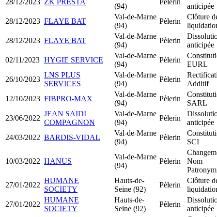
28/12/2023
ZK PRESTA
Pèlerin
(94)
anticipée
Val-de-Marne
Clôture d
28/12/2023
FLAYE BAT
Pèlerin
(94)
liquidatio
Val-de-Marne
Dissoluti
28/12/2023
FLAYE BAT
Pèlerin
(94)
anticipée
Val-de-Marne
Constitut
02/11/2023
HYGIE SERVICE
Pèlerin
(94)
EURL
LNS PLUS
Val-de-Marne
Rectificat
26/10/2023
Pèlerin
SERVICES
(94)
Additif
Val-de-Marne
Constitut
12/10/2023
FIBPRO-MAX
Pèlerin
(94)
SARL
JEAN SAIDI
Val-de-Marne
Dissoluti
23/06/2022
Pèlerin
COMPAGNON
(94)
anticipée
Val-de-Marne
Constitut
24/03/2022
BARDIS-VIDAL
Pèlerin
(94)
SCI
Changem
Val-de-Marne
10/03/2022
HANUS
Pèlerin
Nom
(94)
Patronym
HUMANE
Hauts-de-
Clôture d
27/01/2022
Pèlerin
SOCIETY
Seine (92)
liquidatio
HUMANE
Hauts-de-
Dissoluti
27/01/2022
Pèlerin
SOCIETY
Seine (92)
anticipée