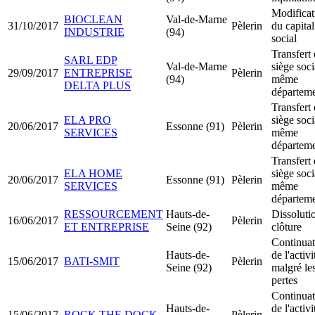
Modificat
BIOCLEAN
Val-de-Marne
31/10/2017
Pèlerin
du capital
INDUSTRIE
(94)
social
Transfert
SARL EDP
Val-de-Marne
siège soci
29/09/2017
ENTREPRISE
Pèlerin
(94)
même
DELTA PLUS
départem
Transfert
ELA PRO
siège soci
20/06/2017
Essonne (91)
Pèlerin
SERVICES
même
départem
Transfert
ELA HOME
siège soci
20/06/2017
Essonne (91)
Pèlerin
SERVICES
même
départem
RESSOURCEMENT
Hauts-de-
Dissoluti
16/06/2017
Pèlerin
ET ENTREPRISE
Seine (92)
clôture
Continuat
Hauts-de-
de l'activi
15/06/2017
BATI-SMIT
Pèlerin
Seine (92)
malgré le
pertes
Continuat
Hauts-de-
de l'activi
15/06/2017
ROCK THE DOCK
Pèlerin