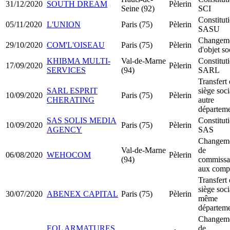
31/12/2020
SOUTH DREAM
Pèlerin
Seine (92)
SCI
Constitut
05/11/2020
L'UNION
Paris (75)
Pèlerin
SASU
Changem
29/10/2020
COM'L'OISEAU
Paris (75)
Pèlerin
d'objet so
KHIBMA MULTI-
Val-de-Marne
Constitut
17/09/2020
Pèlerin
SERVICES
(94)
SARL
Transfert
SARL ESPRIT
siège soci
10/09/2020
Paris (75)
Pèlerin
CHERATING
autre
départem
SAS SOLIS MEDIA
Constitut
10/09/2020
Paris (75)
Pèlerin
AGENCY
SAS
Changem
Val-de-Marne
de
06/08/2020
WEHOCOM
Pèlerin
(94)
commissa
aux comp
Transfert
siège soci
30/07/2020
ABENEX CAPITAL
Paris (75)
Pèlerin
même
départem
Changem
EOL ARMATURES
de