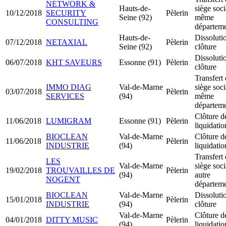
NETWORK &
Hauts-de-
siège soci
10/12/2018
SECURITY
Pèlerin
Seine (92)
même
CONSULTING
départem
Hauts-de-
Dissoluti
07/12/2018
NETAXIAL
Pèlerin
Seine (92)
clôture
Dissoluti
06/07/2018
KHT SAVEURS
Essonne (91)
Pèlerin
clôture
Transfert
IMMO DIAG
Val-de-Marne
siège soci
03/07/2018
Pèlerin
SERVICES
(94)
même
départem
Clôture d
11/06/2018
LUMIGRAM
Essonne (91)
Pèlerin
liquidatio
BIOCLEAN
Val-de-Marne
Clôture d
11/06/2018
Pèlerin
INDUSTRIE
(94)
liquidatio
Transfert
LES
Val-de-Marne
siège soci
19/02/2018
TROUVAILLES DE
Pèlerin
(94)
autre
NOGENT
départem
BIOCLEAN
Val-de-Marne
Dissoluti
15/01/2018
Pèlerin
INDUSTRIE
(94)
clôture
Val-de-Marne
Clôture d
04/01/2018
DITTY MUSIC
Pèlerin
(94)
liquidatio