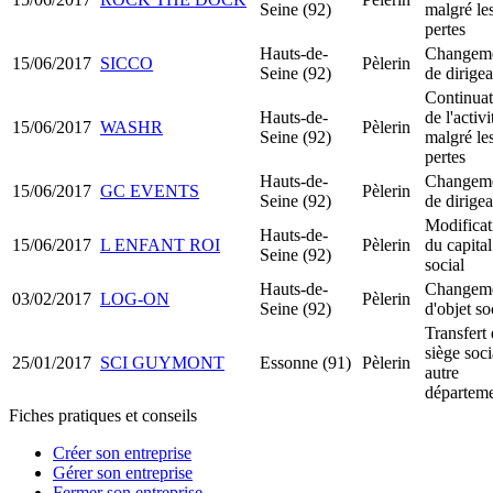
Seine (92)
malgré le
pertes
Hauts-de-
Changem
15/06/2017
SICCO
Pèlerin
Seine (92)
de dirigea
Continuat
Hauts-de-
de l'activi
15/06/2017
WASHR
Pèlerin
Seine (92)
malgré le
pertes
Hauts-de-
Changem
15/06/2017
GC EVENTS
Pèlerin
Seine (92)
de dirigea
Modificat
Hauts-de-
15/06/2017
L ENFANT ROI
Pèlerin
du capital
Seine (92)
social
Hauts-de-
Changem
03/02/2017
LOG-ON
Pèlerin
Seine (92)
d'objet so
Transfert
siège soci
25/01/2017
SCI GUYMONT
Essonne (91)
Pèlerin
autre
départem
Fiches pratiques et conseils
Créer son entreprise
Gérer son entreprise
Fermer son entreprise