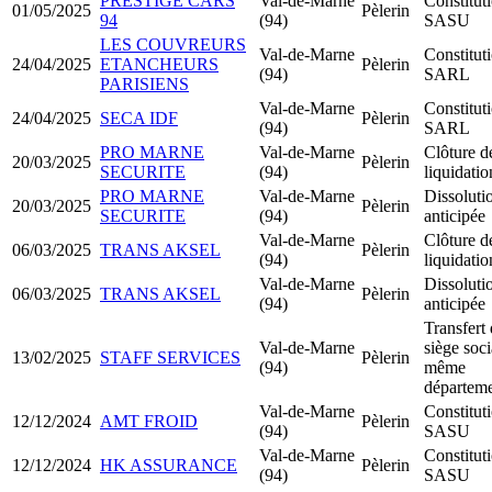
PRESTIGE CARS
Val-de-Marne
Constitut
01/05/2025
Pèlerin
94
(94)
SASU
LES COUVREURS
Val-de-Marne
Constitut
24/04/2025
ETANCHEURS
Pèlerin
(94)
SARL
PARISIENS
Val-de-Marne
Constitut
24/04/2025
SECA IDF
Pèlerin
(94)
SARL
PRO MARNE
Val-de-Marne
Clôture d
20/03/2025
Pèlerin
SECURITE
(94)
liquidatio
PRO MARNE
Val-de-Marne
Dissoluti
20/03/2025
Pèlerin
SECURITE
(94)
anticipée
Val-de-Marne
Clôture d
06/03/2025
TRANS AKSEL
Pèlerin
(94)
liquidatio
Val-de-Marne
Dissoluti
06/03/2025
TRANS AKSEL
Pèlerin
(94)
anticipée
Transfert
Val-de-Marne
siège soci
13/02/2025
STAFF SERVICES
Pèlerin
(94)
même
départem
Val-de-Marne
Constitut
12/12/2024
AMT FROID
Pèlerin
(94)
SASU
Val-de-Marne
Constitut
12/12/2024
HK ASSURANCE
Pèlerin
(94)
SASU