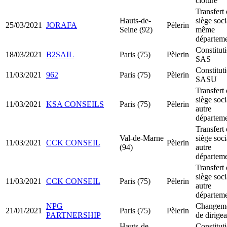
clôture
Transfert
Hauts-de-
siège soci
25/03/2021
JORAFA
Pèlerin
Seine (92)
même
départem
Constitut
18/03/2021
B2SAIL
Paris (75)
Pèlerin
SAS
Constitut
11/03/2021
962
Paris (75)
Pèlerin
SASU
Transfert
siège soci
11/03/2021
KSA CONSEILS
Paris (75)
Pèlerin
autre
départem
Transfert
Val-de-Marne
siège soci
11/03/2021
CCK CONSEIL
Pèlerin
(94)
autre
départem
Transfert
siège soci
11/03/2021
CCK CONSEIL
Paris (75)
Pèlerin
autre
départem
NPG
Changem
21/01/2021
Paris (75)
Pèlerin
PARTNERSHIP
de dirigea
Hauts-de-
Constitut