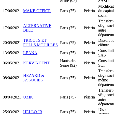
Seine (92)
SASU
Modificat
17/06/2021
MAKE OFFICE
Paris (75)
Pèlerin
du capital
social
Transfert
ALTERNATIVE
siège soci
17/06/2021
Paris (75)
Pèlerin
BIKE
autre
départem
TRICOTS ET
Dissoluti
20/05/2021
Paris (75)
Pèlerin
PULLS MOUILLES
clôture
Constitut
13/05/2021
LEANA
Paris (75)
Pèlerin
SAS
Hauts-de-
Constitut
06/05/2021
KERVINCENT
Pèlerin
Seine (92)
SCI
Transfert
HEZARD &
siège soci
08/04/2021
Paris (75)
Pèlerin
ASSOCIÉS
même
départem
Transfert
siège soci
08/04/2021
UZIK
Paris (75)
Pèlerin
autre
départem
Dissoluti
25/03/2021
HELLO JB
Paris (75)
Pèlerin