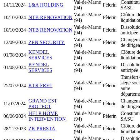
Val-de-Marne
Constitut
14/11/2024
L&A HOLDING
Pèlerin
(94)
SASU
Val-de-Marne
Clôture d
10/10/2024
NTB RENOVATION
Pèlerin
(94)
liquidatio
Val-de-Marne
Dissoluti
10/10/2024
NTB RENOVATION
Pèlerin
(94)
anticipée
Val-de-Marne
Changem
12/09/2024
ZEN SECURITY
Pèlerin
(94)
de dirigea
KENDEL
Val-de-Marne
Clôture d
01/08/2024
Pèlerin
SERVICES
(94)
liquidatio
KENDEL
Val-de-Marne
Dissoluti
01/08/2024
Pèlerin
SERVICES
(94)
anticipée
Transfert
Val-de-Marne
siège soci
25/07/2024
KTR FRET
Pèlerin
(94)
autre
départem
GRAND EST
Val-de-Marne
Changem
11/07/2024
Pèlerin
PROTECT
(94)
de dirigea
HELP-HOME
Val-de-Marne
Constitut
06/06/2024
Pèlerin
INTERVENTION
(94)
SASU
Val-de-Marne
Clôture d
28/12/2023
ZK PRESTA
Pèlerin
(94)
liquidatio
Val-de-Marne
Dissoluti