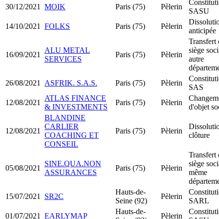
Constitut
30/12/2021
MOIK
Paris (75)
Pèlerin
SASU
Dissoluti
14/10/2021
FOLKS
Paris (75)
Pèlerin
anticipée
Transfert
ALU METAL
siège soci
16/09/2021
Paris (75)
Pèlerin
SERVICES
autre
départem
Constitut
26/08/2021
ASFRIK. S.A.S.
Paris (75)
Pèlerin
SAS
ATLAS FINANCE
Changem
12/08/2021
Paris (75)
Pèlerin
& INVESTMENTS
d'objet so
BLANDINE
CARLIER
Dissoluti
12/08/2021
Paris (75)
Pèlerin
COACHING ET
clôture
CONSEIL
Transfert
SINE.QUA.NON
siège soci
05/08/2021
Paris (75)
Pèlerin
ASSURANCES
même
départem
Hauts-de-
Constitut
15/07/2021
SR2C
Pèlerin
Seine (92)
SARL
Hauts-de-
Constitut
01/07/2021
EARLYMAP
Pèlerin