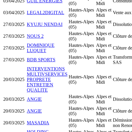
03/04/2025
GUIL ENERGIES
Constitu
(05)
Midi
Hautes-Alpes
Alpes et
03/04/2025
LEGAL2DIGITAL
Vente aux
(05)
Midi
Hautes-Alpes
Alpes et
27/03/2025
KYUJU NENDAI
Dissolutio
(05)
Midi
Hautes-Alpes
Alpes et
27/03/2025
NOUS 2
Clôture de
(05)
Midi
DOMINIQUE
Hautes-Alpes
Alpes et
27/03/2025
Clôture de
LUQUET
(05)
Midi
Hautes-Alpes
Alpes et
Transfor
27/03/2025
BDB SPORTS
(05)
Midi
SAS
INTERVENTIONS
MULTIVSERVICES
Hautes-Alpes
Alpes et
20/03/2025
PROPRETE
Clôture de
(05)
Midi
ENTRETIEN
QUALITE
Hautes-Alpes
Alpes et
20/03/2025
ANGIE
Dissolutio
(05)
Midi
Hautes-Alpes
Alpes et
20/03/2025
ANGIE
Clôture de
(05)
Midi
Hautes-Alpes
Alpes et
Démission
20/03/2025
MASADIA
(05)
Midi
non Reno
HOLDING
Hautes-Alpes
Alpes et
Transfert 