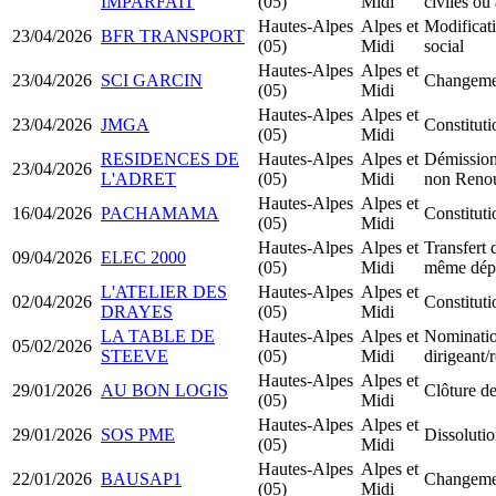
IMPARFAIT
(05)
Midi
civiles ou
Hautes-Alpes
Alpes et
Modificati
23/04/2026
BFR TRANSPORT
(05)
Midi
social
Hautes-Alpes
Alpes et
23/04/2026
SCI GARCIN
Changemen
(05)
Midi
Hautes-Alpes
Alpes et
23/04/2026
JMGA
Constituti
(05)
Midi
RESIDENCES DE
Hautes-Alpes
Alpes et
Démission
23/04/2026
L'ADRET
(05)
Midi
non Reno
Hautes-Alpes
Alpes et
16/04/2026
PACHAMAMA
Constitu
(05)
Midi
Hautes-Alpes
Alpes et
Transfert 
09/04/2026
ELEC 2000
(05)
Midi
même dép
L'ATELIER DES
Hautes-Alpes
Alpes et
02/04/2026
Constitu
DRAYES
(05)
Midi
LA TABLE DE
Hautes-Alpes
Alpes et
Nominati
05/02/2026
STEEVE
(05)
Midi
dirigeant
Hautes-Alpes
Alpes et
29/01/2026
AU BON LOGIS
Clôture de
(05)
Midi
Hautes-Alpes
Alpes et
29/01/2026
SOS PME
Dissolutio
(05)
Midi
Hautes-Alpes
Alpes et
22/01/2026
BAUSAP1
Changemen
(05)
Midi