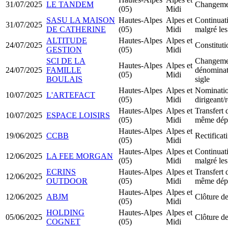
31/07/2025
LE TANDEM
Changemen
(05)
Midi
SASU LA MAISON
Hautes-Alpes
Alpes et
Continuati
31/07/2025
DE CATHERINE
(05)
Midi
malgré les
ALTITUDE
Hautes-Alpes
Alpes et
24/07/2025
Constitu
GESTION
(05)
Midi
SCI DE LA
Changemen
Hautes-Alpes
Alpes et
24/07/2025
FAMILLE
dénominati
(05)
Midi
BOULAIS
sigle
Hautes-Alpes
Alpes et
Nominati
10/07/2025
L'ARTEFACT
(05)
Midi
dirigeant
Hautes-Alpes
Alpes et
Transfert 
10/07/2025
ESPACE LOISIRS
(05)
Midi
même dép
Hautes-Alpes
Alpes et
19/06/2025
CCBB
Rectificat
(05)
Midi
Hautes-Alpes
Alpes et
Continuati
12/06/2025
LA FEE MORGAN
(05)
Midi
malgré les
ECRINS
Hautes-Alpes
Alpes et
Transfert 
12/06/2025
OUTDOOR
(05)
Midi
même dép
Hautes-Alpes
Alpes et
12/06/2025
ABJM
Clôture de
(05)
Midi
HOLDING
Hautes-Alpes
Alpes et
05/06/2025
Clôture de
COGNET
(05)
Midi