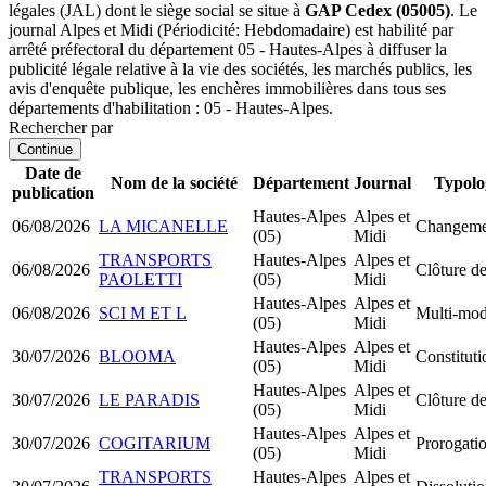
légales (JAL) dont le siège social se situe à
GAP Cedex (05005)
. Le
journal Alpes et Midi (Périodicité: Hebdomadaire) est habilité par
arrêté préfectoral du département 05 - Hautes-Alpes à diffuser la
publicité légale relative à la vie des sociétés, les marchés publics, les
avis d'enquête publique, les enchères immobilières dans tous ses
départements d'habilitation : 05 - Hautes-Alpes.
Rechercher par
Continue
Date de
Nom de la société
Département
Journal
Typolo
publication
Hautes-Alpes
Alpes et
06/08/2026
LA MICANELLE
Changemen
(05)
Midi
TRANSPORTS
Hautes-Alpes
Alpes et
06/08/2026
Clôture de
PAOLETTI
(05)
Midi
Hautes-Alpes
Alpes et
06/08/2026
SCI M ET L
Multi-mod
(05)
Midi
Hautes-Alpes
Alpes et
30/07/2026
BLOOMA
Constitu
(05)
Midi
Hautes-Alpes
Alpes et
30/07/2026
LE PARADIS
Clôture de
(05)
Midi
Hautes-Alpes
Alpes et
30/07/2026
COGITARIUM
Prorogati
(05)
Midi
TRANSPORTS
Hautes-Alpes
Alpes et