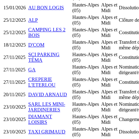
Hautes-Alpes
Alpes et
15/01/2026
AU BON LOGIS
Dissolutio
(05)
Midi
Hautes-Alpes
Alpes et
25/12/2025
ALP
Clôture de
(05)
Midi
CAMPING LES 2
Hautes-Alpes
Alpes et
25/12/2025
Constitu
BOIS
(05)
Midi
Hautes-Alpes
Alpes et
Transfert 
18/12/2025
D'COM
(05)
Midi
même dép
SCI PARKING
Hautes-Alpes
Alpes et
27/11/2025
Constitut
TÉMA
(05)
Midi
Hautes-Alpes
Alpes et
Nominati
27/11/2025
GA
(05)
Midi
dirigeant
CREPERIE
Hautes-Alpes
Alpes et
27/11/2025
Constitu
L'ETERLOU
(05)
Midi
Hautes-Alpes
Alpes et
Transfert 
20/11/2025
DAVID ARNAUD
(05)
Midi
même dép
SARL LES MINI-
Hautes-Alpes
Alpes et
Nominati
23/10/2025
JARDINERIES
(05)
Midi
dirigeant
DIAMANT
Hautes-Alpes
Alpes et
23/10/2025
Changemen
LOISIRS
(05)
Midi
Hautes-Alpes
Alpes et
23/10/2025
TAXI GRIMAUD
Dissolutio
(05)
Midi