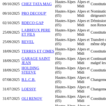
Hautes-Alpes
Alpes et
09/10/2025
CHEZ TATA MAG
Constitu
(05)
Midi
Hautes-Alpes
Alpes et
Nominati
09/10/2025
PRO DECOUP'
(05)
Midi
dirigeant
Hautes-Alpes
Alpes et
Démission
02/10/2025
RDECO GAP
(05)
Midi
non Reno
LABREUX PERE
Hautes-Alpes
Alpes et
25/09/2025
Constitu
ET FILS
(05)
Midi
Hautes-Alpes
Alpes et
Transfert 
25/09/2025
REVEL
(05)
Midi
même dép
Hautes-Alpes
Alpes et
18/09/2025
TERRES ET CIMES
Constitu
(05)
Midi
GARAGE SAINT
Hautes-Alpes
Alpes et
Continuati
18/09/2025
JEAN
(05)
Midi
malgré les
HOLDING
Hautes-Alpes
Alpes et
18/09/2025
Constituti
STEEVE
(05)
Midi
Hautes-Alpes
Alpes et
07/08/2025
B.L.C.B.
Changemen
(05)
Midi
Hautes-Alpes
Alpes et
31/07/2025
LOESSY
Changemen
(05)
Midi
Hautes-Alpes
Alpes et
31/07/2025
OLI RENOV
Constitu
(05)
Midi
Hautes-Alpes
Alpes et