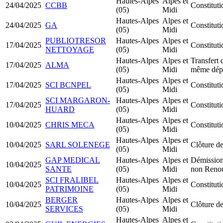
Hautes-Alpes
Alpes et
24/04/2025
CCBB
Constitut
(05)
Midi
Hautes-Alpes
Alpes et
24/04/2025
GA
Constitu
(05)
Midi
PUBLIOTRESOR
Hautes-Alpes
Alpes et
17/04/2025
Constitu
NETTOYAGE
(05)
Midi
Hautes-Alpes
Alpes et
Transfert 
17/04/2025
ALMA
(05)
Midi
même dép
Hautes-Alpes
Alpes et
17/04/2025
SCI BCNPEL
Constitut
(05)
Midi
SCI MARGARON-
Hautes-Alpes
Alpes et
17/04/2025
Constitut
HUARD
(05)
Midi
Hautes-Alpes
Alpes et
10/04/2025
CHRIS MECA
Constitu
(05)
Midi
Hautes-Alpes
Alpes et
10/04/2025
SARL SOLENEGE
Clôture de
(05)
Midi
GAP MEDICAL
Hautes-Alpes
Alpes et
Démission
10/04/2025
SANTE
(05)
Midi
non Reno
SCI FRALIBEL
Hautes-Alpes
Alpes et
10/04/2025
Constitut
PATRIMOINE
(05)
Midi
BERGER
Hautes-Alpes
Alpes et
10/04/2025
Clôture de
SERVICES
(05)
Midi
Hautes-Alpes
Alpes et