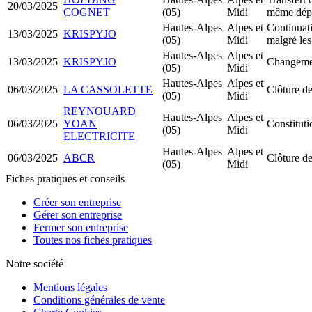
20/03/2025
COGNET
(05)
Midi
même dép
Hautes-Alpes
Alpes et
Continuati
13/03/2025
KRISPYJO
(05)
Midi
malgré les
Hautes-Alpes
Alpes et
13/03/2025
KRISPYJO
Changemen
(05)
Midi
Hautes-Alpes
Alpes et
06/03/2025
LA CASSOLETTE
Clôture de
(05)
Midi
REYNOUARD
Hautes-Alpes
Alpes et
06/03/2025
YOAN
Constitu
(05)
Midi
ELECTRICITE
Hautes-Alpes
Alpes et
06/03/2025
ABCR
Clôture de
(05)
Midi
Fiches pratiques et conseils
Créer son entreprise
Gérer son entreprise
Fermer son entreprise
Toutes nos fiches pratiques
Notre société
Mentions légales
Conditions générales de vente