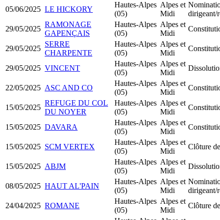
Hautes-Alpes
Alpes et
Nominati
05/06/2025
LE HICKORY
(05)
Midi
dirigeant
RAMONAGE
Hautes-Alpes
Alpes et
29/05/2025
Constitu
GAPENÇAIS
(05)
Midi
SERRE
Hautes-Alpes
Alpes et
29/05/2025
Constitu
CHARPENTE
(05)
Midi
Hautes-Alpes
Alpes et
29/05/2025
VINCENT
Dissolutio
(05)
Midi
Hautes-Alpes
Alpes et
22/05/2025
ASC AND CO
Constitu
(05)
Midi
REFUGE DU COL
Hautes-Alpes
Alpes et
15/05/2025
Constitu
DU NOYER
(05)
Midi
Hautes-Alpes
Alpes et
15/05/2025
DAVARA
Constitut
(05)
Midi
Hautes-Alpes
Alpes et
15/05/2025
SCM VERTEX
Clôture de
(05)
Midi
Hautes-Alpes
Alpes et
15/05/2025
ABJM
Dissolutio
(05)
Midi
Hautes-Alpes
Alpes et
Nominati
08/05/2025
HAUT AL'PAIN
(05)
Midi
dirigeant
Hautes-Alpes
Alpes et
24/04/2025
ROMANE
Clôture de
(05)
Midi