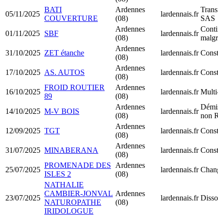
BATI
Ardennes
Tran
05/11/2025
lardennais.fr
COUVERTURE
(08)
SAS
Ardennes
Conti
01/11/2025
SBF
lardennais.fr
(08)
malgr
Ardennes
31/10/2025
ZET étanche
lardennais.fr
Cons
(08)
Ardennes
17/10/2025
AS. AUTOS
lardennais.fr
Cons
(08)
FROID ROUTIER
Ardennes
16/10/2025
lardennais.fr
Multi
89
(08)
Ardennes
Démis
14/10/2025
M-V BOIS
lardennais.fr
(08)
non 
Ardennes
12/09/2025
TGT
lardennais.fr
Cons
(08)
Ardennes
31/07/2025
MINABERANA
lardennais.fr
Const
(08)
PROMENADE DES
Ardennes
25/07/2025
lardennais.fr
Chang
ISLES 2
(08)
NATHALIE
CAMBIER-JONVAL
Ardennes
23/07/2025
lardennais.fr
Disso
NATUROPATHE
(08)
IRIDOLOGUE