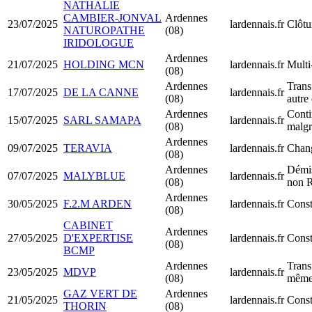
NATHALIE
CAMBIER-JONVAL
Ardennes
23/07/2025
lardennais.fr
Clôtu
NATUROPATHE
(08)
IRIDOLOGUE
Ardennes
21/07/2025
HOLDING MCN
lardennais.fr
Multi
(08)
Ardennes
Trans
17/07/2025
DE LA CANNE
lardennais.fr
(08)
autre
Ardennes
Conti
15/07/2025
SARL SAMAPA
lardennais.fr
(08)
malgr
Ardennes
09/07/2025
TERAVIA
lardennais.fr
Chang
(08)
Ardennes
Démis
07/07/2025
MALYBLUE
lardennais.fr
(08)
non 
Ardennes
30/05/2025
F.2.M ARDEN
lardennais.fr
Const
(08)
CABINET
Ardennes
27/05/2025
D'EXPERTISE
lardennais.fr
Cons
(08)
BCMP
Ardennes
Trans
23/05/2025
MDVP
lardennais.fr
(08)
même
GAZ VERT DE
Ardennes
21/05/2025
lardennais.fr
Const
THORIN
(08)