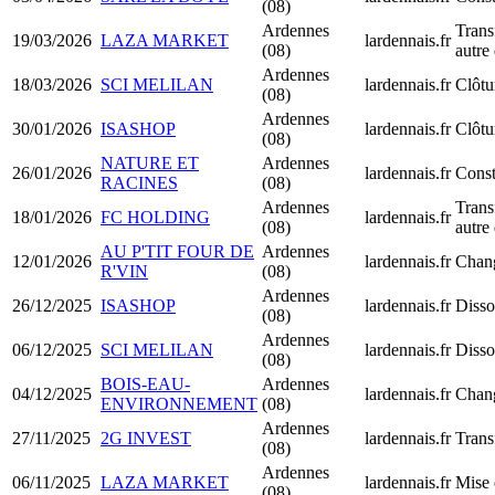
(08)
Ardennes
Trans
19/03/2026
LAZA MARKET
lardennais.fr
(08)
autre
Ardennes
18/03/2026
SCI MELILAN
lardennais.fr
Clôtu
(08)
Ardennes
30/01/2026
ISASHOP
lardennais.fr
Clôtu
(08)
NATURE ET
Ardennes
26/01/2026
lardennais.fr
Const
RACINES
(08)
Ardennes
Trans
18/01/2026
FC HOLDING
lardennais.fr
(08)
autre
AU P'TIT FOUR DE
Ardennes
12/01/2026
lardennais.fr
Chang
R'VIN
(08)
Ardennes
26/12/2025
ISASHOP
lardennais.fr
Disso
(08)
Ardennes
06/12/2025
SCI MELILAN
lardennais.fr
Disso
(08)
BOIS-EAU-
Ardennes
04/12/2025
lardennais.fr
Chang
ENVIRONNEMENT
(08)
Ardennes
27/11/2025
2G INVEST
lardennais.fr
Trans
(08)
Ardennes
06/11/2025
LAZA MARKET
lardennais.fr
Mise 
(08)