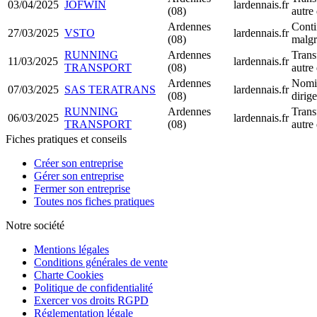
03/04/2025
JOFWIN
lardennais.fr
(08)
autre
Ardennes
Conti
27/03/2025
VSTO
lardennais.fr
(08)
malgr
RUNNING
Ardennes
Trans
11/03/2025
lardennais.fr
TRANSPORT
(08)
autre
Ardennes
Nomi
07/03/2025
SAS TERATRANS
lardennais.fr
(08)
dirig
RUNNING
Ardennes
Trans
06/03/2025
lardennais.fr
TRANSPORT
(08)
autre
Fiches pratiques et conseils
Créer son entreprise
Gérer son entreprise
Fermer son entreprise
Toutes nos fiches pratiques
Notre société
Mentions légales
Conditions générales de vente
Charte Cookies
Politique de confidentialité
Exercer vos droits RGPD
Réglementation légale