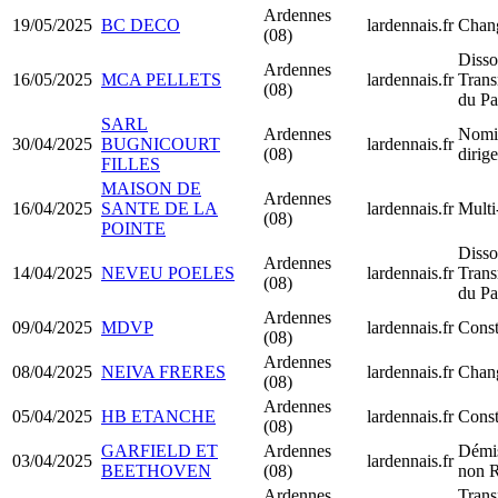
Ardennes
19/05/2025
BC DECO
lardennais.fr
Chang
(08)
Disso
Ardennes
16/05/2025
MCA PELLETS
lardennais.fr
Trans
(08)
du Pa
SARL
Ardennes
Nomi
30/04/2025
BUGNICOURT
lardennais.fr
(08)
dirig
FILLES
MAISON DE
Ardennes
16/04/2025
SANTE DE LA
lardennais.fr
Multi
(08)
POINTE
Disso
Ardennes
14/04/2025
NEVEU POELES
lardennais.fr
Trans
(08)
du Pa
Ardennes
09/04/2025
MDVP
lardennais.fr
Cons
(08)
Ardennes
08/04/2025
NEIVA FRERES
lardennais.fr
Chang
(08)
Ardennes
05/04/2025
HB ETANCHE
lardennais.fr
Const
(08)
GARFIELD ET
Ardennes
Démis
03/04/2025
lardennais.fr
BEETHOVEN
(08)
non 
Ardennes
Trans