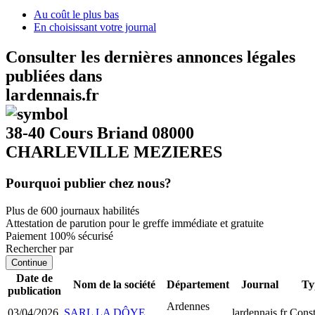
Au coût le plus bas
En choisissant votre journal
Consulter les dernières annonces légales
publiées dans
lardennais.fr
38-40 Cours Briand 08000
CHARLEVILLE MEZIERES
Pourquoi publier chez nous?
Plus de 600 journaux habilités
Attestation de parution pour le greffe immédiate et gratuite
Paiement 100% sécurisé
Rechercher par
Continue
Date de
Nom de la société
Département
Journal
Ty
publication
Ardennes
03/04/2026
SARL LA DÔYE
lardennais.fr
Cons