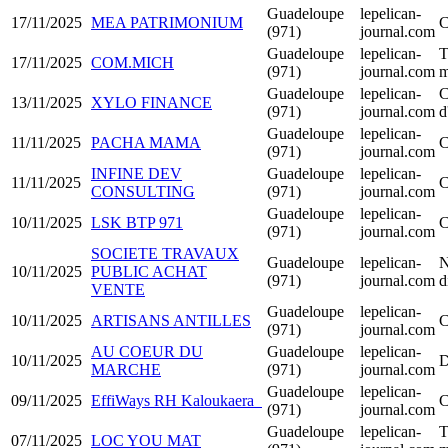
Guadeloupe
lepelican-
17/11/2025
MEA PATRIMONIUM
C
(971)
journal.com
Guadeloupe
lepelican-
T
17/11/2025
COM.MICH
(971)
journal.com
m
Guadeloupe
lepelican-
C
13/11/2025
XYLO FINANCE
(971)
journal.com
d
Guadeloupe
lepelican-
11/11/2025
PACHA MAMA
C
(971)
journal.com
INFINE DEV
Guadeloupe
lepelican-
11/11/2025
C
CONSULTING
(971)
journal.com
Guadeloupe
lepelican-
10/11/2025
LSK BTP 971
C
(971)
journal.com
SOCIETE TRAVAUX
Guadeloupe
lepelican-
N
10/11/2025
PUBLIC ACHAT
(971)
journal.com
d
VENTE
Guadeloupe
lepelican-
10/11/2025
ARTISANS ANTILLES
C
(971)
journal.com
AU COEUR DU
Guadeloupe
lepelican-
10/11/2025
D
MARCHE
(971)
journal.com
Guadeloupe
lepelican-
09/11/2025
EffiWays RH Kaloukaera
C
(971)
journal.com
Guadeloupe
lepelican-
T
07/11/2025
LOC YOU MAT