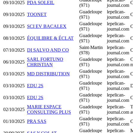
09/10/2025
PDA SOLEIL
C
(971)
journal.com
Guadeloupe
lepelican-
09/10/2025
TOONET
C
(971)
journal.com
Guadeloupe
lepelican-
09/10/2025
SCI EV BACALEX
C
(971)
journal.com
Guadeloupe
lepelican-
08/10/2025
ÉQUILIBRE & ÉCLAT
C
(971)
journal.com
Saint-Martin
lepelican-
07/10/2025
DI SALVO AND CO
C
(978)
journal.com
SARL FORTUNO
Guadeloupe
lepelican-
C
06/10/2025
CHRISTIAN
(971)
journal.com
m
Guadeloupe
lepelican-
03/10/2025
MD DISTRIBUTION
C
(971)
journal.com
Guadeloupe
lepelican-
03/10/2025
EDU 2S
D
(971)
journal.com
Guadeloupe
lepelican-
03/10/2025
EDU 2S
C
(971)
journal.com
MARIE ESPACE
Guadeloupe
lepelican-
T
02/10/2025
CONSULTING PLUS
(971)
journal.com
a
Guadeloupe
lepelican-
01/10/2025
PRA SAS
C
(971)
journal.com
Guadeloupe
lepelican-
M