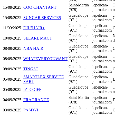
Saint-Martin
lepelican-
T
15/09/2025
COQ CHANTANT
(978)
journal.com
m
Guadeloupe
lepelican-
15/09/2025
SUNCAR SERVICES
C
(971)
journal.com
Guadeloupe
lepelican-
11/09/2025
DIL"HAIR+
C
(971)
journal.com
Guadeloupe
lepelican-
N
10/09/2025
SELARL MACT
(971)
journal.com
d
Guadeloupe
lepelican-
08/09/2025
NBA HAIR
C
(971)
journal.com
Guadeloupe
lepelican-
T
08/09/2025
WHATEVERYOUWANT
(971)
journal.com
m
Guadeloupe
lepelican-
08/09/2025
TINGST
C
(971)
journal.com
SMARTLEX SERVICE
Guadeloupe
lepelican-
05/09/2025
D
SARL
(971)
journal.com
Guadeloupe
lepelican-
T
05/09/2025
IZI COIFF
(971)
journal.com
m
Saint-Martin
lepelican-
04/09/2025
FRAGRANCE
D
(978)
journal.com
Guadeloupe
lepelican-
03/09/2025
PASDYL
C
(971)
journal.com