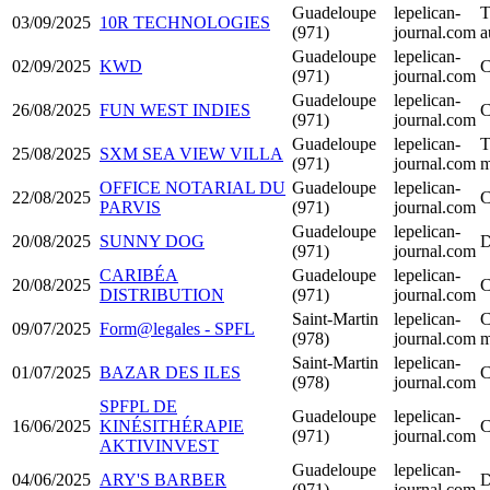
Guadeloupe
lepelican-
T
03/09/2025
10R TECHNOLOGIES
(971)
journal.com
a
Guadeloupe
lepelican-
02/09/2025
KWD
C
(971)
journal.com
Guadeloupe
lepelican-
26/08/2025
FUN WEST INDIES
C
(971)
journal.com
Guadeloupe
lepelican-
T
25/08/2025
SXM SEA VIEW VILLA
(971)
journal.com
m
OFFICE NOTARIAL DU
Guadeloupe
lepelican-
22/08/2025
C
PARVIS
(971)
journal.com
Guadeloupe
lepelican-
20/08/2025
SUNNY DOG
D
(971)
journal.com
CARIBÉA
Guadeloupe
lepelican-
20/08/2025
C
DISTRIBUTION
(971)
journal.com
Saint-Martin
lepelican-
C
09/07/2025
Form@legales - SPFL
(978)
journal.com
m
Saint-Martin
lepelican-
01/07/2025
BAZAR DES ILES
C
(978)
journal.com
SPFPL DE
Guadeloupe
lepelican-
16/06/2025
KINÉSITHÉRAPIE
C
(971)
journal.com
AKTIVINVEST
Guadeloupe
lepelican-
04/06/2025
ARY'S BARBER
D
(971)
journal.com