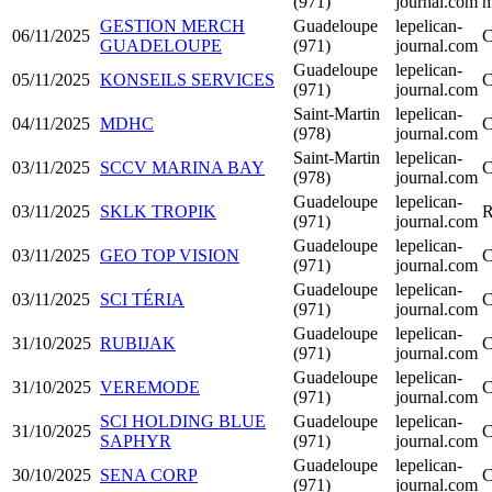
(971)
journal.com
m
GESTION MERCH
Guadeloupe
lepelican-
06/11/2025
C
GUADELOUPE
(971)
journal.com
Guadeloupe
lepelican-
05/11/2025
KONSEILS SERVICES
C
(971)
journal.com
Saint-Martin
lepelican-
04/11/2025
MDHC
C
(978)
journal.com
Saint-Martin
lepelican-
03/11/2025
SCCV MARINA BAY
C
(978)
journal.com
Guadeloupe
lepelican-
03/11/2025
SKLK TROPIK
R
(971)
journal.com
Guadeloupe
lepelican-
03/11/2025
GEO TOP VISION
C
(971)
journal.com
Guadeloupe
lepelican-
03/11/2025
SCI TÉRIA
C
(971)
journal.com
Guadeloupe
lepelican-
31/10/2025
RUBIJAK
C
(971)
journal.com
Guadeloupe
lepelican-
31/10/2025
VEREMODE
C
(971)
journal.com
SCI HOLDING BLUE
Guadeloupe
lepelican-
31/10/2025
C
SAPHYR
(971)
journal.com
Guadeloupe
lepelican-
30/10/2025
SENA CORP
C
(971)
journal.com