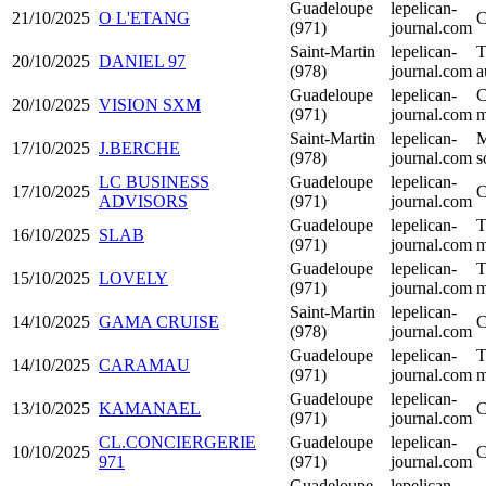
Guadeloupe
lepelican-
21/10/2025
O L'ETANG
C
(971)
journal.com
Saint-Martin
lepelican-
T
20/10/2025
DANIEL 97
(978)
journal.com
a
Guadeloupe
lepelican-
C
20/10/2025
VISION SXM
(971)
journal.com
m
Saint-Martin
lepelican-
M
17/10/2025
J.BERCHE
(978)
journal.com
s
LC BUSINESS
Guadeloupe
lepelican-
17/10/2025
C
ADVISORS
(971)
journal.com
Guadeloupe
lepelican-
T
16/10/2025
SLAB
(971)
journal.com
m
Guadeloupe
lepelican-
T
15/10/2025
LOVELY
(971)
journal.com
m
Saint-Martin
lepelican-
14/10/2025
GAMA CRUISE
C
(978)
journal.com
Guadeloupe
lepelican-
T
14/10/2025
CARAMAU
(971)
journal.com
m
Guadeloupe
lepelican-
13/10/2025
KAMANAEL
C
(971)
journal.com
CL.CONCIERGERIE
Guadeloupe
lepelican-
10/10/2025
C
971
(971)
journal.com
Guadeloupe
lepelican-