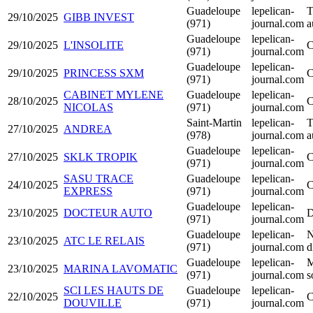
Guadeloupe
lepelican-
T
29/10/2025
GIBB INVEST
(971)
journal.com
a
Guadeloupe
lepelican-
29/10/2025
L'INSOLITE
C
(971)
journal.com
Guadeloupe
lepelican-
29/10/2025
PRINCESS SXM
C
(971)
journal.com
CABINET MYLENE
Guadeloupe
lepelican-
28/10/2025
C
NICOLAS
(971)
journal.com
Saint-Martin
lepelican-
T
27/10/2025
ANDREA
(978)
journal.com
a
Guadeloupe
lepelican-
27/10/2025
SKLK TROPIK
C
(971)
journal.com
SASU TRACE
Guadeloupe
lepelican-
24/10/2025
C
EXPRESS
(971)
journal.com
Guadeloupe
lepelican-
23/10/2025
DOCTEUR AUTO
D
(971)
journal.com
Guadeloupe
lepelican-
N
23/10/2025
ATC LE RELAIS
(971)
journal.com
d
Guadeloupe
lepelican-
M
23/10/2025
MARINA LAVOMATIC
(971)
journal.com
s
SCI LES HAUTS DE
Guadeloupe
lepelican-
22/10/2025
C
DOUVILLE
(971)
journal.com