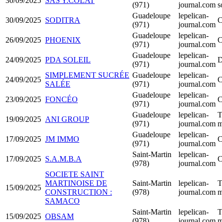
30/09/2025
SAS Y.COLAT
(971)
journal.com
s
Guadeloupe
lepelican-
30/09/2025
SODITRA
C
(971)
journal.com
Guadeloupe
lepelican-
26/09/2025
PHOENIX
C
(971)
journal.com
Guadeloupe
lepelican-
24/09/2025
PDA SOLEIL
D
(971)
journal.com
SIMPLEMENT SUCRÉE
Guadeloupe
lepelican-
24/09/2025
C
SALÉE
(971)
journal.com
Guadeloupe
lepelican-
23/09/2025
FONCÉO
C
(971)
journal.com
Guadeloupe
lepelican-
T
19/09/2025
ANI GROUP
(971)
journal.com
m
Guadeloupe
lepelican-
17/09/2025
JM IMMO
C
(971)
journal.com
Saint-Martin
lepelican-
17/09/2025
S.A.M.B.A
C
(978)
journal.com
SOCIETE SAINT
MARTINOISE DE
Saint-Martin
lepelican-
T
15/09/2025
CONSTRUCTION :
(978)
journal.com
m
SAMACO
Saint-Martin
lepelican-
T
15/09/2025
OBSAM
(978)
journal.com
m