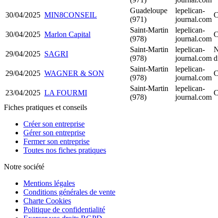
Guadeloupe
lepelican-
30/04/2025
MIN8CONSEIL
C
(971)
journal.com
Saint-Martin
lepelican-
30/04/2025
Marlon Capital
C
(978)
journal.com
Saint-Martin
lepelican-
N
29/04/2025
SAGRI
(978)
journal.com
d
Saint-Martin
lepelican-
29/04/2025
WAGNER & SON
C
(978)
journal.com
Saint-Martin
lepelican-
23/04/2025
LA FOURMI
C
(978)
journal.com
Fiches pratiques et conseils
Créer son entreprise
Gérer son entreprise
Fermer son entreprise
Toutes nos fiches pratiques
Notre société
Mentions légales
Conditions générales de vente
Charte Cookies
Politique de confidentialité