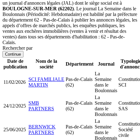
un journal d'annonces légales (JAL) dont le siège social est à
BOULOGNE-SUR-MER (62202)
. Le journal La Semaine dans le
Boulonnais (Périodicité: Hebdomadaire) est habilité par la préfecture
du département 62 - Pas-de-Calais à publier les annonces légales, les
appels d’offres de marchés publics, les enquêtes publiques, les
ventes aux enchères immobilières (ventes à venir et résultat des
ventes) dans tous ses départements d'habilitation : 62 - Pas-de-
Calais.
Rechercher par
Continue
Date de
Nom de la
Typologi
Département
Journal
publication
société
d'annonc
La
SCI FAMILIALE
Pas-de-Calais
Semaine
Constituti
11/02/2026
MARTIN
(62)
dans le
SCI
Boulonnais
La
SMB
Pas-de-Calais
Semaine
Constituti
24/12/2025
PARTNERS
(62)
dans le
SAS
Boulonnais
La
Constituti
BERNWICK
Pas-de-Calais
Semaine
25/06/2025
Société
PARTNERS
(62)
dans le
civile
Boulonnais