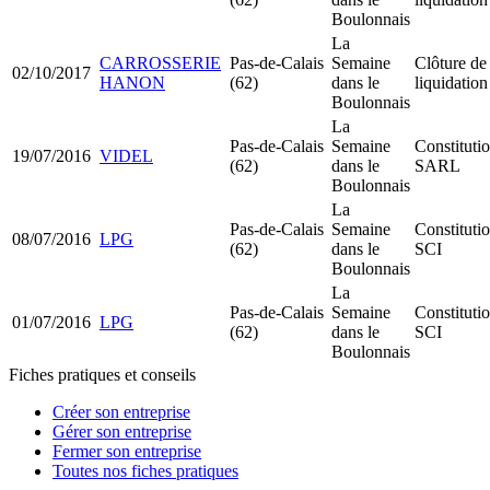
Boulonnais
La
CARROSSERIE
Pas-de-Calais
Semaine
Clôture de
02/10/2017
HANON
(62)
dans le
liquidation
Boulonnais
La
Pas-de-Calais
Semaine
Constituti
19/07/2016
VIDEL
(62)
dans le
SARL
Boulonnais
La
Pas-de-Calais
Semaine
Constituti
08/07/2016
LPG
(62)
dans le
SCI
Boulonnais
La
Pas-de-Calais
Semaine
Constituti
01/07/2016
LPG
(62)
dans le
SCI
Boulonnais
Fiches pratiques et conseils
Créer son entreprise
Gérer son entreprise
Fermer son entreprise
Toutes nos fiches pratiques