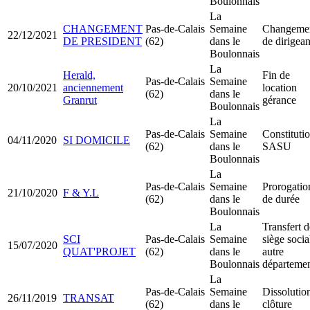
Boulonnais
La
CHANGEMENT
Pas-de-Calais
Semaine
Changeme
22/12/2021
DE PRESIDENT
(62)
dans le
de dirigean
Boulonnais
La
Herald,
Fin de
Pas-de-Calais
Semaine
20/10/2021
anciennement
location
(62)
dans le
Granrut
gérance
Boulonnais
La
Pas-de-Calais
Semaine
Constituti
04/11/2020
SI DOMICILE
(62)
dans le
SASU
Boulonnais
La
Pas-de-Calais
Semaine
Prorogatio
21/10/2020
F & Y.L
(62)
dans le
de durée
Boulonnais
La
Transfert d
SCI
Pas-de-Calais
Semaine
siège socia
15/07/2020
QUAT'PROJET
(62)
dans le
autre
Boulonnais
départeme
La
Pas-de-Calais
Semaine
Dissolutio
26/11/2019
TRANSAT
(62)
dans le
clôture