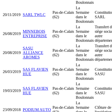
Boulonnais
La
Pas-de-Calais
Semaine
Constituti
20/11/2019
SARL TWLC
(62)
dans le
SARL
Boulonnais
La
Transfert d
MINNEBOIS
Pas-de-Calais
Semaine
siège socia
26/08/2019
ENTREPRISE
(62)
dans le
autre
Boulonnais
départeme
La
Transfert d
SASU
Pas-de-Calais
Semaine
siège socia
20/08/2019
ALLIANCE
(62)
dans le
autre
AROMES
Boulonnais
départeme
La
SAS FLAVIEN
Pas-de-Calais
Semaine
Constituti
26/03/2019
HUE
(62)
dans le
SASU
Boulonnais
La
SAS FLAVIEN
Pas-de-Calais
Semaine
Constituti
19/03/2019
HUE
(62)
dans le
SASU
Boulonnais
La
Pas-de-Calais
Semaine
Clôture de
23/09/2018
PODIUM AUTO
(62)
dans le
liquidation