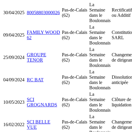
La
Pas-de-Calais
Semaine
Rectificatif
30/04/2025
80058803000026
(62)
dans le
ou Additif
Boulonnais
La
FAMILY WOOD
Pas-de-Calais
Semaine
Constituti
09/04/2025
62
(62)
dans le
SARL
Boulonnais
La
GROUPE
Pas-de-Calais
Semaine
Changeme
25/09/2024
TENOR
(62)
dans le
de dirigean
Boulonnais
La
Pas-de-Calais
Semaine
Dissolutio
04/09/2024
RC BAT
(62)
dans le
anticipée
Boulonnais
La
SCI
Pas-de-Calais
Semaine
Clôture de
10/05/2023
GROGNARDS
(62)
dans le
liquidation
Boulonnais
La
SCI BELLE
Pas-de-Calais
Semaine
Changeme
16/02/2022
VUE
(62)
dans le
de dirigean