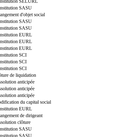
nstitution SELURL
nstitution SASU
angement d'objet social
nstitution SASU
nstitution SASU
nstitution EURL
nstitution EURL
nstitution EURL
nstitution SCI
nstitution SCI
nstitution SCI
ture de liquidation
solution anticipée
solution anticipée
solution anticipée
ification du capital social
nstitution EURL
angement de dirigeant
solution clôture
nstitution SASU
nstitution SASU