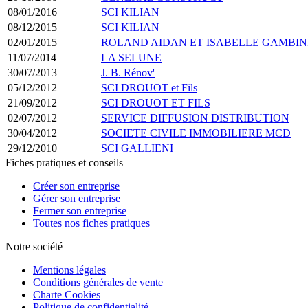
08/01/2016
SCI KILIAN
08/12/2015
SCI KILIAN
02/01/2015
ROLAND AIDAN ET ISABELLE GAMBIN
11/07/2014
LA SELUNE
30/07/2013
J. B. Rénov'
05/12/2012
SCI DROUOT et Fils
21/09/2012
SCI DROUOT ET FILS
02/07/2012
SERVICE DIFFUSION DISTRIBUTION
30/04/2012
SOCIETE CIVILE IMMOBILIERE MCD
29/12/2010
SCI GALLIENI
Fiches pratiques et conseils
Créer son entreprise
Gérer son entreprise
Fermer son entreprise
Toutes nos fiches pratiques
Notre société
Mentions légales
Conditions générales de vente
Charte Cookies
Politique de confidentialité