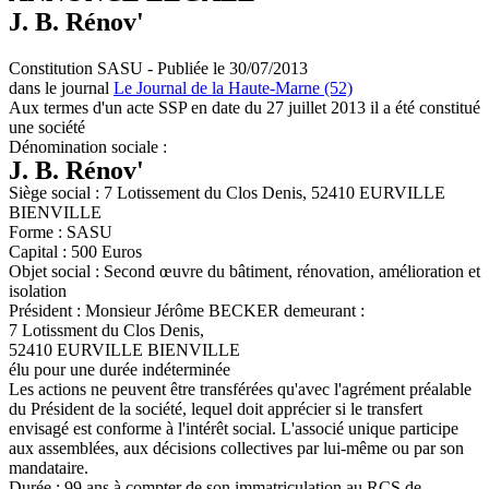
J. B. Rénov'
Constitution SASU - Publiée le 30/07/2013
dans le journal
Le Journal de la Haute-Marne (52)
Aux termes d'un acte SSP en date du 27 juillet 2013 il a été constitué
une société
Dénomination sociale :
J. B. Rénov'
Siège social : 7 Lotissement du Clos Denis, 52410 EURVILLE
BIENVILLE
Forme : SASU
Capital : 500 Euros
Objet social : Second œuvre du bâtiment, rénovation, amélioration et
isolation
Président : Monsieur Jérôme BECKER demeurant :
7 Lotissment du Clos Denis,
52410 EURVILLE BIENVILLE
élu pour une durée indéterminée
Les actions ne peuvent être transférées qu'avec l'agrément préalable
du Président de la société, lequel doit apprécier si le transfert
envisagé est conforme à l'intérêt social. L'associé unique participe
aux assemblées, aux décisions collectives par lui-même ou par son
mandataire.
Durée : 99 ans à compter de son immatriculation au RCS de