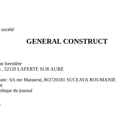
 société
GENERAL CONSTRUCT
on forestière
ulin , 52120 LAFERTE SUR AUBE
meurant : 6A rue Marasesti, RO720181 SUCEAVA ROUMANIE
nt
phique du journal
L