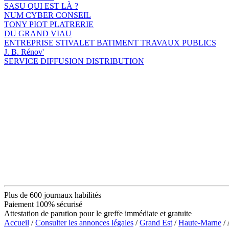
SASU QUI EST LÀ ?
NUM CYBER CONSEIL
TONY PIOT PLATRERIE
DU GRAND VIAU
ENTREPRISE STIVALET BATIMENT TRAVAUX PUBLICS
J. B. Rénov'
SERVICE DIFFUSION DISTRIBUTION
Plus de 600 journaux habilités
Paiement 100% sécurisé
Attestation de parution pour le greffe immédiate et gratuite
Accueil
/
Consulter les annonces légales
/
Grand Est
/
Haute-Marne
/