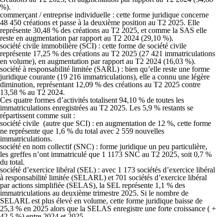
%).
commerçant / entreprise individuelle :
cette forme juridique concerne
48 450 créations et passe à la deuxième position au T2 2025. Elle
représente 30,48 % des créations au T2 2025, et comme la SAS elle
reste en augmentation par rapport au T2 2024 (29,10 %).
société civile immobilière (SCI) :
cette forme de société civile
représente 17,25 % des créations au T2 2025 (27 421 immatriculations
en volume), en augmentation par rapport au T2 2024 (16,03 %).
société à responsabilité limitée (SARL) :
bien qu’elle reste une forme
juridique courante (19 216 immatriculations), elle a connu une légère
diminution, représentant 12,09 % des créations au T2 2025 contre
13,58 % au T2 2024.
Ces quatre formes d’activités totalisent 94,10 % de toutes les
immatriculations enregistrées au T2 2025. Les 5,9 % restants se
répartissent comme suit :
société civile (autre que SCI) :
en augmentation de 12 %, cette forme
ne représente que 1,6 % du total avec 2 559 nouvelles
immatriculations.
société en nom collectif (SNC)
: forme juridique un peu particulière,
les greffes n’ont immatriculé que 1 1173 SNC au T2 2025, soit 0,7 %
du total.
société d’exercice libéral (SEL)
: avec 1 173 sociétés d’exercice libéral
à responsabilité limitée (SELARL) et 701 sociétés d’exercice libéral
par actions simplifiée (SELAS), la SEL représente 1,1 % des
immatriculations au deuxième trimestre 2025. Si le nombre de
SELARL est plus élevé en volume, cette forme juridique baisse de
25,3 % en 2025 alors que la SELAS enregistre une forte croissance ( +
42,5 %) entre 2024 et 2025.