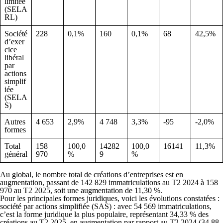
limitée
(SELA
RL)
Société
228
0,1%
160
0,1%
68
42,5%
d’exer
cice
libéral
par
actions
simplif
iée
(SELA
S)
Autres
4 653
2,9%
4 748
3,3%
-95
-2,0%
formes
Total
158
100,0
14282
100,0
16141
11,3%
général
970
%
9
%
Au global, le nombre total de créations d’entreprises est en
augmentation, passant de 142 829 immatriculations au T2 2024 à 158
970 au T2 2025, soit une augmentation de 11,30 %.
Pour les principales formes juridiques, voici les évolutions constatées :
société par actions simplifiée (SAS)
: avec 54 569 immatriculations,
c’est la forme juridique la plus populaire, représentant 34,33 % des
créations au T2 2025, en augmentation par rapport au T2 2024 (34,88