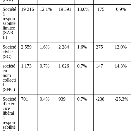
Société
19 216
12,1%
19 391
13,6%
-175
-0,9%
à
respon
sabilité
limitée
(SAR
L)
Société
2 559
1,6%
2 284
1,6%
275
12,0%
civile
(SC)
société
1 173
0,7%
1 026
0,7%
147
14,3%
en
nom
collecti
f
(SNC)
Société
701
0,4%
939
0,7%
-238
-25,3%
d’exer
cice
libéral
à
respon
sabilité