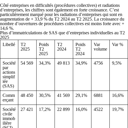
Côté entreprises en difficultés (procédures collectives) et radiations
d’entreprises, les chiffres sont également en forte croissance. C’est
particulièrement marqué pour les radiations d’entreprises qui sont en
augmentation de + 33,9 % du T2 2024 au T2 2025. La croissance du
nombre d’ouvertures de procédures collectives est moins forte avec +
14,6 %.
Plus d’immatriculations de SAS que d’entreprises individuelles au T2
2025
Libellé
T2
Poids
T2
Poids
Var
Var %
2025
T2
2024
T2
volume
2025
2024
Société
54 569
34,3%
49 813
34,9%
4756
9,5%
par
actions
simplif
iée
(SAS)
Comm
48 450
30,5%
41 569
29,1%
6881
16,6%
erçant
Société
27 421
17,2%
22 899
16,0%
4522
19,7%
civile
immob
ilière
(SCI)