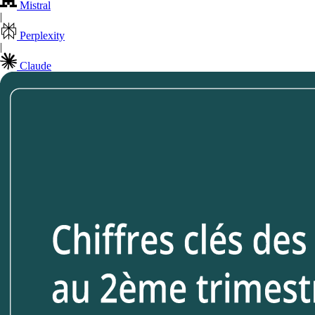
Mistral
|
Perplexity
|
Claude