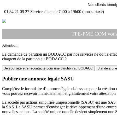
01 84 21 09 27
Service client de 7h00 à 19h00 (non surtaxé)
TPE-PME.COM vous ac
Attention,
La demande de parution au BODACC par nos services ne doit s’effectue
chargent de la parution au BODACC ?
Je souhaite être recontacté pour une parution au BODACC
J’ai déjà un
Publier une annonce légale SASU
Complétez le formulaire d'annonce légale ci-dessous pour la création d
vous pouvez recevoir immédiatement et gratuitement votre attestation 
La société par actions simplifiée unipersonnelle (SASU) est une SAS c
la SAS. La SASU permet d’envisager le développement d’une entreprise 
nouvelles actions. La société unipersonnelle devient simplement une