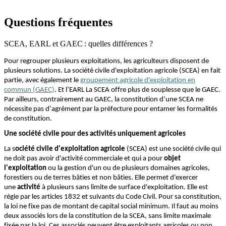
Questions fréquentes
SCEA, EARL et GAEC : quelles différences ?
Pour regrouper plusieurs exploitations, les agriculteurs disposent de
plusieurs solutions. La
société
civile d'exploitation agricole (SCEA) en fait
partie, avec également le
groupement agricole d'exploitation en
commun (GAEC)
.
Et l’
EARL
La SCEA offre plus de souplesse que le GAEC.
Par ailleurs, contrairement au GAEC, la constitution d’une SCEA ne
nécessite pas d’agrément par la préfecture pour entamer les formalités
de constitution.
Une société civile pour des activités uniquement agricoles
La
s
ociété
c
ivile d'
e
xploitation agricole
(SCEA) est une société civile qui
ne doit pas avoir d'activité commerciale et qui a pour
objet
l'exploitation
ou la gestion d'un ou de plusieurs domaines agricoles,
forestiers ou de terres bâties
et non bâti
es
. Elle permet d'exercer
une
activité
à plusieurs sans limite de surface d'exploitation. Elle est
régie par les articles 1832 et suivants du Code Civil.
Pour sa constitution,
la loi ne fixe pas de montant de capital social minimum.
Il faut au moins
deux associés lors de la constitution de
la SCEA
, sans limite maximale
fixée par la loi
. Ces associés peuvent être
exploitants
agricole
s
ou non.