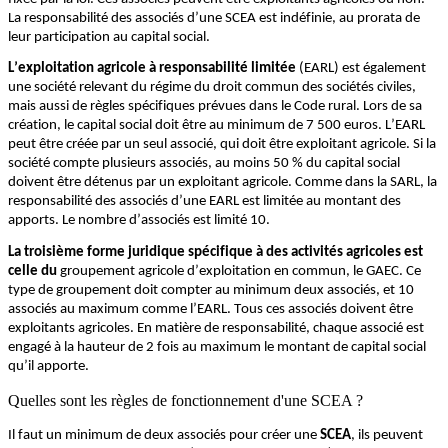
La responsabilité
des associés d’une SCEA est indéfinie, au prorata
de
leur participation au capital social.
L’
exploitation agricole
à responsabilité limitée
(EARL)
est égal
ement
une société
relevant du régime du droit commun des sociétés civiles
,
mais aussi de règles spécifiques prévues
dans le
Code
rural
.
Lors de sa
création,
le capital social doit être au minimum de 7
500 euros
.
L’EARL
peut être créée par un seul associé, qui doit être
exploitant agricole
. Si
la
société compte
plusieurs associés
,
au moins 50 % du capital social
doi
ven
t
être
détenus par un
exploitant
agricole.
Comme dans la SARL, l
a
responsabilité
des associés d’une EARL
est
limitée
au montant des
apports.
Le nombre d’associés est limité 10
.
La troisième forme juridique
spécifique à des activités agricole
s
est
celle du
groupement agricole d’exploitation en commun
, le
GAEC
.
Ce
type de
groupement doit compter au minimum deux associés
,
et
10
associés
au
maximum
comme
l’EARL
.
Tous ces associés doivent être
exploitants agricoles.
En matière de responsabilité, chaque associé est
engagé à la hauteur de 2 fois
au
maximum
le montant de capital social
qu’il apporte.
Quelles sont les règles de fonctionnement d'une SCEA ?
Il faut un minimum de deux associés pour créer une
SCEA
, ils peuvent