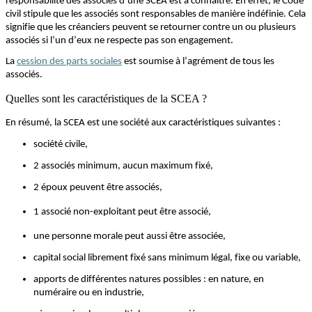
responsabilité des associés d’une SCEA est à connaître. En effet, le
Code
civil stipule que les associés sont responsables de manière indéfinie. Cela
signifie que les créanciers peuvent se retourner
contre
un ou plusieurs
associés si l’un d’eux ne respecte pas son engagement.
La
cession des parts sociales
est soumise à l’agrément de tous les
associés.
Quelles sont les caractéristiques de la SCEA ?
En résumé, la SCEA est
une société aux caractéristiques suivantes :
s
ociété civile,
2 associés minimum, aucun maximum fixé,
2 époux peuvent être associés,
1 associé non-exploitant
peut être
associé,
une
personne morale
peut aussi être
associée,
capital social
librement
fixé sans minimum légal, fixe ou variable,
apports de différentes natures possibles : en nature, en
numéraire ou en industrie,