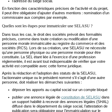
l’adresse
du siège social
.
En fonction des caractéristiques
précises de l’activité et du projet,
il peut être obligatoire d’ajouter d’autres mentions
: nomination d’un
commissaire aux comptes par exemple.
Quelles sont les étapes pour immatriculer une SELASU ?
Dans tous les cas, le droit des sociétés prévoit des formalités
précises, comme dans toute création ou modification d’une
personne morale immatriculée au registre du commerce et des
sociétés (RCS).
Lors de s
a création, une SELASU ne nécessite
qu’une personne physique
ou une personne morale
pour être
constituée. La SEL étant liée à l’exercice d’une profession
réglementée, il est avant tout indispensable de vérifier que votre
activité est compatible avec cette forme juridique.
Après
la rédaction
et l’adoption
des statuts de
la
SELASU,
l’actionnaire unique ou le président nommé
s’il s’agit d’une autre
personne, doit réaliser les démarches suivantes :
déposer
les apports au capital social sur un compte
bloqué
publier
une annonce légale de
constitution de SELASU
dans
un
support habilité à recevoir des annonces légales (SHAL)
diffusé dans le département du siège social
, l’attestation de
publication sera
obligatoire pour l’immatriculation sur le